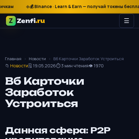
₽
$
€
💰 Binance · Learn & Earn — получай токены бесплатно
Zenfi
.ru
☰
Главная
›
Новости
›
Вб Карточки Заработок Устроиться
📁
Новости
🗓 19.05.2026
⏱ 3 мин чтения
👁 1970
Вб Карточки
Заработок
Устроиться
Данная сфера: P2P