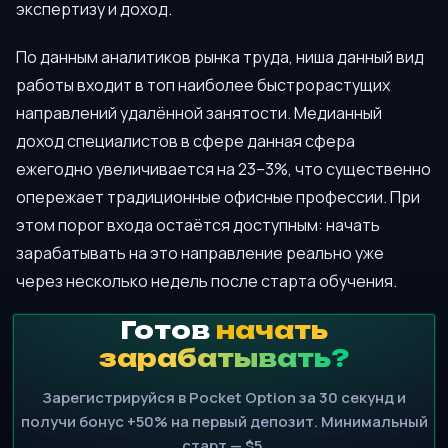
экспертизу и доход.
По данным аналитиков рынка труда, ниша данный вид
работы входит в топ наиболее быстрорастущих
направлений удалённой занятости. Медианный
доход специалистов в сфере данная сфера
ежегодно увеличивается на 23–3%, что существенно
опережает традиционные офисные профессии. При
этом порог входа остаётся доступным: начать
зарабатывать на это направление реально уже
через несколько недель после старта обучения.
Готов
начать
зарабатывать?
Зарегистрируйся в Pocket Option за 30 секунд и
получи бонус +50% на первый депозит. Минимальный
старт — $5.