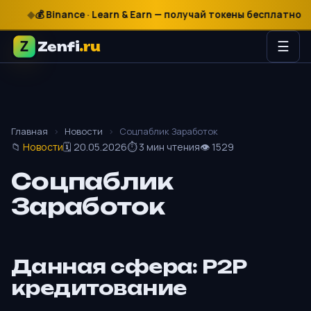
₽
$
€
💰 Binance · Learn & Earn — получай токены бесплатно
Zenfi
.ru
☰
Главная
›
Новости
›
Соцпаблик Заработок
📁
Новости
🗓 20.05.2026
⏱ 3 мин чтения
👁 1529
Соцпаблик
Заработок
Данная сфера: P2P
кредитование