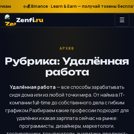
кам
₽
$
€
💰 Binance · Learn & Earn — получай токены бесплатн
Zenfi
.ru
☰
АРХИВ
Рубрика:
Удалённая
работа
Удалённая работа
— все способы зарабатывать
сидя дома или из любой точки мира. От найма в IT-
компании full-time до собственного дела с гибким
графиком.Разбираем какие профессии подходят для
удалёнки и какая зарплата сейчас на рынке:
программисты, дизайнеры, маркетологи,
тестировщики, тех-писатели, аналитики, проджект-