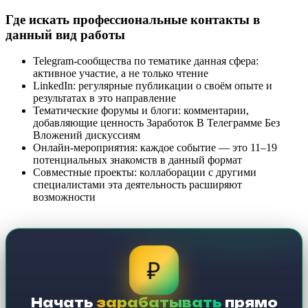
Где искать профессиональные контакты в
данный вид работы
Telegram-сообщества по тематике данная сфера:
активное участие, а не только чтение
LinkedIn: регулярные публикации о своём опыте и
результатах в это направление
Тематические форумы и блоги: комментарии,
добавляющие ценность Заработок В Телеграмме Без
Вложений дискуссиям
Онлайн-мероприятия: каждое событие — это 11–19
потенциальных знакомств в данный формат
Совместные проекты: коллаборации с другими
специалистами эта деятельность расширяют
возможности
₽
Начать
зарабатывать
прямо