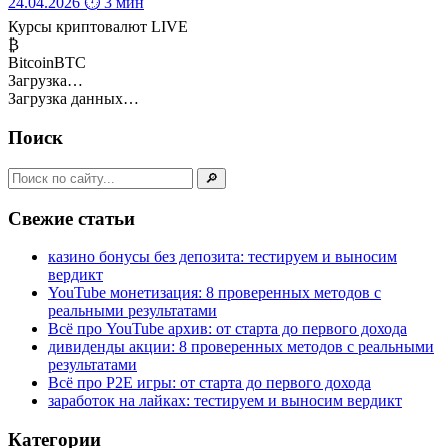
24.04.2026
⏱ 3 мин
Курсы криптовалют
LIVE
₿
Bitcoin
BTC
Загрузка…
Загрузка данных…
Поиск
🔎
Свежие статьи
казино бонусы без депозита: тестируем и выносим
вердикт
YouTube монетизация: 8 проверенных методов с
реальными результатами
Всё про YouTube архив: от старта до первого дохода
дивиденды акции: 8 проверенных методов с реальными
результатами
Всё про P2E игры: от старта до первого дохода
заработок на лайках: тестируем и выносим вердикт
Категории