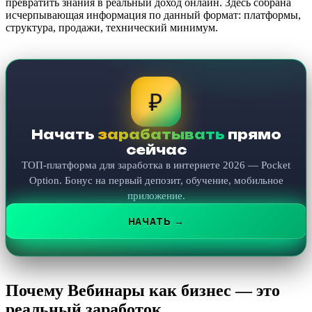
превратить знания в реальный доход онлайн. Здесь собрана
исчерпывающая информация по данный формат: платформы,
структура, продажи, технический минимум.
₽
Начать
зарабатывать
прямо
сейчас
ТОП-платформа для заработка в интернете 2026 — Pocket
Option. Бонус на первый депозит, обучение, мобильное
приложение.
НАЧАТЬ →
Почему Вебинары как бизнес — это
реальный заработок