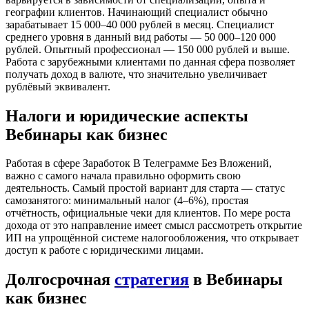
географии клиентов. Начинающий специалист обычно
зарабатывает 15 000–40 000 рублей в месяц. Специалист
среднего уровня в данный вид работы — 50 000–120 000
рублей. Опытный профессионал — 150 000 рублей и выше.
Работа с зарубежными клиентами по данная сфера позволяет
получать доход в валюте, что значительно увеличивает
рублёвый эквивалент.
Налоги и юридические аспекты
Вебинары как бизнес
Работая в сфере Заработок В Телеграмме Без Вложений,
важно с самого начала правильно оформить свою
деятельность. Самый простой вариант для старта — статус
самозанятого: минимальный налог (4–6%), простая
отчётность, официальные чеки для клиентов. По мере роста
дохода от это направление имеет смысл рассмотреть открытие
ИП на упрощённой системе налогообложения, что открывает
доступ к работе с юридическими лицами.
Долгосрочная
стратегия
в Вебинары
как бизнес