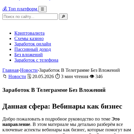
💰 Топ платформ
☰
🔎
Криптовалюта
Схемы казино
Заработок онлайн
Пассивный доход
Без вложений
Заработок с телефона
Главная
›
Новости
›
Заработок В Телеграмме Без Вложений
📁
Новости
🗓 20.05.2026
⏱ 3 мин чтения
👁 346
Заработок В Телеграмме Без Вложений
Данная сфера: Вебинары как бизнес
Добро пожаловать в подробное руководство по теме
Это
направление
. В этом материале мы детально разберём все
ключевые аспекты вебинары как бизнес, которые помогут вам