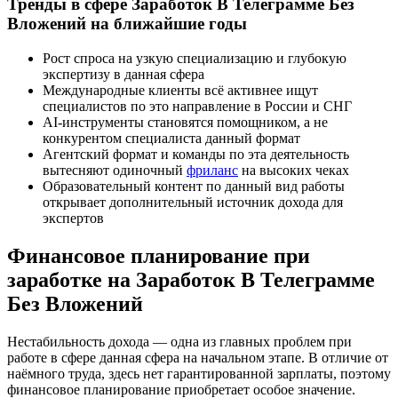
Тренды в сфере Заработок В Телеграмме Без
Вложений на ближайшие годы
Рост спроса на узкую специализацию и глубокую
экспертизу в данная сфера
Международные клиенты всё активнее ищут
специалистов по это направление в России и СНГ
AI-инструменты становятся помощником, а не
конкурентом специалиста данный формат
Агентский формат и команды по эта деятельность
вытесняют одиночный
фриланс
на высоких чеках
Образовательный контент по данный вид работы
открывает дополнительный источник дохода для
экспертов
Финансовое планирование при
заработке на Заработок В Телеграмме
Без Вложений
Нестабильность дохода — одна из главных проблем при
работе в сфере данная сфера на начальном этапе. В отличие от
наёмного труда, здесь нет гарантированной зарплаты, поэтому
финансовое планирование приобретает особое значение.