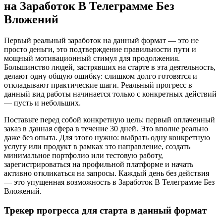
на Заработок В Телеграмме Без
Вложений
Первый реальный заработок на данный формат — это не
просто деньги, это подтверждение правильности пути и
мощный мотивационный стимул для продолжения.
Большинство людей, застрявших на старте в эта деятельность,
делают одну общую ошибку: слишком долго готовятся и
откладывают практические шаги. Реальный прогресс в
данный вид работы начинается только с конкретных действий
— пусть и небольших.
Поставьте перед собой конкретную цель: первый оплаченный
заказ в данная сфера в течение 30 дней. Это вполне реально
даже без опыта. Для этого нужно: выбрать одну конкретную
услугу или продукт в рамках это направление, создать
минимальное портфолио или тестовую работу,
зарегистрироваться на профильной платформе и начать
активно откликаться на запросы. Каждый день без действия
— это упущенная возможность в Заработок В Телеграмме Без
Вложений.
Трекер прогресса для старта в данный формат