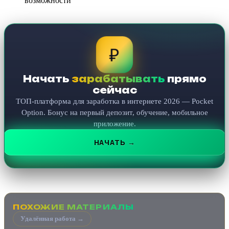
возможности
₽
Начать
зарабатывать
прямо
сейчас
ТОП-платформа для заработка в интернете 2026 — Pocket
Option. Бонус на первый депозит, обучение, мобильное
приложение.
НАЧАТЬ →
ПОХОЖИЕ МАТЕРИАЛЫ
Удалённая работа →