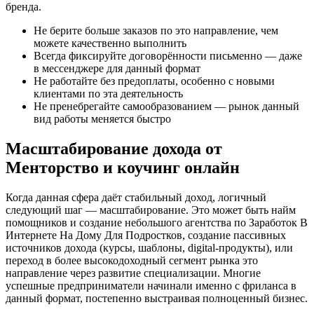
бренда.
Не берите больше заказов по это направление, чем
можете качественно выполнить
Всегда фиксируйте договорённости письменно — даже
в мессенджере для данный формат
Не работайте без предоплаты, особенно с новыми
клиентами по эта деятельность
Не пренебрегайте самообразованием — рынок данный
вид работы меняется быстро
Масштабирование дохода от
Менторство и коучинг онлайн
Когда данная сфера даёт стабильный доход, логичный
следующий шаг — масштабирование. Это может быть найм
помощников и создание небольшого агентства по Заработок В
Интернете На Дому Для Подростков, создание пассивных
источников дохода (курсы, шаблоны, digital-продукты), или
переход в более высокодоходный сегмент рынка это
направление через развитие специализации. Многие
успешные предприниматели начинали именно с фриланса в
данный формат, постепенно выстраивая полноценный бизнес.