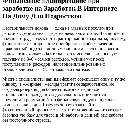
Финансовое планирование при
заработке на Заработок В Интернете
На Дому Для Подростков
Нестабильность дохода — одна из главных проблем при
работе в сфере данная сфера на начальном этапе. В отличие от
наёмного труда, здесь нет гарантированной зарплаты, поэтому
финансовое планирование приобретает особое значение.
Правильный подход к личным финансам в это направление
включает несколько обязательных элементов: финансовую
подушку на 3–6 месяцев расходов, чёткий учёт всех
поступлений и расходов, налоговое планирование с
откладыванием 10–15% от каждого платежа.
Многие специалисты данный формат совершают одну и ту же
ошибку: в «жирные» месяцы тратят всё заработанное, не
создавая резервов для более спокойных периодов.
Стабильность дохода в эта деятельность приходит со
временем и репутацией, но финансовая подушка нужна с
самого первого дня. Ежемесячно откладывайте
фиксированный процент от всех поступлений — это создаст
безопасную базу для уверенной работы в данный вид работы
без постоянного стресса.