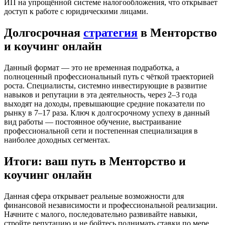
ИП на упрощённой системе налогообложения, что открывает
доступ к работе с юридическими лицами.
Долгосрочная
стратегия
в Менторство
и коучинг онлайн
Данный формат — это не временная подработка, а
полноценный профессиональный путь с чёткой траекторией
роста. Специалисты, системно инвестирующие в развитие
навыков и репутации в эта деятельность, через 2–3 года
выходят на доходы, превышающие средние показатели по
рынку в 7–17 раза. Ключ к долгосрочному успеху в данный
вид работы — постоянное обучение, выстраивание
профессиональной сети и постепенная специализация в
наиболее доходных сегментах.
Итоги: ваш путь в Менторство и
коучинг онлайн
Данная сфера открывает реальные возможности для
финансовой независимости и профессиональной реализации.
Начните с малого, последовательно развивайте навыки,
стройте репутацию и не бойтесь поднимать ставки по мере