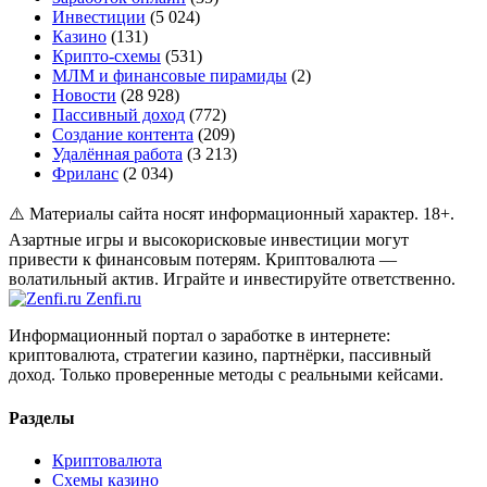
Инвестиции
(5 024)
Казино
(131)
Крипто-схемы
(531)
МЛМ и финансовые пирамиды
(2)
Новости
(28 928)
Пассивный доход
(772)
Создание контента
(209)
Удалённая работа
(3 213)
Фриланс
(2 034)
⚠️ Материалы сайта носят информационный характер. 18+.
Азартные игры и высокорисковые инвестиции могут
привести к финансовым потерям. Криптовалюта —
волатильный актив. Играйте и инвестируйте ответственно.
Zenfi
.ru
Информационный портал о заработке в интернете:
криптовалюта, стратегии казино, партнёрки, пассивный
доход. Только проверенные методы с реальными кейсами.
Разделы
Криптовалюта
Схемы казино