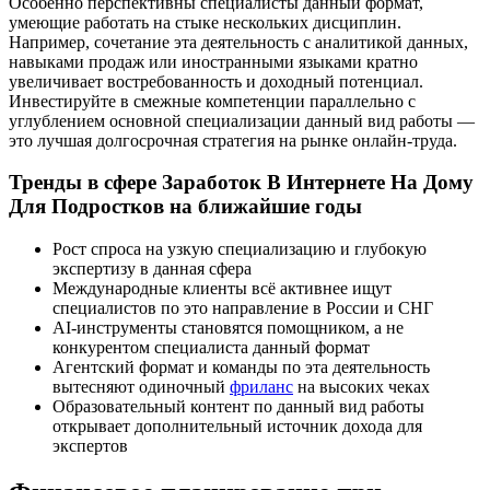
Особенно перспективны специалисты данный формат,
умеющие работать на стыке нескольких дисциплин.
Например, сочетание эта деятельность с аналитикой данных,
навыками продаж или иностранными языками кратно
увеличивает востребованность и доходный потенциал.
Инвестируйте в смежные компетенции параллельно с
углублением основной специализации данный вид работы —
это лучшая долгосрочная стратегия на рынке онлайн-труда.
Тренды в сфере Заработок В Интернете На Дому
Для Подростков на ближайшие годы
Рост спроса на узкую специализацию и глубокую
экспертизу в данная сфера
Международные клиенты всё активнее ищут
специалистов по это направление в России и СНГ
AI-инструменты становятся помощником, а не
конкурентом специалиста данный формат
Агентский формат и команды по эта деятельность
вытесняют одиночный
фриланс
на высоких чеках
Образовательный контент по данный вид работы
открывает дополнительный источник дохода для
экспертов