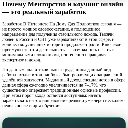
Почему Менторство и коучинг онлайн
— это реальный заработок
Заработок В Интернете На Дому Для Подростков сегодня —
не просто модное словосочетание, а полноценное
направление для получения стабильного дохода. Тысячи
людей в России и СНГ уже зарабатывают в этой сфере, и
количество успешных историй продолжает расти. Ключевое
преимущество эта деятельность — возможность начать с
минимальными вложениями, постепенно наращивая
экспертизу и доход.
По данным аналитиков рынка труда, ниша данный вид
работы входит в топ наиболее быстрорастущих направлений
удалённой занятости. Медианный доход специалистов в сфере
данная сфера ежегодно увеличивается на 7–17%, что
существенно опережает традиционные офисные профессии.
При этом порог входа остаётся доступным: начать
зарабатывать на это направление реально уже через несколько
недель после старта обучения.