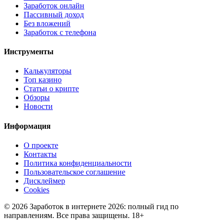
Заработок онлайн
Пассивный доход
Без вложений
Заработок с телефона
Инструменты
Калькуляторы
Топ казино
Статьи о крипте
Обзоры
Новости
Информация
О проекте
Контакты
Политика конфиденциальности
Пользовательское соглашение
Дисклеймер
Cookies
© 2026 Заработок в интернете 2026: полный гид по
направлениям. Все права защищены. 18+