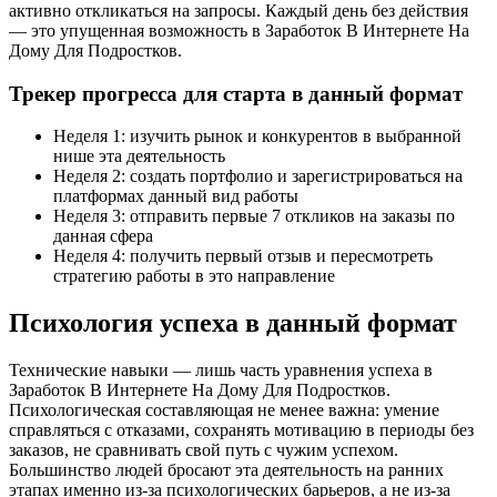
активно откликаться на запросы. Каждый день без действия
— это упущенная возможность в Заработок В Интернете На
Дому Для Подростков.
Трекер прогресса для старта в данный формат
Неделя 1: изучить рынок и конкурентов в выбранной
нише эта деятельность
Неделя 2: создать портфолио и зарегистрироваться на
платформах данный вид работы
Неделя 3: отправить первые 7 откликов на заказы по
данная сфера
Неделя 4: получить первый отзыв и пересмотреть
стратегию работы в это направление
Психология успеха в данный формат
Технические навыки — лишь часть уравнения успеха в
Заработок В Интернете На Дому Для Подростков.
Психологическая составляющая не менее важна: умение
справляться с отказами, сохранять мотивацию в периоды без
заказов, не сравнивать свой путь с чужим успехом.
Большинство людей бросают эта деятельность на ранних
этапах именно из-за психологических барьеров, а не из-за