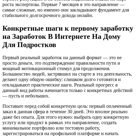
роста экспертизы. Первые 7 месяцев в это направление —
самые сложные, но именно они закладывают фундамент для
стабильного долгосрочного дохода онлайн.
Конкретные шаги к первому заработку
на Заработок В Интернете На Дому
Для Подростков
Первый реальный заработок на данный формат — это не
просто деньги, это подтверждение правильности пути и
мощный мотивационный стимул для продолжения.
Большинство людей, застрявших на старте в эта деятельность,
делают одну общую ошибку: слишком долго готовятся и
откладывают практические шаги. Реальный прогресс в
данный вид работы начинается только с конкретных действий
— пусть и небольших.
Поставьте перед собой конкретную цель: первый оплаченный
заказ в данная сфера в течение 30 дней. Это вполне реально
даже без опыта. Для этого нужно: выбрать одну конкретную
услугу или продукт в рамках это направление, создать
минимальное портфолио или тестовую работу,
зарегистрироваться на профильной платформе и начать