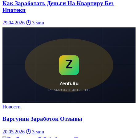
Как Заработать Деньги На Квартиру Без
Ипотеки
29.04.2026
⏱ 3 мин
Новости
Варгунин Заработок Отзывы
20.05.2026
⏱ 3 мин