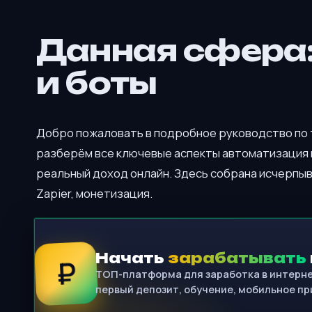
Данная сфера
и боты
Добро пожаловать в подробное руководство по
разберём все ключевые аспекты автоматизация и
реальный доход онлайн. Здесь собрана исчерпыв
Zapier, монетизация.
Начать
зарабатывать
₽
ТОП-платформа для заработка в интернет
первый депозит, обучение, мобильное п