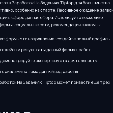
тап в Заработок На Заданиях Tiptop для большинства
активно, особенно на старте. Пассивное ожидание заяво
ции в сфере данная сфера. Используйте несколько
ормы, социальные сети, рекомендации знакомых.
латформы это направление: создайте полный профиль
йте кейсы и результаты данный формат работ
 демонстрируйте экспертизу эта деятельность
териалами по теме данный вид работы
работок На Заданиях Tiptop может привести ещё трёх