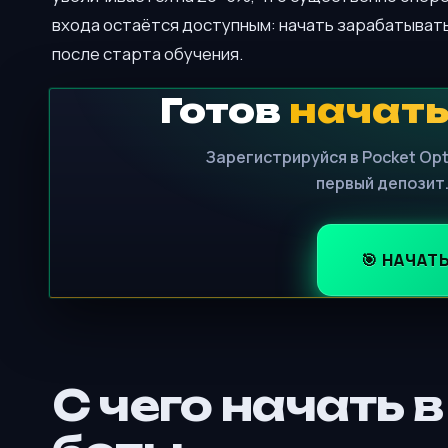
входа остаётся доступным: начать зарабатывать
после старта обучения.
Готов
начать
Зарегистрируйся в Pocket Opt
первый депозит.
🎯 НАЧАТ
С чего начать 