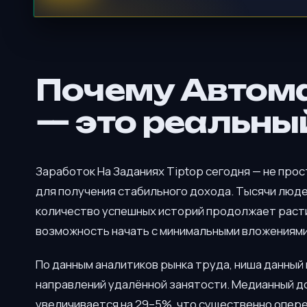
Почему Автома
— это реальны
Заработок На Заданиях Tiptop сегодня — не про
для получения стабильного дохода. Тысячи людей
количество успешных историй продолжает раст
возможность начать с минимальными вложениями
По данным аналитиков рынка труда, ниша данный
направлений удалённой занятости. Медианный д
увеличивается на 29–5%, что существенно опер