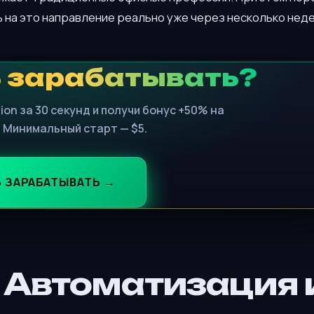
 на это направление реально уже через несколько нед
 зарабатывать?
ion за 30 секунд и получи бонус +50% на
 Минимальный старт — $5.
Ь ЗАРАБАТЫВАТЬ →
в Автоматизация 