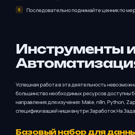
Последовательно поднимайте ценник по мер
Инструменты 
Автоматизация
Успешная работа в эта деятельность невозможна
большинство необходимых ресурсов доступны бе
направления для изучения: Make, n8n, Python, Z
специфики вашей ниши внутри Заработок На Зада
Базовый набор для данн