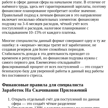
работе в сфере данная сфера на начальном этапе. В отличие от
наёмного труда, здесь нет гарантированной зарплаты, поэтому
финансовое планирование приобретает особое значение.
Правильный подход к личным финансам в это направление
включает несколько обязательных элементов: финансовую
подушку на 3–6 месяцев расходов, чёткий учёт всех
поступлений и расходов, налоговое планирование с
откладыванием 10–15% от каждого платежа.
Многие специалисты данный формат совершают одну и ту же
ошибку: в «жирные» месяцы тратят всё заработанное, не
создавая резервов для более спокойных периодов.
Стабильность дохода в эта деятельность приходит со
временем и репутацией, но финансовая подушка нужна с
самого первого дня. Ежемесячно откладывайте
фиксированный процент от всех поступлений — это создаст
безопасную базу для уверенной работы в данный вид работы
без постоянного стресса.
Финансовые правила для специалиста
Заработок На Скачивании Приложений
Открыть отдельный счёт для поступлений по данная
сфера — это создаёт чёткое разделение
Откладывать 130% с каждого платежа на налоги при