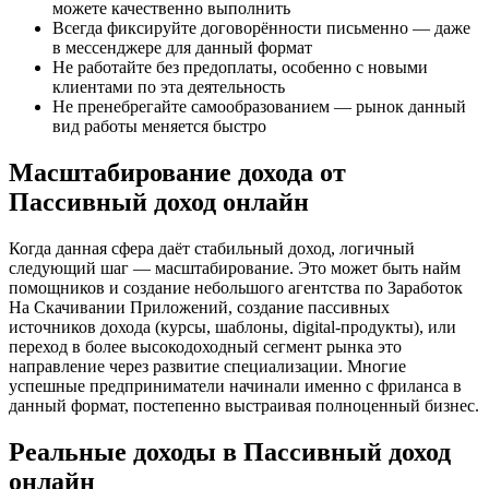
можете качественно выполнить
Всегда фиксируйте договорённости письменно — даже
в мессенджере для данный формат
Не работайте без предоплаты, особенно с новыми
клиентами по эта деятельность
Не пренебрегайте самообразованием — рынок данный
вид работы меняется быстро
Масштабирование дохода от
Пассивный доход онлайн
Когда данная сфера даёт стабильный доход, логичный
следующий шаг — масштабирование. Это может быть найм
помощников и создание небольшого агентства по Заработок
На Скачивании Приложений, создание пассивных
источников дохода (курсы, шаблоны, digital-продукты), или
переход в более высокодоходный сегмент рынка это
направление через развитие специализации. Многие
успешные предприниматели начинали именно с фриланса в
данный формат, постепенно выстраивая полноценный бизнес.
Реальные доходы в Пассивный доход
онлайн