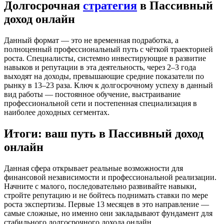
Долгосрочная
стратегия
в Пассивный
доход онлайн
Данный формат — это не временная подработка, а
полноценный профессиональный путь с чёткой траекторией
роста. Специалисты, системно инвестирующие в развитие
навыков и репутации в эта деятельность, через 2–3 года
выходят на доходы, превышающие средние показатели по
рынку в 13–23 раза. Ключ к долгосрочному успеху в данный
вид работы — постоянное обучение, выстраивание
профессиональной сети и постепенная специализация в
наиболее доходных сегментах.
Итоги: ваш путь в Пассивный доход
онлайн
Данная сфера открывает реальные возможности для
финансовой независимости и профессиональной реализации.
Начните с малого, последовательно развивайте навыки,
стройте репутацию и не бойтесь поднимать ставки по мере
роста экспертизы. Первые 13 месяцев в это направление —
самые сложные, но именно они закладывают фундамент для
стабильного долгосрочного дохода онлайн.