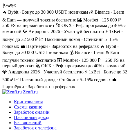
₿
Ξ
₽
$
€
🔥 Bybit · Бонус до 30 000 USDT новичкам
💰 Binance · Learn
& Earn — получай токены бесплатно
🎰 Mostbet · 125 000 ₽ +
250 FS на первый депозит
🚀 OKX · Реф. программа до 40% с
комиссий
💎 Аирдропы 2026 · Участвуй бесплатно
⚡ 1xBet ·
Бонус до 32 500 ₽
📈 Пассивный доход · Стейкинг 5–15%
годовых
💼 Партнёрки · Заработок на рефералах
🔥 Bybit ·
Бонус до 30 000 USDT новичкам
💰 Binance · Learn & Earn —
получай токены бесплатно
🎰 Mostbet · 125 000 ₽ + 250 FS на
первый депозит
🚀 OKX · Реф. программа до 40% с комиссий
💎 Аирдропы 2026 · Участвуй бесплатно
⚡ 1xBet · Бонус до 32
500 ₽
📈 Пассивный доход · Стейкинг 5–15% годовых
💼
Партнёрки · Заработок на рефералах
Zenfi
.ru
Криптовалюта
Схемы казино
Заработок онлайн
Пассивный доход
Без вложений
Заработок с телефона