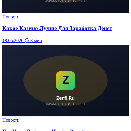
Новости
Какое Казино Лучше Для Заработка Денег
18.05.2026
⏱ 3 мин
Новости