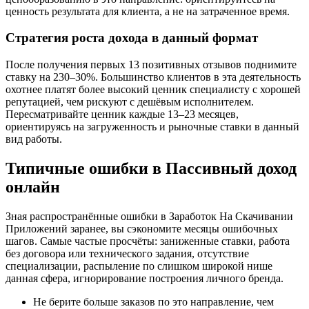
ценность результата для клиента, а не на затраченное время.
Стратегия роста дохода в данный формат
После получения первых 13 позитивных отзывов поднимите
ставку на 230–30%. Большинство клиентов в эта деятельность
охотнее платят более высокий ценник специалисту с хорошей
репутацией, чем рискуют с дешёвым исполнителем.
Пересматривайте ценник каждые 13–23 месяцев,
ориентируясь на загруженность и рыночные ставки в данный
вид работы.
Типичные ошибки в Пассивный доход
онлайн
Зная распространённые ошибки в Заработок На Скачивании
Приложений заранее, вы сэкономите месяцы ошибочных
шагов. Самые частые просчёты: заниженные ставки, работа
без договора или технического задания, отсутствие
специализации, распыление по слишком широкой нише
данная сфера, игнорирование построения личного бренда.
Не берите больше заказов по это направление, чем