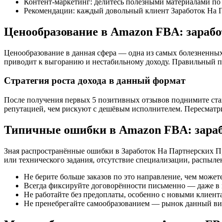
Контент-маркетинг: делитесь полезными материалами по
Рекомендации: каждый довольный клиент Заработок На 
Ценообразование в Amazon FBA: зарабо
Ценообразование в данная сфера — одна из самых болезненных 
приводит к выгоранию и нестабильному доходу. Правильный под
Стратегия роста дохода в данный формат
После получения первых 5 позитивных отзывов поднимите став
репутацией, чем рискуют с дешёвым исполнителем. Пересматри
Типичные ошибки в Amazon FBA: зара
Зная распространённые ошибки в Заработок На Партнерских Пр
или технического задания, отсутствие специализации, распыл
Не берите больше заказов по это направление, чем може
Всегда фиксируйте договорённости письменно — даже в
Не работайте без предоплаты, особенно с новыми клиента
Не пренебрегайте самообразованием — рынок данный ви