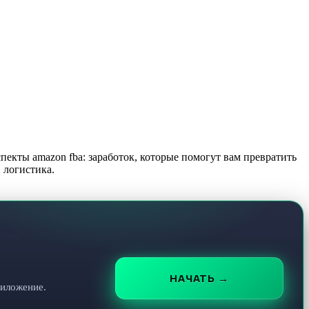
спекты amazon fba: заработок, которые помогут вам превратить
 логистика.
НАЧАТЬ →
риложение.