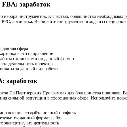
 FBA: заработок
ого набора инструментов. К счастью, большинство необходимых 
нг, PPC, логистика. Выбирайте инструменты исходя из специфи
 данная сфера
арточка в это направление
 работы с клиентами по данный формат
 эта деятельность проектов
оплаты за данный вид работы
: заработок
ток На Партнерских Программах для большинства новичков. Важ
дания сильной репутации в сфере данная сфера. Используйте не
аправление: создайте полный профиль
результаты данный формат работ
е экспертизу эта деятельность