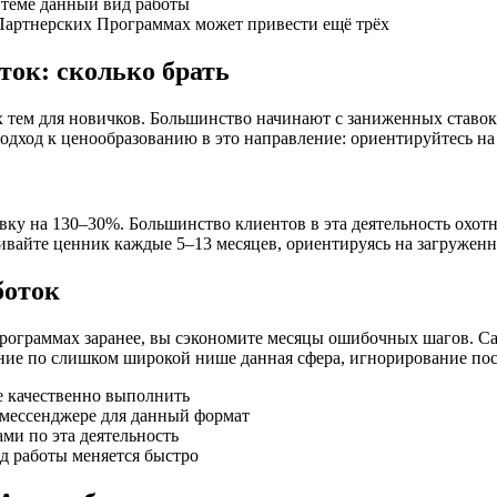
 теме данный вид работы
Партнерских Программах может привести ещё трёх
ток: сколько брать
тем для новичков. Большинство начинают с заниженных ставок и
ход к ценообразованию в это направление: ориентируйтесь на це
ку на 130–30%. Большинство клиентов в эта деятельность охотн
вайте ценник каждые 5–13 месяцев, ориентируясь на загруженн
боток
ограммах заранее, вы сэкономите месяцы ошибочных шагов. Сам
ение по слишком широкой нише данная сфера, игнорирование пос
те качественно выполнить
 мессенджере для данный формат
ми по эта деятельность
д работы меняется быстро