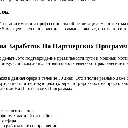
ток
 независимости и профессиональной реализации. Начните с мал
ые 5 месяцев в это направление — самые сложные, но именно он
 на Заработок На Партнерских Программ
о деньги, это подтверждение правильности пути и мощный мот
ошибку: слишком долго готовятся и откладывают практические ш
аз в данная сфера в течение 30 дней. Это вполне реально даже 
ортфолио или тестовую работу, зарегистрироваться на профильно
работок На Партнерских Программах.
е эта деятельность
латформах данный вид работы
ая сфера
ию работы в это направление