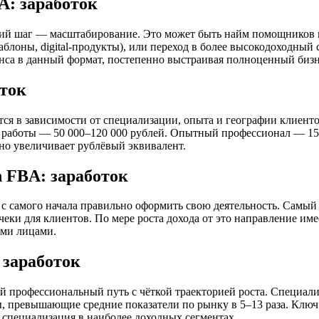
A: заработок
щий шаг — масштабирование. Это может быть найм помощников и
блоны, digital-продукты), или переход в более высокодоходный 
са в данный формат, постепенно выстраивая полноценный бизн
оток
уется в зависимости от специализации, опыта и географии клие
д работы — 50 000–120 000 рублей. Опытный профессионал — 15
ьно увеличивает рублёвый эквивалент.
 FBA: заработок
с самого начала правильно оформить свою деятельность. Самый 
чеки для клиентов. По мере роста дохода от это направление и
ими лицами.
 заработок
й профессиональный путь с чёткой траекторией роста. Специал
оды, превышающие средние показатели по рынку в 5–13 раза. Кл
 специализация в наиболее доходных сегментах.