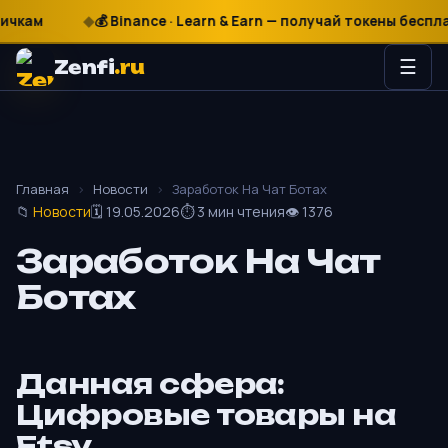
₽
$
€
💰 Binance · Learn & Earn — получай токены бесплатно
Zenfi
.ru
☰
Главная
›
Новости
›
Заработок На Чат Ботах
📁
Новости
🗓 19.05.2026
⏱ 3 мин чтения
👁 1376
Заработок На Чат
Ботах
Данная сфера:
Цифровые товары на
Etsy