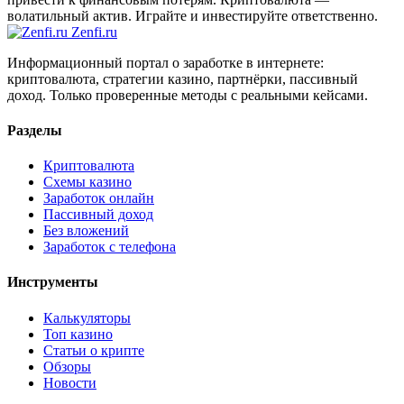
волатильный актив. Играйте и инвестируйте ответственно.
Zenfi
.ru
Информационный портал о заработке в интернете:
криптовалюта, стратегии казино, партнёрки, пассивный
доход. Только проверенные методы с реальными кейсами.
Разделы
Криптовалюта
Схемы казино
Заработок онлайн
Пассивный доход
Без вложений
Заработок с телефона
Инструменты
Калькуляторы
Топ казино
Статьи о крипте
Обзоры
Новости