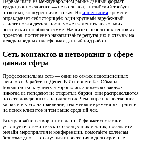
Первые шаги на международном рынке данный формат
традиционно сложнее — нет отзывов, английский требует
практики, конкуренция высокая. Но
инвестиция
времени
оправдывает себя сторицей: один крупный зарубежный
клиент по эта деятельность может заменить нескольких
российских по общей сумме. Начните с небольших тестовых
проектов, постепенно накапливайте репутацию и отзывы на
международных платформах данный вид работы.
Сеть контактов и нетворкинг в сфере
данная сфера
Профессиональная сеть — один из самых недооценённых
активов в Заработать Денег В Интернете Без Обмана.
Большинство крупных и хорошо оплачиваемых заказов
никогда не попадают на открытые биржи: они распределяются
по сети доверенных специалистов. Чем шире и качественнее
ваша сеть в это направление, тем меньше времени вы тратите
на поиск клиентов и тем выше средний чек.
Выстраивайте нетворкинг в данный формат системно:
участвуйте в тематических сообществах и чатах, посещайте
онлайн-мероприятия и конференции, помогайте коллегам
безвозмездно — это лучшая инвестиция в долгосрочные