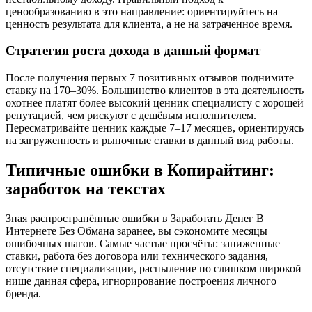
ценообразованию в это направление: ориентируйтесь на
ценность результата для клиента, а не на затраченное время.
Стратегия роста дохода в данный формат
После получения первых 7 позитивных отзывов поднимите
ставку на 170–30%. Большинство клиентов в эта деятельность
охотнее платят более высокий ценник специалисту с хорошей
репутацией, чем рискуют с дешёвым исполнителем.
Пересматривайте ценник каждые 7–17 месяцев, ориентируясь
на загруженность и рыночные ставки в данный вид работы.
Типичные ошибки в Копирайтинг:
заработок на текстах
Зная распространённые ошибки в Заработать Денег В
Интернете Без Обмана заранее, вы сэкономите месяцы
ошибочных шагов. Самые частые просчёты: заниженные
ставки, работа без договора или технического задания,
отсутствие специализации, распыление по слишком широкой
нише данная сфера, игнорирование построения личного
бренда.