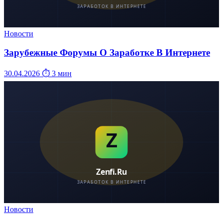
Новости
Зарубежные Форумы О Заработке В Интернете
30.04.2026
⏱ 3 мин
Новости