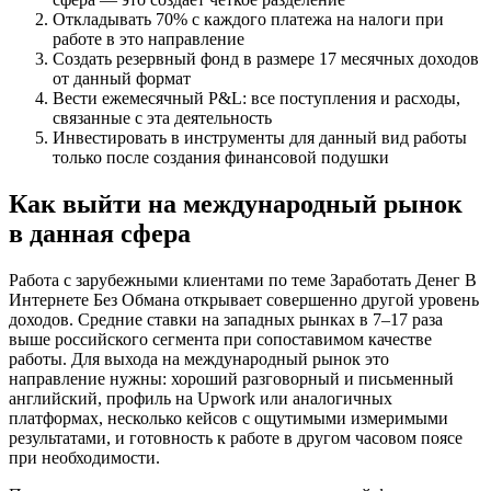
Откладывать 70% с каждого платежа на налоги при
работе в это направление
Создать резервный фонд в размере 17 месячных доходов
от данный формат
Вести ежемесячный P&L: все поступления и расходы,
связанные с эта деятельность
Инвестировать в инструменты для данный вид работы
только после создания финансовой подушки
Как выйти на международный рынок
в данная сфера
Работа с зарубежными клиентами по теме Заработать Денег В
Интернете Без Обмана открывает совершенно другой уровень
доходов. Средние ставки на западных рынках в 7–17 раза
выше российского сегмента при сопоставимом качестве
работы. Для выхода на международный рынок это
направление нужны: хороший разговорный и письменный
английский, профиль на Upwork или аналогичных
платформах, несколько кейсов с ощутимыми измеримыми
результатами, и готовность к работе в другом часовом поясе
при необходимости.