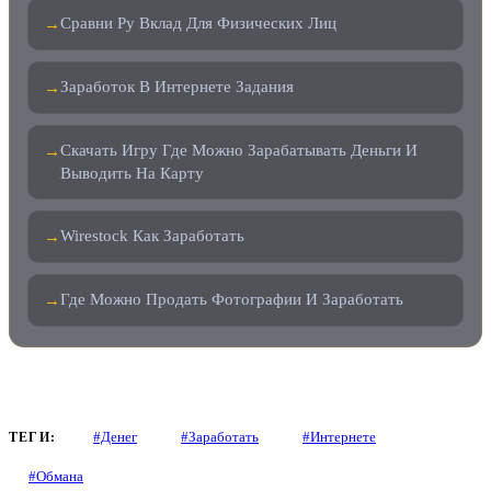
Сравни Ру Вклад Для Физических Лиц
→
Заработок В Интернете Задания
→
Скачать Игру Где Можно Зарабатывать Деньги И
→
Выводить На Карту
Wirestock Как Заработать
→
Где Можно Продать Фотографии И Заработать
→
#Денег
#Заработать
#Интернете
ТЕГИ:
#Обмана