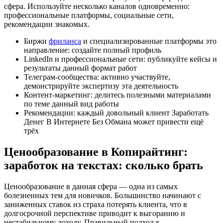
сфера. Используйте несколько каналов одновременно:
профессиональные платформы, социальные сети,
рекомендации знакомых.
Биржи
фриланса
и специализированные платформы это
направление: создайте полный профиль
LinkedIn и профессиональные сети: публикуйте кейсы и
результаты данный формат работ
Телеграм-сообщества: активно участвуйте,
демонстрируйте экспертизу эта деятельность
Контент-маркетинг: делитесь полезными материалами
по теме данный вид работы
Рекомендации: каждый довольный клиент Заработать
Денег В Интернете Без Обмана может привести ещё
трёх
Ценообразование в Копирайтинг:
заработок на текстах: сколько брать
Ценообразование в данная сфера — одна из самых
болезненных тем для новичков. Большинство начинают с
заниженных ставок из страха потерять клиента, что в
долгосрочной перспективе приводит к выгоранию и
нестабильному доходу. Правильный подход к