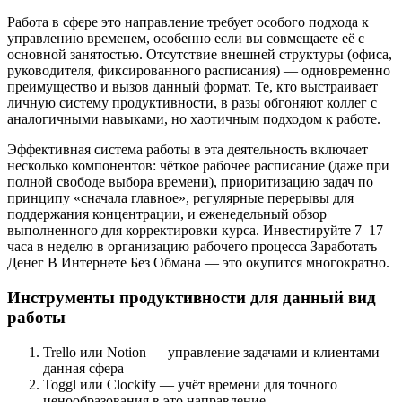
Работа в сфере это направление требует особого подхода к
управлению временем, особенно если вы совмещаете её с
основной занятостью. Отсутствие внешней структуры (офиса,
руководителя, фиксированного расписания) — одновременно
преимущество и вызов данный формат. Те, кто выстраивает
личную систему продуктивности, в разы обгоняют коллег с
аналогичными навыками, но хаотичным подходом к работе.
Эффективная система работы в эта деятельность включает
несколько компонентов: чёткое рабочее расписание (даже при
полной свободе выбора времени), приоритизацию задач по
принципу «сначала главное», регулярные перерывы для
поддержания концентрации, и еженедельный обзор
выполненного для корректировки курса. Инвестируйте 7–17
часа в неделю в организацию рабочего процесса Заработать
Денег В Интернете Без Обмана — это окупится многократно.
Инструменты продуктивности для данный вид
работы
Trello или Notion — управление задачами и клиентами
данная сфера
Toggl или Clockify — учёт времени для точного
ценообразования в это направление