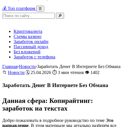
💰 Топ платформ
☰
🔎
Криптовалюта
Схемы казино
Заработок онлайн
Пассивный доход
Без вложений
Заработок с телефона
Главная
›
Новости
›
Заработать Денег В Интернете Без Обмана
📁
Новости
🗓 25.04.2026
⏱ 3 мин чтения
👁 1402
Заработать Денег В Интернете Без Обмана
Данная сфера: Копирайтинг:
заработок на текстах
Добро пожаловать в подробное руководство по теме
Это
направление
. В этом материале мы детально разберём все