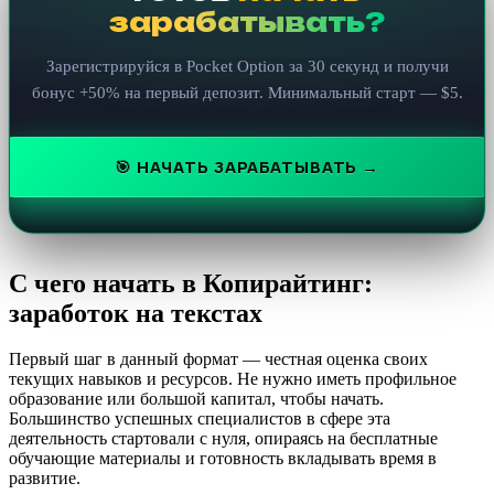
зарабатывать?
Зарегистрируйся в Pocket Option за 30 секунд и получи
бонус +50% на первый депозит. Минимальный старт — $5.
🎯 НАЧАТЬ ЗАРАБАТЫВАТЬ →
С чего начать в Копирайтинг:
заработок на текстах
Первый шаг в данный формат — честная оценка своих
текущих навыков и ресурсов. Не нужно иметь профильное
образование или большой капитал, чтобы начать.
Большинство успешных специалистов в сфере эта
деятельность стартовали с нуля, опираясь на бесплатные
обучающие материалы и готовность вкладывать время в
развитие.