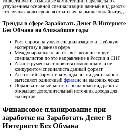
Инвестируйте в смежные компетенции параллельно с
углублением основной специализации данный вид работы —
это лучшая долгосрочная стратегия на рынке онлайн-труда.
Тренды в сфере Заработать Денег В Интернете
Без Обмана на ближайшие годы
Рост спроса на узкую специализацию и глубокую
экспертизу в данная сфера
Международные клиенты всё активнее ищут
специалистов по это направление в России и СНГ
AI-инструменты становятся помощником, а не
конкурентом специалиста данный формат
Агентский формат и команды по эта деятельность
вытесняют одиночный
фриланс
на высоких чеках
Образовательный контент по данный вид работы
открывает дополнительный источник дохода для
экспертов
Финансовое планирование при
заработке на Заработать Денег В
Интернете Без Обмана