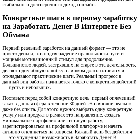
стабильного долгосрочного дохода онлайн.
Конкретные шаги к первому заработку
на Заработать Денег В Интернете Без
Обмана
Первый реальный заработок на данный формат — это не
просто деньги, это подтверждение правильности пути и
мощный мотивационный стимул для продолжения.
Большинство людей, застрявших на старте в эта деятельность,
делают одну общую ошибку: слишком долго готовятся и
откладывают практические шаги. Реальный прогресс в
данный вид работы начинается только с конкретных действий
— пусть и небольших.
Поставьте перед собой конкретную цель: первый оплаченный
заказ в данная сфера в течение 30 дней. Это вполне реально
даже без опыта. Для этого нужно: выбрать одну конкретную
услугу или продукт в рамках это направление, создать
минимальное портфолио или тестовую работу,
зарегистрироваться на профильной платформе и начать
активно откликаться на запросы. Каждый день без действия
— это упущенная возможность в Заработать Денег В