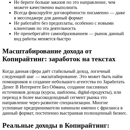
Не берите больше заказов по это направление, чем
можете качественно выполнить
Всегда фиксируйте договорённости письменно — даже
в мессенджере для данный формат
Не работайте без предоплаты, особенно с новыми
клиентами по эта деятельность
Не пренебрегайте самообразованием — рынок данный
вид работы меняется быстро
Масштабирование дохода от
Копирайтинг: заработок на текстах
Когда данная сфера даёт стабильный доход, логичный
следующий шаг — масштабирование. Это может быть найм
помощников и создание небольшого агентства по Заработать
Денег В Интернете Без Обмана, создание пассивных
источников дохода (курсы, шаблоны, digital-продукты), или
переход в более высокодоходный сегмент рынка это
направление через развитие специализации. Многие
успешные предприниматели начинали именно с фриланса в
данный формат, постепенно выстраивая полноценный бизнес.
Реальные доходы в Копирайтинг: