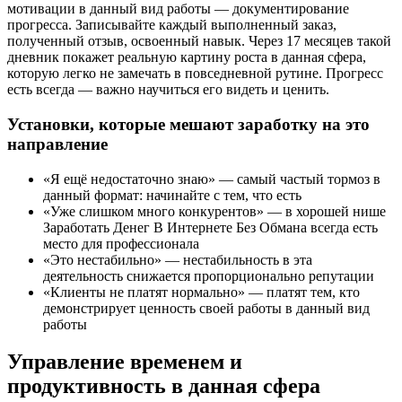
мотивации в данный вид работы — документирование
прогресса. Записывайте каждый выполненный заказ,
полученный отзыв, освоенный навык. Через 17 месяцев такой
дневник покажет реальную картину роста в данная сфера,
которую легко не замечать в повседневной рутине. Прогресс
есть всегда — важно научиться его видеть и ценить.
Установки, которые мешают заработку на это
направление
«Я ещё недостаточно знаю» — самый частый тормоз в
данный формат: начинайте с тем, что есть
«Уже слишком много конкурентов» — в хорошей нише
Заработать Денег В Интернете Без Обмана всегда есть
место для профессионала
«Это нестабильно» — нестабильность в эта
деятельность снижается пропорционально репутации
«Клиенты не платят нормально» — платят тем, кто
демонстрирует ценность своей работы в данный вид
работы
Управление временем и
продуктивность в данная сфера