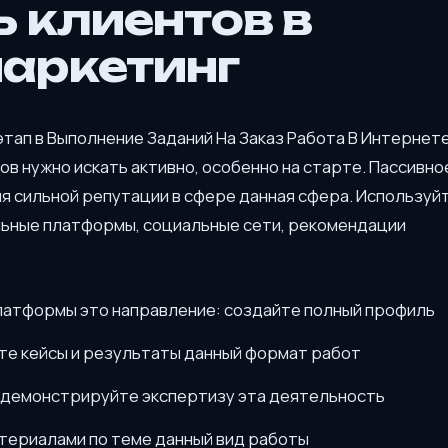
ь клиентов в
аркетинг
тап в Выполнение Заданий На Заказ Работа В Интернет
ов нужно искать активно, особенно на старте. Пассивно
я сильной репутации в сфере данная сфера. Используй
льные платформы, социальные сети, рекомендации
латформы это направление: создайте полный профиль
йте кейсы и результаты данный формат работ
 демонстрируйте экспертизу эта деятельность
териалами по теме данный вид работы