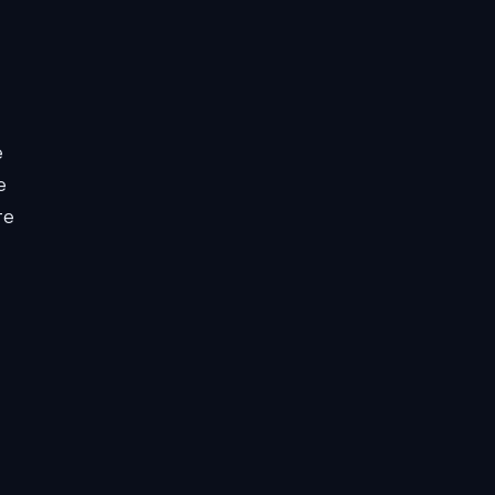
е
е
те