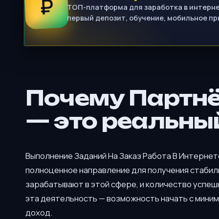
₽
ТОП-платформа для заработка в интернет
первый депозит, обучение, мобильное п
Почему Партнё
— это реальны
Выполнение Заданий На Заказ Работа В Интернет
полноценное направление для получения стабиль
зарабатывают в этой сфере, и количество успе
эта деятельность — возможность начать с мини
доход.