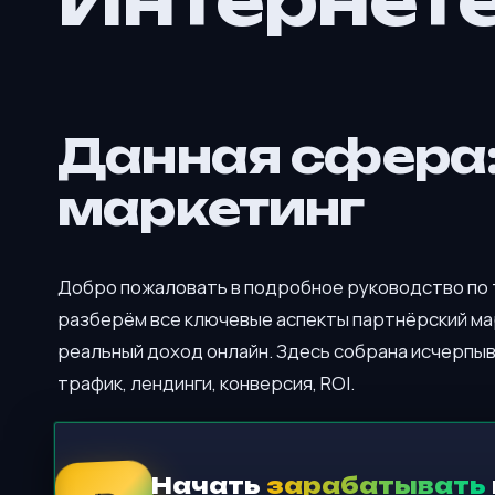
Интернет
Данная сфера:
маркетинг
Добро пожаловать в подробное руководство по
разберём все ключевые аспекты партнёрский мар
реальный доход онлайн. Здесь собрана исчерпы
трафик, лендинги, конверсия, ROI.
Начать
зарабатывать