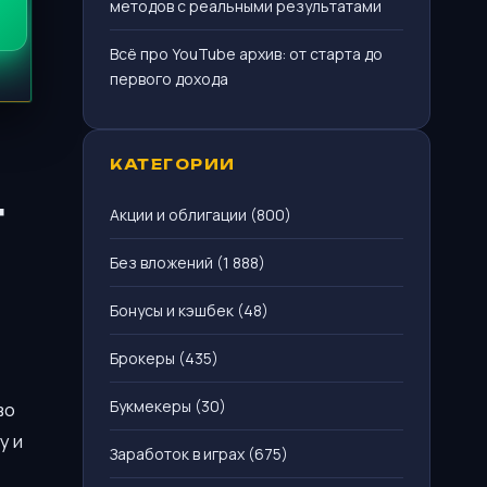
методов с реальными результатами
Всё про YouTube архив: от старта до
первого дохода
КАТЕГОРИИ
г
Акции и облигации
(800)
Без вложений
(1 888)
Бонусы и кэшбек
(48)
Брокеры
(435)
Букмекеры
(30)
во
у и
Заработок в играх
(675)