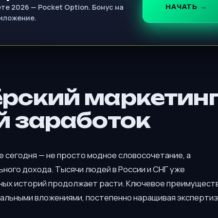
НАЧАТЬ →
е 2026 — Pocket Option. Бонус на
риложение.
рский маркетин
й заработок
е сегодня — не просто модное словосочетание, а
ного дохода. Тысячи людей в России и СНГ уже
шных историй продолжает расти. Ключевое преимущест
мальными вложениями, постепенно наращивая экспертиз