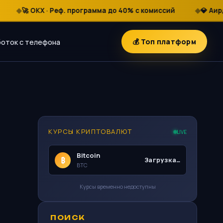
🚀 OKX · Реф. программа до 40% с комиссий
💎 Аирдропы
💰 Топ платформ
оток с телефона
КУРСЫ КРИПТОВАЛЮТ
LIVE
Bitcoin
₿
Загрузка…
BTC
Курсы временно недоступны
ПОИСК