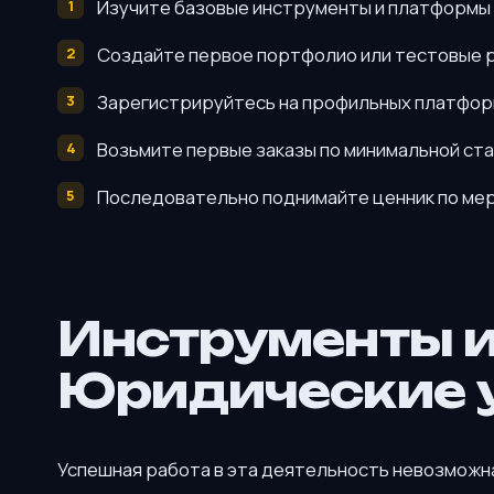
Изучите базовые инструменты и платформы 
Создайте первое портфолио или тестовые р
Зарегистрируйтесь на профильных платформ
Возьмите первые заказы по минимальной ста
Последовательно поднимайте ценник по мер
Инструменты 
Юридические 
Успешная работа в эта деятельность невозможна