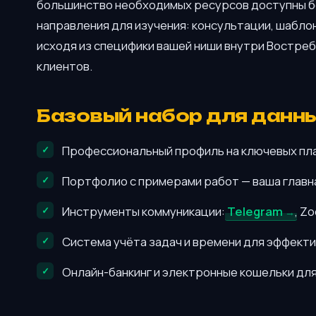
большинство необходимых ресурсов доступны бе
направления для изучения: консультации, шабл
исходя из специфики вашей ниши внутри Востре
клиентов.
Базовый набор для данн
Профессиональный профиль на ключевых пл
Портфолио с примерами работ — ваша главна
Инструменты коммуникации:
Telegram
, Z
Система учёта задач и времени для эффект
Онлайн-банкинг и электронные кошельки для