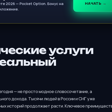
НАЧАТЬ →
е 2026 — Pocket Option. Бонус на
риложение.
ческие услуги
реальный
годня — не просто модное словосочетание, а
ного дохода. Тысячи людей в России и СНГ уже
шных историй продолжает расти. Ключевое преимущест