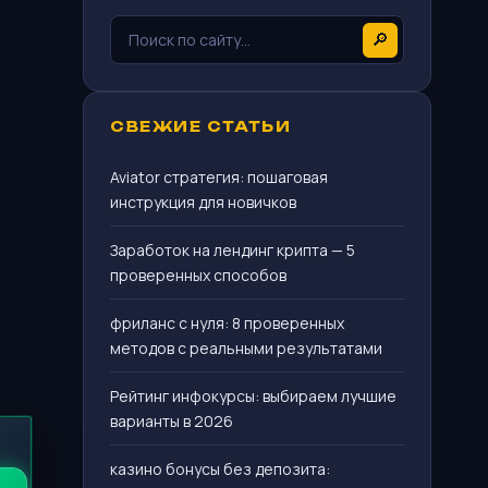
🔎
СВЕЖИЕ СТАТЬИ
Aviator стратегия: пошаговая
инструкция для новичков
Заработок на лендинг крипта — 5
проверенных способов
фриланс с нуля: 8 проверенных
методов с реальными результатами
Рейтинг инфокурсы: выбираем лучшие
варианты в 2026
казино бонусы без депозита: