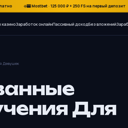
🎰 Mostbet · 125 000 ₽ + 250 FS на первый депозит
 казино
Заработок онлайн
Пассивный доход
Без вложений
Зараб
я Девушек
ванные
учения Для