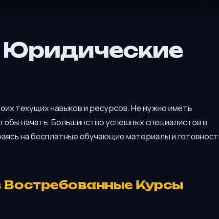
 в Юридические
оих текущих навыков и ресурсов. Не нужно иметь
чтобы начать. Большинство успешных специалистов в
раясь на бесплатные обучающие материалы и готовност
в Востребованные Курсы