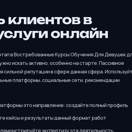
ь клиентов в
услуги онлайн
этап в Востребованные Курсы Обучения Для Девушек д
ужно искать активно, особенно на старте. Пассивное
я сильной репутации в сфере данная сфера. Используй
льные платформы, социальные сети, рекомендации
латформы это направление: создайте полный профиль
йте кейсы и результаты данный формат работ
 демонстрируйте экспертизу эта деятельность