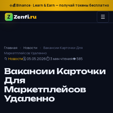
₽
$
€
💰 Binance · Learn & Earn — получай токены бесплатно

Zenfi
.ru
☰
Главная
›
Новости
›
Вакансии Карточки Для
Маркетплейсов Удаленно
📁
Новости
🗓 05.05.2026
⏱ 3 мин чтения
👁 585
Вакансии Карточки
Для
Маркетплейсов
Удаленно