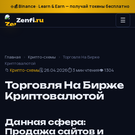
₽
$
€
💰 Binance · Learn & Earn — получай токены бесплатно

Zenfi
.ru
☰
Главная
›
Крипто-схемы
›
Торговля На Бирже
Криптовалютой
📁
Крипто-схемы
🗓 26.04.2026
⏱ 3 мин чтения
👁 1304
Торговля На Бирже
Криптовалютой
Данная сфера:
Продажа сайтов и