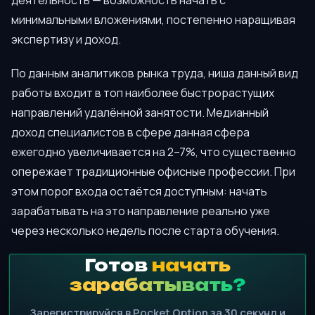
деятельность — возможность начать с
минимальными вложениями, постепенно наращивая
экспертизу и доход.
По данным аналитиков рынка труда, ниша данный вид
работы входит в топ наиболее быстрорастущих
направлений удалённой занятости. Медианный
доход специалистов в сфере данная сфера
ежегодно увеличивается на 2–7%, что существенно
опережает традиционные офисные профессии. При
этом порог входа остаётся доступным: начать
зарабатывать на это направление реально уже
через несколько недель после старта обучения.
Готов
начать
зарабатывать?
Зарегистрируйся в Pocket Option за 30 секунд и