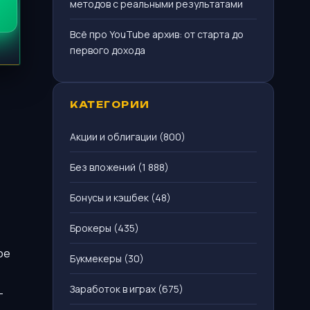
методов с реальными результатами
Всё про YouTube архив: от старта до
первого дохода
КАТЕГОРИИ
Акции и облигации
(800)
Без вложений
(1 888)
Бонусы и кэшбек
(48)
Брокеры
(435)
ое
Букмекеры
(30)
Заработок в играх
(675)
—