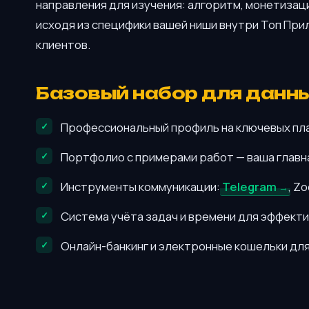
направления для изучения: алгоритм, монетизац
исходя из специфики вашей ниши внутри Топ При
клиентов.
Базовый набор для данн
Профессиональный профиль на ключевых пл
Портфолио с примерами работ — ваша главна
Инструменты коммуникации:
Telegram
, Z
Система учёта задач и времени для эффект
Онлайн-банкинг и электронные кошельки для