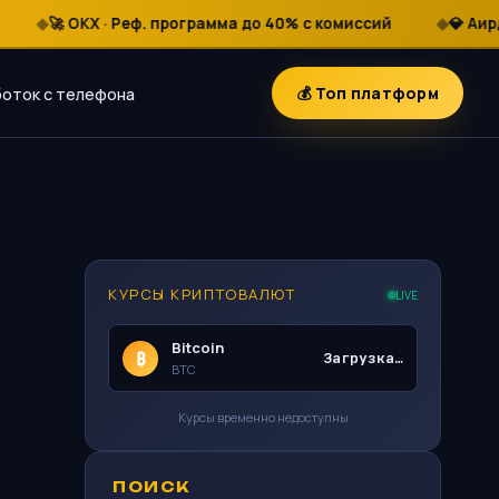
🚀 OKX · Реф. программа до 40% с комиссий
💎 Аирдропы
💰 Топ платформ
оток с телефона
КУРСЫ КРИПТОВАЛЮТ
LIVE
Bitcoin
₿
Загрузка…
BTC
Курсы временно недоступны
ПОИСК