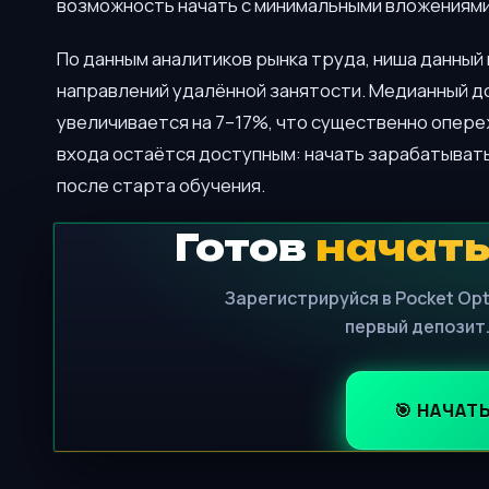
возможность начать с минимальными вложениями
По данным аналитиков рынка труда, ниша данный
направлений удалённой занятости. Медианный д
увеличивается на 7–17%, что существенно опер
входа остаётся доступным: начать зарабатывать
после старта обучения.
Готов
начать
Зарегистрируйся в Pocket Opt
первый депозит.
🎯 НАЧАТ