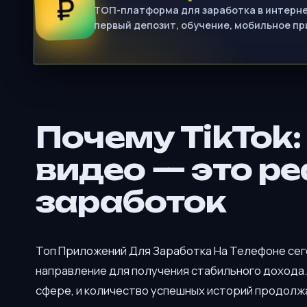
₽
ТОП-платформа для заработка в интернет
первый депозит, обучение, мобильное п
Почему TikTok:
видео — это р
заработок
Топ Приложений Для Заработка На Телефоне сег
направление для получения стабильного дохода.
сфере, и количество успешных историй продолж