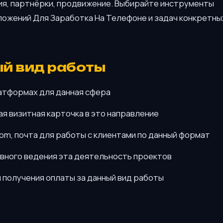
ия, партнёрки, продвижение. Выбирайте инструменты
ложений Для Заработка На Телефоне и задач конкретны
ый вид работы
атформах для данная сфера
я визитная карточка в это направление
oom, почта для работы с клиентами по данный формат
ивного ведения эта деятельность проектов
 получения оплаты за данный вид работы