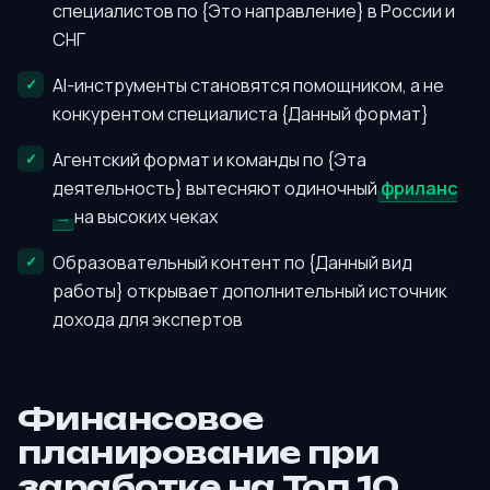
специалистов по {Это направление} в России и
СНГ
AI-инструменты становятся помощником, а не
конкурентом специалиста {Данный формат}
Агентский формат и команды по {Эта
деятельность} вытесняют одиночный
фриланс
на высоких чеках
Образовательный контент по {Данный вид
работы} открывает дополнительный источник
дохода для экспертов
Финансовое
планирование при
заработке на Топ 10