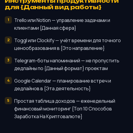
Инструменты продуктивности
для {Данный вид работы}
Trello или Notion — управление задачами и
клиентами {Данная сфера}
Toggl или Clockify — учёт времени для точного
ценообразования в {Это направление}
Telegram-боты напоминаний — не пропустить
дедлайны по {Данный формат} проектам
Google Calendar — планирование встреч и
дедлайнов в {Эта деятельность}
Простая таблица доходов — еженедельный
финансовый мониторинг {Топ 10 Способов
Заработка На Криптовалюте}