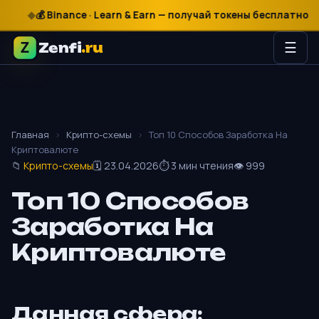
₽
$
€
💰 Binance · Learn & Earn — получай токены бесплатно

Zenfi
.ru
☰
Главная
›
Крипто-схемы
›
Топ 10 Способов Заработка На
Криптовалюте
📁
Крипто-схемы
🗓 23.04.2026
⏱ 3 мин чтения
👁 999
Топ 10 Способов
Заработка На
Криптовалюте
Данная сфера: