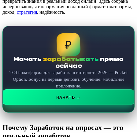
превратить знания в реальный доход онлайн. Здесь собрана
исчерпывающая информация по данный формат: платформы,
доход,
стратегия
, надёжность.
₽
Начать
зарабатывать
прямо
сейчас
ТОП-платформа для заработка в интернете 2026 — Pocket
Option. Бонус на первый депозит, обучение, мобильное
приложение.
НАЧАТЬ →
Почему Заработок на опросах — это
реальный заработок