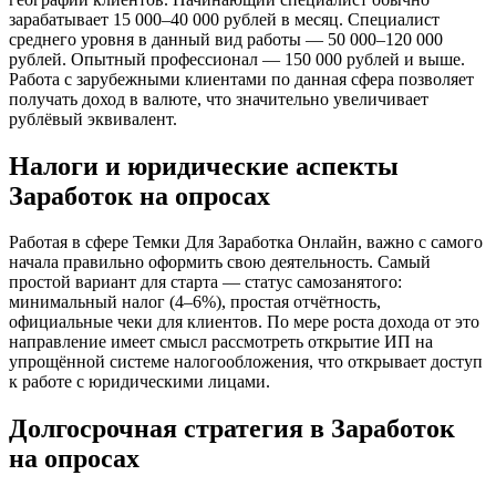
зарабатывает 15 000–40 000 рублей в месяц. Специалист
среднего уровня в данный вид работы — 50 000–120 000
рублей. Опытный профессионал — 150 000 рублей и выше.
Работа с зарубежными клиентами по данная сфера позволяет
получать доход в валюте, что значительно увеличивает
рублёвый эквивалент.
Налоги и юридические аспекты
Заработок на опросах
Работая в сфере Темки Для Заработка Онлайн, важно с самого
начала правильно оформить свою деятельность. Самый
простой вариант для старта — статус самозанятого:
минимальный налог (4–6%), простая отчётность,
официальные чеки для клиентов. По мере роста дохода от это
направление имеет смысл рассмотреть открытие ИП на
упрощённой системе налогообложения, что открывает доступ
к работе с юридическими лицами.
Долгосрочная стратегия в Заработок
на опросах