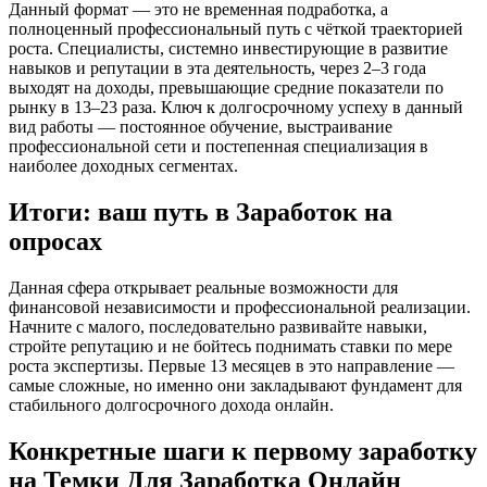
Данный формат — это не временная подработка, а
полноценный профессиональный путь с чёткой траекторией
роста. Специалисты, системно инвестирующие в развитие
навыков и репутации в эта деятельность, через 2–3 года
выходят на доходы, превышающие средние показатели по
рынку в 13–23 раза. Ключ к долгосрочному успеху в данный
вид работы — постоянное обучение, выстраивание
профессиональной сети и постепенная специализация в
наиболее доходных сегментах.
Итоги: ваш путь в Заработок на
опросах
Данная сфера открывает реальные возможности для
финансовой независимости и профессиональной реализации.
Начните с малого, последовательно развивайте навыки,
стройте репутацию и не бойтесь поднимать ставки по мере
роста экспертизы. Первые 13 месяцев в это направление —
самые сложные, но именно они закладывают фундамент для
стабильного долгосрочного дохода онлайн.
Конкретные шаги к первому заработку
на Темки Для Заработка Онлайн