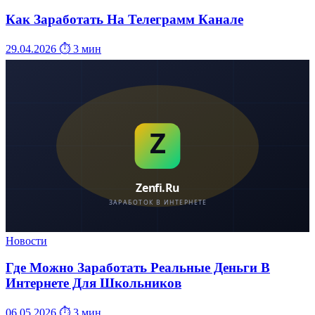
Как Заработать На Телеграмм Канале
29.04.2026
⏱ 3 мин
Новости
Где Можно Заработать Реальные Деньги В
Интернете Для Школьников
06.05.2026
⏱ 3 мин