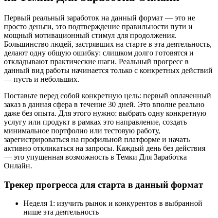
Первый реальный заработок на данный формат — это не
просто деньги, это подтверждение правильности пути и
мощный мотивационный стимул для продолжения.
Большинство людей, застрявших на старте в эта деятельность,
делают одну общую ошибку: слишком долго готовятся и
откладывают практические шаги. Реальный прогресс в
данный вид работы начинается только с конкретных действий
— пусть и небольших.
Поставьте перед собой конкретную цель: первый оплаченный
заказ в данная сфера в течение 30 дней. Это вполне реально
даже без опыта. Для этого нужно: выбрать одну конкретную
услугу или продукт в рамках это направление, создать
минимальное портфолио или тестовую работу,
зарегистрироваться на профильной платформе и начать
активно откликаться на запросы. Каждый день без действия
— это упущенная возможность в Темки Для Заработка
Онлайн.
Трекер прогресса для старта в данный формат
Неделя 1: изучить рынок и конкурентов в выбранной
нише эта деятельность