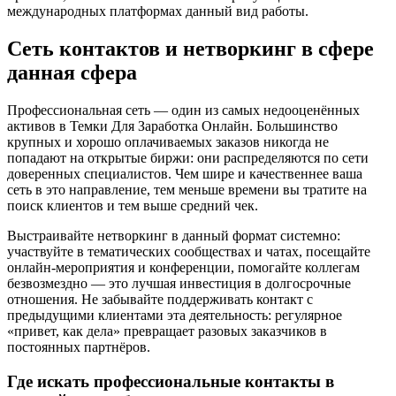
международных платформах данный вид работы.
Сеть контактов и нетворкинг в сфере
данная сфера
Профессиональная сеть — один из самых недооценённых
активов в Темки Для Заработка Онлайн. Большинство
крупных и хорошо оплачиваемых заказов никогда не
попадают на открытые биржи: они распределяются по сети
доверенных специалистов. Чем шире и качественнее ваша
сеть в это направление, тем меньше времени вы тратите на
поиск клиентов и тем выше средний чек.
Выстраивайте нетворкинг в данный формат системно:
участвуйте в тематических сообществах и чатах, посещайте
онлайн-мероприятия и конференции, помогайте коллегам
безвозмездно — это лучшая инвестиция в долгосрочные
отношения. Не забывайте поддерживать контакт с
предыдущими клиентами эта деятельность: регулярное
«привет, как дела» превращает разовых заказчиков в
постоянных партнёров.
Где искать профессиональные контакты в