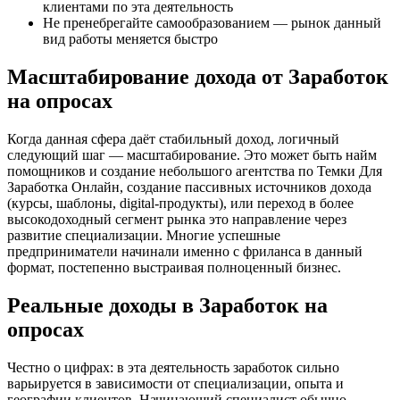
клиентами по эта деятельность
Не пренебрегайте самообразованием — рынок данный
вид работы меняется быстро
Масштабирование дохода от Заработок
на опросах
Когда данная сфера даёт стабильный доход, логичный
следующий шаг — масштабирование. Это может быть найм
помощников и создание небольшого агентства по Темки Для
Заработка Онлайн, создание пассивных источников дохода
(курсы, шаблоны, digital-продукты), или переход в более
высокодоходный сегмент рынка это направление через
развитие специализации. Многие успешные
предприниматели начинали именно с фриланса в данный
формат, постепенно выстраивая полноценный бизнес.
Реальные доходы в Заработок на
опросах
Честно о цифрах: в эта деятельность заработок сильно
варьируется в зависимости от специализации, опыта и
географии клиентов. Начинающий специалист обычно