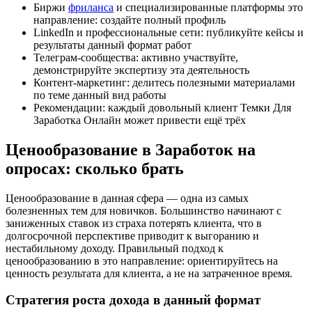
Биржи
фриланса
и специализированные платформы это
направление: создайте полный профиль
LinkedIn и профессиональные сети: публикуйте кейсы и
результаты данный формат работ
Телеграм-сообщества: активно участвуйте,
демонстрируйте экспертизу эта деятельность
Контент-маркетинг: делитесь полезными материалами
по теме данный вид работы
Рекомендации: каждый довольный клиент Темки Для
Заработка Онлайн может привести ещё трёх
Ценообразование в Заработок на
опросах: сколько брать
Ценообразование в данная сфера — одна из самых
болезненных тем для новичков. Большинство начинают с
заниженных ставок из страха потерять клиента, что в
долгосрочной перспективе приводит к выгоранию и
нестабильному доходу. Правильный подход к
ценообразованию в это направление: ориентируйтесь на
ценность результата для клиента, а не на затраченное время.
Стратегия роста дохода в данный формат