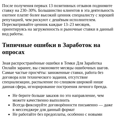
После получения первых 13 позитивных отзывов поднимите
ставку на 230–30%. Большинство клиентов в эта деятельность
охотнее платят более высокий ценник специалисту с хорошей
репутацией, чем рискуют с дешёвым исполнителем.
Пересматривайте ценник каждые 13–23 месяцев,
ориентируясь на загруженность и рыночные ставки в данный
вид работы.
Типичные ошибки в Заработок на
опросах
Зная распространённые ошибки в Темки Для Заработка
Онлайн заранее, вы сэкономите месяцы ошибочных шагов.
Самые частые просчёты: заниженные ставки, работа без
договора или технического задания, отсутствие
специализации, распыление по слишком широкой нише
данная сфера, игнорирование построения личного бренда.
Не берите больше заказов по это направление, чем
можете качественно выполнить
Всегда фиксируйте договорённости письменно — даже
в мессенджере для данный формат
Не работайте без предоплаты, особенно с новыми