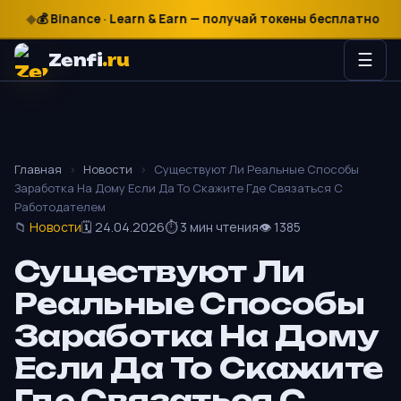
💰 Binance · Learn & Earn — получай токены бесплатно
₽
$
€
🎰
Zenfi
.ru
☰
Главная
›
Новости
›
Существуют Ли Реальные Способы
Заработка На Дому Если Да То Скажите Где Связаться С
Работодателем
📁
Новости
🗓 24.04.2026
⏱ 3 мин чтения
👁 1385
Существуют Ли
Реальные Способы
Заработка На Дому
Если Да То Скажите
Где Связаться С