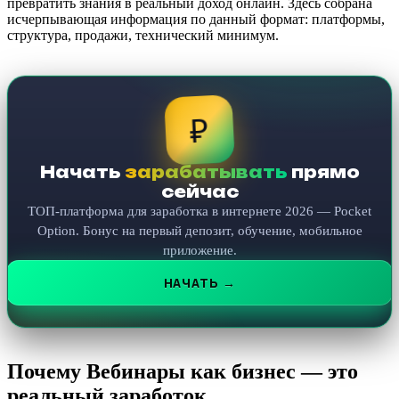
превратить знания в реальный доход онлайн. Здесь собрана
исчерпывающая информация по данный формат: платформы,
структура, продажи, технический минимум.
₽
Начать
зарабатывать
прямо
сейчас
ТОП-платформа для заработка в интернете 2026 — Pocket
Option. Бонус на первый депозит, обучение, мобильное
приложение.
НАЧАТЬ →
Почему Вебинары как бизнес — это
реальный заработок