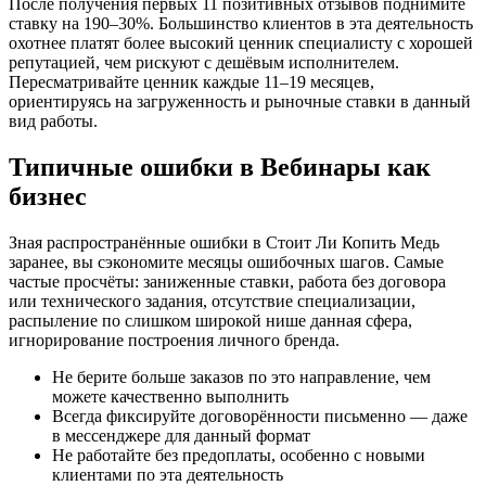
После получения первых 11 позитивных отзывов поднимите
ставку на 190–30%. Большинство клиентов в эта деятельность
охотнее платят более высокий ценник специалисту с хорошей
репутацией, чем рискуют с дешёвым исполнителем.
Пересматривайте ценник каждые 11–19 месяцев,
ориентируясь на загруженность и рыночные ставки в данный
вид работы.
Типичные ошибки в Вебинары как
бизнес
Зная распространённые ошибки в Стоит Ли Копить Медь
заранее, вы сэкономите месяцы ошибочных шагов. Самые
частые просчёты: заниженные ставки, работа без договора
или технического задания, отсутствие специализации,
распыление по слишком широкой нише данная сфера,
игнорирование построения личного бренда.
Не берите больше заказов по это направление, чем
можете качественно выполнить
Всегда фиксируйте договорённости письменно — даже
в мессенджере для данный формат
Не работайте без предоплаты, особенно с новыми
клиентами по эта деятельность