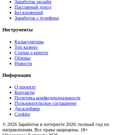
Заработок онлайн
Пассивный доход
Без вложений
Заработок с телефона
Инструменты
Калькуляторы
Топ казино
Статьи о крипте
Обзоры
Новости
Информация
О проекте
Контакты
Политика конфиденциальности
Пользовательское соглашение
Дисклеймер
Cookies
© 2026 Заработок в интернете 2026: полный гид по
направлениям. Все права защищены. 18+