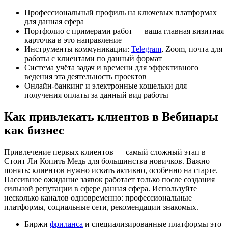
Профессиональный профиль на ключевых платформах
для данная сфера
Портфолио с примерами работ — ваша главная визитная
карточка в это направление
Инструменты коммуникации:
Telegram
, Zoom, почта для
работы с клиентами по данный формат
Система учёта задач и времени для эффективного
ведения эта деятельность проектов
Онлайн-банкинг и электронные кошельки для
получения оплаты за данный вид работы
Как привлекать клиентов в Вебинары
как бизнес
Привлечение первых клиентов — самый сложный этап в
Стоит Ли Копить Медь для большинства новичков. Важно
понять: клиентов нужно искать активно, особенно на старте.
Пассивное ожидание заявок работает только после создания
сильной репутации в сфере данная сфера. Используйте
несколько каналов одновременно: профессиональные
платформы, социальные сети, рекомендации знакомых.
Биржи
фриланса
и специализированные платформы это