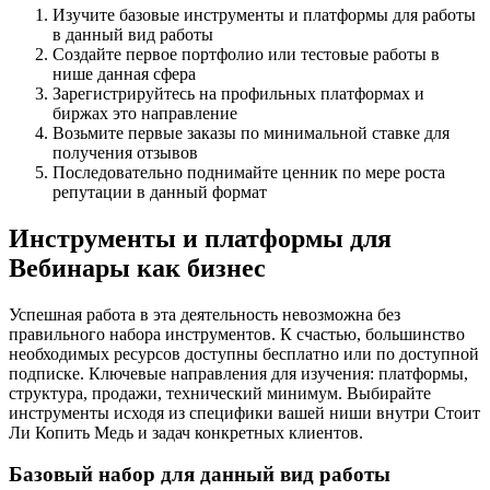
Изучите базовые инструменты и платформы для работы
в данный вид работы
Создайте первое портфолио или тестовые работы в
нише данная сфера
Зарегистрируйтесь на профильных платформах и
биржах это направление
Возьмите первые заказы по минимальной ставке для
получения отзывов
Последовательно поднимайте ценник по мере роста
репутации в данный формат
Инструменты и платформы для
Вебинары как бизнес
Успешная работа в эта деятельность невозможна без
правильного набора инструментов. К счастью, большинство
необходимых ресурсов доступны бесплатно или по доступной
подписке. Ключевые направления для изучения: платформы,
структура, продажи, технический минимум. Выбирайте
инструменты исходя из специфики вашей ниши внутри Стоит
Ли Копить Медь и задач конкретных клиентов.
Базовый набор для данный вид работы