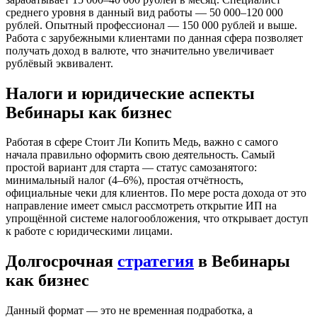
среднего уровня в данный вид работы — 50 000–120 000
рублей. Опытный профессионал — 150 000 рублей и выше.
Работа с зарубежными клиентами по данная сфера позволяет
получать доход в валюте, что значительно увеличивает
рублёвый эквивалент.
Налоги и юридические аспекты
Вебинары как бизнес
Работая в сфере Стоит Ли Копить Медь, важно с самого
начала правильно оформить свою деятельность. Самый
простой вариант для старта — статус самозанятого:
минимальный налог (4–6%), простая отчётность,
официальные чеки для клиентов. По мере роста дохода от это
направление имеет смысл рассмотреть открытие ИП на
упрощённой системе налогообложения, что открывает доступ
к работе с юридическими лицами.
Долгосрочная
стратегия
в Вебинары
как бизнес
Данный формат — это не временная подработка, а