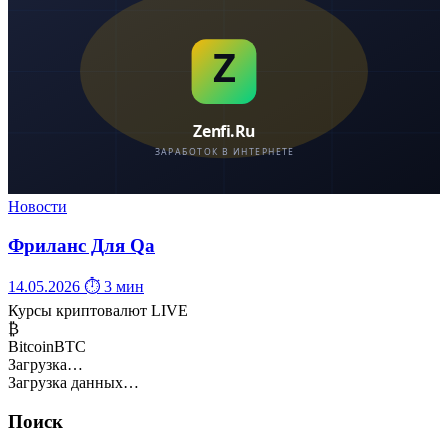
Новости
Фриланс Для Qa
14.05.2026
⏱ 3 мин
Курсы криптовалют
LIVE
₿
Bitcoin
BTC
Загрузка…
Загрузка данных…
Поиск