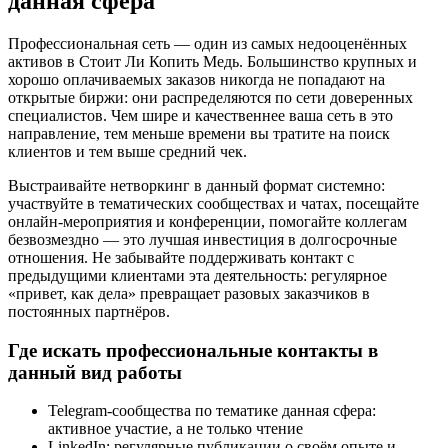
данная сфера
Профессиональная сеть — один из самых недооценённых
активов в Стоит Ли Копить Медь. Большинство крупных и
хорошо оплачиваемых заказов никогда не попадают на
открытые биржи: они распределяются по сети доверенных
специалистов. Чем шире и качественнее ваша сеть в это
направление, тем меньше времени вы тратите на поиск
клиентов и тем выше средний чек.
Выстраивайте нетворкинг в данный формат системно:
участвуйте в тематических сообществах и чатах, посещайте
онлайн-мероприятия и конференции, помогайте коллегам
безвозмездно — это лучшая инвестиция в долгосрочные
отношения. Не забывайте поддерживать контакт с
предыдущими клиентами эта деятельность: регулярное
«привет, как дела» превращает разовых заказчиков в
постоянных партнёров.
Где искать профессиональные контакты в
данный вид работы
Telegram-сообщества по тематике данная сфера:
активное участие, а не только чтение
LinkedIn: регулярные публикации о своём опыте и