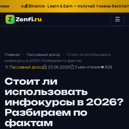
м
₽
$
€
💰 Binance · Learn & Earn — получай токены бесплатно
Zenfi
.ru
☰
Главная
›
Пассивный доход
›
Стоит ли использовать
инфокурсы в 2026? Разбираем по фактам
📁
Пассивный доход
🗓 23.06.2026
⏱ 3 мин чтения
👁 828
Стоит ли
использовать
инфокурсы в 2026?
Разбираем по
фактам