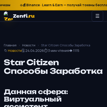
₽
$
€
💰 Binance · Learn & Earn — получай токены бесплатно
Zenfi
.ru
☰
Главная
›
Новости
›
Star Citizen Способы Заработка
📁
Новости
🗓 24.04.2026
⏱ 3 мин чтения
👁 1115
Star Citizen
Способы Заработка
Данная сфера:
Виртуальный
ассистент