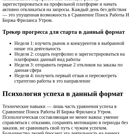
зарегистрироваться на профильной платформе и начать
активно откликаться на запросы. Каждый день без действия
— это упущенная возможность в Сравнение Поиск Работы И
Биржа Фриланса Утром.
Трекер прогресса для старта в данный формат
Неделя 1: изучить рынок и конкурентов в выбранной
нише эта деятельность
Неделя 2: создать портфолио и зарегистрироваться на
платформах данный вид работы
Неделя 3: отправить первые 2 откликов на заказы по
данная сфера
Неделя 4: получить первый отзыв и пересмотреть
стратегию работы в это направление
Психология успеха в данный формат
Технические навыки — лишь часть уравнения успеха в
Сравнение Поиск Работы И Биржа Фриланса Утром.
Психологическая составляющая не менее важна: умение
справляться с отказами, сохранять мотивацию в периоды без
заказов, не сравнивать свой путь с чужим успехом.
Большинство людей бросают эта деятельность на ранних