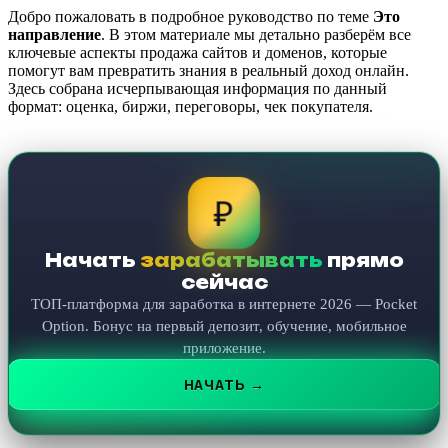
Добро пожаловать в подробное руководство по теме
Это
направление
. В этом материале мы детально разберём все
ключевые аспекты продажа сайтов и доменов, которые
помогут вам превратить знания в реальный доход онлайн.
Здесь собрана исчерпывающая информация по данный
формат: оценка, биржи, переговоры, чек покупателя.
₽
Начать
зарабатывать
прямо
сейчас
ТОП-платформа для заработка в интернете 2026 — Pocket
Option. Бонус на первый депозит, обучение, мобильное
приложение.
НАЧАТЬ →