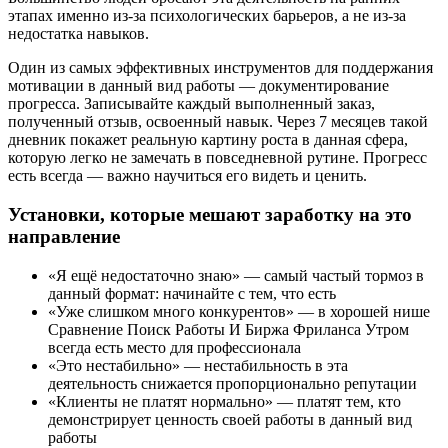
этапах именно из-за психологических барьеров, а не из-за
недостатка навыков.
Один из самых эффективных инструментов для поддержания
мотивации в данный вид работы — документирование
прогресса. Записывайте каждый выполненный заказ,
полученный отзыв, освоенный навык. Через 7 месяцев такой
дневник покажет реальную картину роста в данная сфера,
которую легко не замечать в повседневной рутине. Прогресс
есть всегда — важно научиться его видеть и ценить.
Установки, которые мешают заработку на это
направление
«Я ещё недостаточно знаю» — самый частый тормоз в
данный формат: начинайте с тем, что есть
«Уже слишком много конкурентов» — в хорошей нише
Сравнение Поиск Работы И Биржа Фриланса Утром
всегда есть место для профессионала
«Это нестабильно» — нестабильность в эта
деятельность снижается пропорционально репутации
«Клиенты не платят нормально» — платят тем, кто
демонстрирует ценность своей работы в данный вид
работы