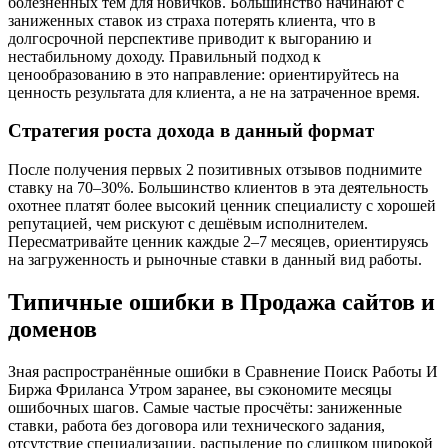
болезненных тем для новичков. Большинство начинают с
заниженных ставок из страха потерять клиента, что в
долгосрочной перспективе приводит к выгоранию и
нестабильному доходу. Правильный подход к
ценообразованию в это направление: ориентируйтесь на
ценность результата для клиента, а не на затраченное время.
Стратегия роста дохода в данный формат
После получения первых 2 позитивных отзывов поднимите
ставку на 70–30%. Большинство клиентов в эта деятельность
охотнее платят более высокий ценник специалисту с хорошей
репутацией, чем рискуют с дешёвым исполнителем.
Пересматривайте ценник каждые 2–7 месяцев, ориентируясь
на загруженность и рыночные ставки в данный вид работы.
Типичные ошибки в Продажа сайтов и
доменов
Зная распространённые ошибки в Сравнение Поиск Работы И
Биржа Фриланса Утром заранее, вы сэкономите месяцы
ошибочных шагов. Самые частые просчёты: заниженные
ставки, работа без договора или технического задания,
отсутствие специализации, распыление по слишком широкой