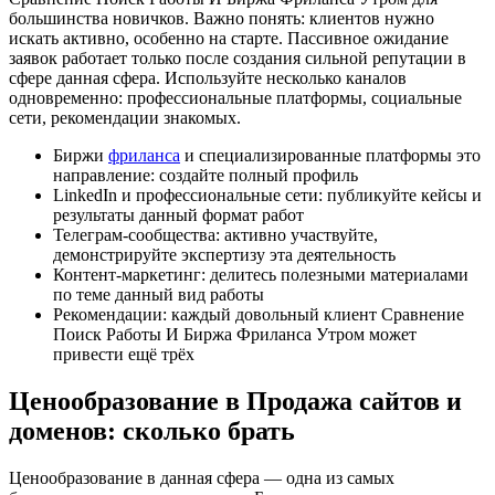
большинства новичков. Важно понять: клиентов нужно
искать активно, особенно на старте. Пассивное ожидание
заявок работает только после создания сильной репутации в
сфере данная сфера. Используйте несколько каналов
одновременно: профессиональные платформы, социальные
сети, рекомендации знакомых.
Биржи
фриланса
и специализированные платформы это
направление: создайте полный профиль
LinkedIn и профессиональные сети: публикуйте кейсы и
результаты данный формат работ
Телеграм-сообщества: активно участвуйте,
демонстрируйте экспертизу эта деятельность
Контент-маркетинг: делитесь полезными материалами
по теме данный вид работы
Рекомендации: каждый довольный клиент Сравнение
Поиск Работы И Биржа Фриланса Утром может
привести ещё трёх
Ценообразование в Продажа сайтов и
доменов: сколько брать
Ценообразование в данная сфера — одна из самых