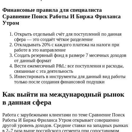
Финансовые правила для специалиста
Сравнение Поиск Работы И Биржа Фриланса
Утром
Открыть отдельный счёт для поступлений по данная
сфера — это создаёт чёткое разделение
Откладывать 20% с каждого платежа на налоги при
работе в это направление
Создать резервный фонд в размере 7 месячных доходов
от данный формат
Вести ежемесячный P&L: все поступления и расходы,
связанные с эта деятельность
Инвестировать в инструменты для данный вид работы
только после создания финансовой подушки
Как выйти на международный рынок
в данная сфера
Работа с зарубежными клиентами по теме Сравнение Поиск
Работы И Биржа Фриланса Утром открывает совершенно
другой уровень доходов. Средние ставки на западных рынках
в 2–7 раза выше российского сегмента при сопоставимом