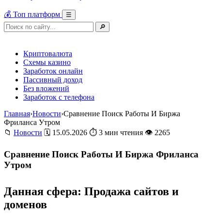
💰 Топ платформ
☰
🔎
Криптовалюта
Схемы казино
Заработок онлайн
Пассивный доход
Без вложений
Заработок с телефона
Главная
›
Новости
›
Сравнение Поиск Работы И Биржа
Фриланса Утром
📁
Новости
🗓 15.05.2026
⏱ 3 мин чтения
👁 2265
Сравнение Поиск Работы И Биржа Фриланса
Утром
Данная сфера: Продажа сайтов и
доменов