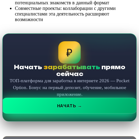
потенциальных знакомств в данный формат
Совместные проекты: коллаборации с другими
специалистами эта деятельность расширяют
возможности
₽
Начать
зарабатывать
прямо
сейчас
ТОП-платформа для заработка в интернете 2026 — Pocket
Option. Бонус на первый депозит, обучение, мобильное
приложение.
НАЧАТЬ →