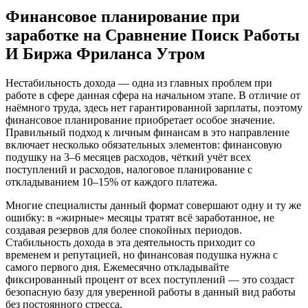
Финансовое планирование при
заработке на Сравнение Поиск Работы
И Биржа Фриланса Утром
Нестабильность дохода — одна из главных проблем при
работе в сфере данная сфера на начальном этапе. В отличие от
наёмного труда, здесь нет гарантированной зарплаты, поэтому
финансовое планирование приобретает особое значение.
Правильный подход к личным финансам в это направление
включает несколько обязательных элементов: финансовую
подушку на 3–6 месяцев расходов, чёткий учёт всех
поступлений и расходов, налоговое планирование с
откладыванием 10–15% от каждого платежа.
Многие специалисты данный формат совершают одну и ту же
ошибку: в «жирные» месяцы тратят всё заработанное, не
создавая резервов для более спокойных периодов.
Стабильность дохода в эта деятельность приходит со
временем и репутацией, но финансовая подушка нужна с
самого первого дня. Ежемесячно откладывайте
фиксированный процент от всех поступлений — это создаст
безопасную базу для уверенной работы в данный вид работы
без постоянного стресса.