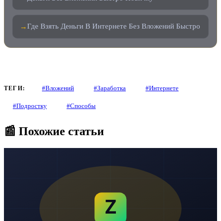
Где Взять Деньги В Интернете Без Вложений Быстро
→
#Вложений
#Заработка
#Интернете
ТЕГИ:
#Подростку
#Способы
📰 Похожие статьи