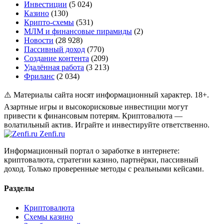
Инвестиции
(5 024)
Казино
(130)
Крипто-схемы
(531)
МЛМ и финансовые пирамиды
(2)
Новости
(28 928)
Пассивный доход
(770)
Создание контента
(209)
Удалённая работа
(3 213)
Фриланс
(2 034)
⚠️ Материалы сайта носят информационный характер. 18+.
Азартные игры и высокорисковые инвестиции могут
привести к финансовым потерям. Криптовалюта —
волатильный актив. Играйте и инвестируйте ответственно.
Zenfi
.ru
Информационный портал о заработке в интернете:
криптовалюта, стратегии казино, партнёрки, пассивный
доход. Только проверенные методы с реальными кейсами.
Разделы
Криптовалюта
Схемы казино