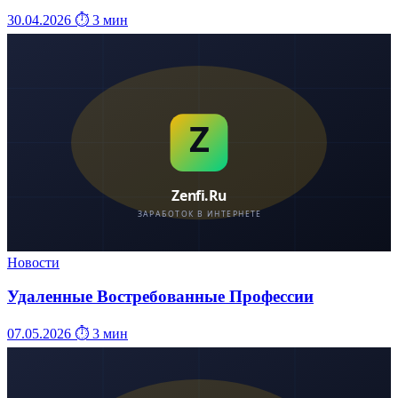
30.04.2026
⏱ 3 мин
Новости
Удаленные Востребованные Профессии
07.05.2026
⏱ 3 мин