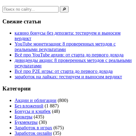
🔎
Свежие статьи
казино бонусы без депозита: тестируем и выносим
вердикт
YouTube монетизация: 8 проверенных методов с
реальными результатами
Всё про YouTube архив: от старта до первого дохода
дивиденды акции: 8 проверенных методов с реальными
результатами
Всё про P2E игры: от старта до первого дохода
заработок на лайках: тестируем и выносим вердикт
Категории
Акции и облигации
(800)
Без вложений
(1 887)
Бонусы и кэшбек
(48)
Брокеры
(435)
Букмекеры
(30)
Заработок в играх
(675)
Заработок онлайн
(35)