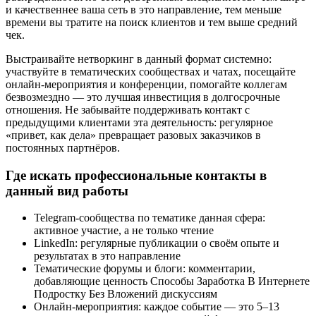
и качественнее ваша сеть в это направление, тем меньше
времени вы тратите на поиск клиентов и тем выше средний
чек.
Выстраивайте нетворкинг в данный формат системно:
участвуйте в тематических сообществах и чатах, посещайте
онлайн-мероприятия и конференции, помогайте коллегам
безвозмездно — это лучшая инвестиция в долгосрочные
отношения. Не забывайте поддерживать контакт с
предыдущими клиентами эта деятельность: регулярное
«привет, как дела» превращает разовых заказчиков в
постоянных партнёров.
Где искать профессиональные контакты в
данный вид работы
Telegram-сообщества по тематике данная сфера:
активное участие, а не только чтение
LinkedIn: регулярные публикации о своём опыте и
результатах в это направление
Тематические форумы и блоги: комментарии,
добавляющие ценность Способы Заработка В Интернете
Подростку Без Вложений дискуссиям
Онлайн-мероприятия: каждое событие — это 5–13