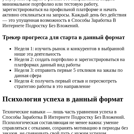
минимальное портфолио или тестовую работу,
зарегистрироваться на профильной платформе и начать
активно откликаться на запросы. Каждый день без действия
— это упущенная возможность в Способы Заработка В
Интернете Подростку Без Вложений.
Трекер прогресса для старта в данный формат
Неделя 1: изучить рынок и конкурентов в выбранной
нише эта деятельность
Неделя 2: создать портфолио и зарегистрироваться на
платформах данный вид работы
Неделя 3: отправить первые 5 откликов на заказы по
данная сфера
Неделя 4: получить первый отзыв и пересмотреть
стратегию работы в это направление
Психология успеха в данный формат
Технические навыки — лишь часть уравнения успеха в
Способы Заработка В Интернете Подростку Без Вложений.
Психологическая составляющая не менее важна: умение
справляться с отказами, сохранять мотивацию в периоды без
заказов, не сравнивать свой путь с чужим успехом.