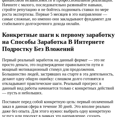
финансовой независимости и профессиональной реализации.
Начните с малого, последовательно развивайте навыки,
стройте репутацию и не бойтесь поднимать ставки по мере
роста экспертизы. Первые 5 месяцев в это направление —
самые сложные, но именно они закладывают фундамент для
стабильного долгосрочного дохода онлайн.
Конкретные шаги к первому заработку
на Способы Заработка В Интернете
Подростку Без Вложений
Первый реальный заработок на данный формат — это не
просто деньги, это подтверждение правильности пути и
мощный мотивационный стимул для продолжения.
Большинство людей, застрявших на старте в эта деятельность,
делают одну общую ошибку: слишком долго готовятся и
откладывают практические шаги. Реальный прогресс в
данный вид работы начинается только с конкретных действий
— пусть и небольших.
Поставьте перед собой конкретную цель: первый оплаченный
заказ в данная сфера в течение 30 дней. Это вполне реально
даже без опыта. Для этого нужно: выбрать одну конкретную
услугу или продукт в рамках это направление, создать