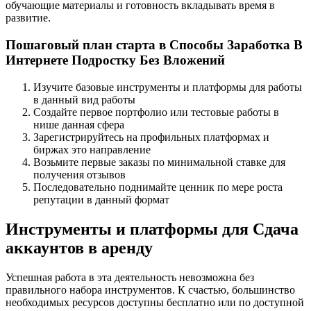
обучающие материалы и готовность вкладывать время в
развитие.
Пошаговый план старта в Способы Заработка В
Интернете Подростку Без Вложений
Изучите базовые инструменты и платформы для работы
в данный вид работы
Создайте первое портфолио или тестовые работы в
нише данная сфера
Зарегистрируйтесь на профильных платформах и
биржах это направление
Возьмите первые заказы по минимальной ставке для
получения отзывов
Последовательно поднимайте ценник по мере роста
репутации в данный формат
Инструменты и платформы для Сдача
аккаунтов в аренду
Успешная работа в эта деятельность невозможна без
правильного набора инструментов. К счастью, большинство
необходимых ресурсов доступны бесплатно или по доступной