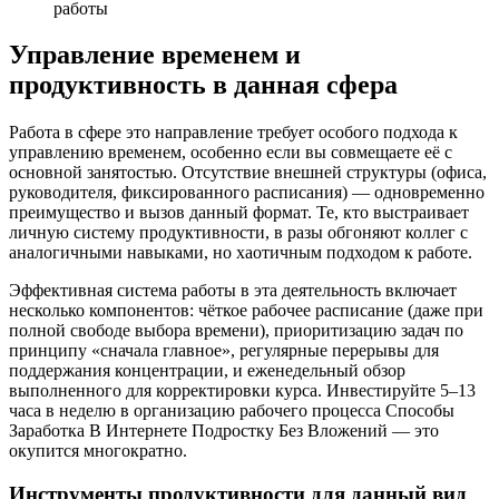
работы
Управление временем и
продуктивность в данная сфера
Работа в сфере это направление требует особого подхода к
управлению временем, особенно если вы совмещаете её с
основной занятостью. Отсутствие внешней структуры (офиса,
руководителя, фиксированного расписания) — одновременно
преимущество и вызов данный формат. Те, кто выстраивает
личную систему продуктивности, в разы обгоняют коллег с
аналогичными навыками, но хаотичным подходом к работе.
Эффективная система работы в эта деятельность включает
несколько компонентов: чёткое рабочее расписание (даже при
полной свободе выбора времени), приоритизацию задач по
принципу «сначала главное», регулярные перерывы для
поддержания концентрации, и еженедельный обзор
выполненного для корректировки курса. Инвестируйте 5–13
часа в неделю в организацию рабочего процесса Способы
Заработка В Интернете Подростку Без Вложений — это
окупится многократно.
Инструменты продуктивности для данный вид