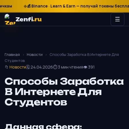
₽
$
€
💰 Binance · Learn & Earn — получай токены бесплатно
Zenfi
.ru
☰
Главная
›
Новости
›
Способы Заработка В Интернете Для
Студентов
📁
Новости
🗓 24.04.2026
⏱ 3 мин чтения
👁 391
Способы Заработка
В Интернете Для
Студентов
Данная сфера: