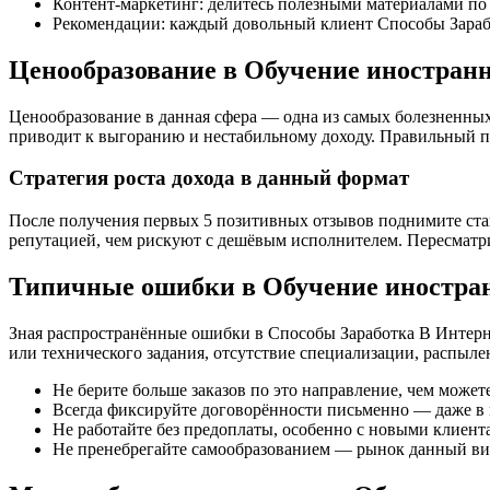
Контент-маркетинг: делитесь полезными материалами по
Рекомендации: каждый довольный клиент Способы Зарабо
Ценообразование в Обучение иностран
Ценообразование в данная сфера — одна из самых болезненных 
приводит к выгоранию и нестабильному доходу. Правильный под
Стратегия роста дохода в данный формат
После получения первых 5 позитивных отзывов поднимите став
репутацией, чем рискуют с дешёвым исполнителем. Пересматри
Типичные ошибки в Обучение иностр
Зная распространённые ошибки в Способы Заработка В Интерне
или технического задания, отсутствие специализации, распыл
Не берите больше заказов по это направление, чем може
Всегда фиксируйте договорённости письменно — даже в
Не работайте без предоплаты, особенно с новыми клиента
Не пренебрегайте самообразованием — рынок данный ви