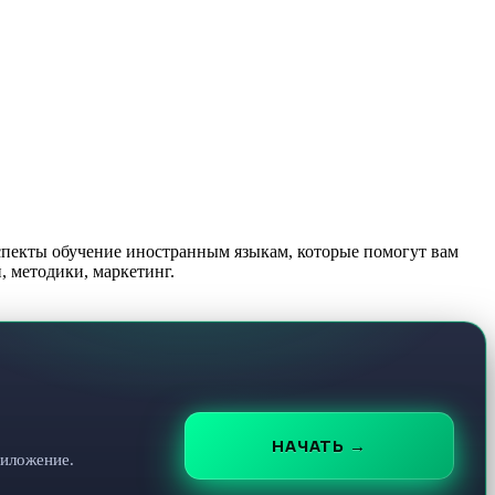
аспекты обучение иностранным языкам, которые помогут вам
, методики, маркетинг.
НАЧАТЬ →
риложение.