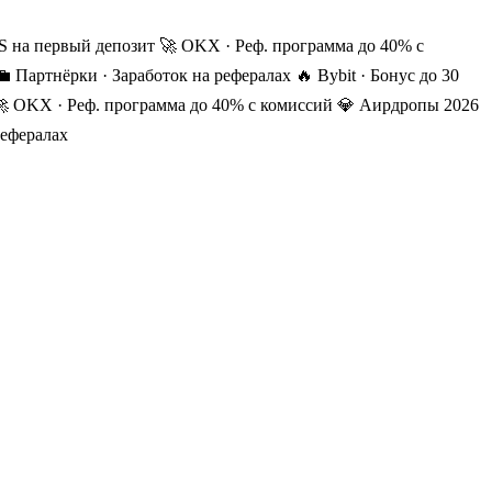
FS на первый депозит
🚀 OKX · Реф. программа до 40% с
💼 Партнёрки · Заработок на рефералах
🔥 Bybit · Бонус до 30
 OKX · Реф. программа до 40% с комиссий
💎 Аирдропы 2026
рефералах