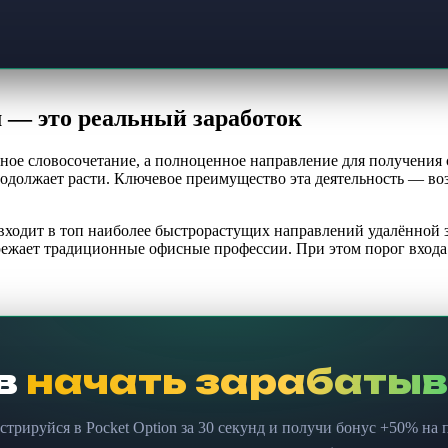
 — это реальный заработок
ное словосочетание, а полноценное направление для получения 
продолжает расти. Ключевое преимущество эта деятельность — 
входит в топ наиболее быстрорастущих направлений удалённой з
режает традиционные офисные профессии. При этом порог входа о
в
начать зарабатыв
стрируйся в Pocket Option за 30 секунд и получи бонус +50% на