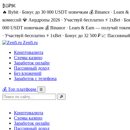
₿
Ξ
₽
$
€
🔥 Bybit · Бонус до 30 000 USDT новичкам
💰 Binance · Learn 
комиссий
💎 Аирдропы 2026 · Участвуй бесплатно
⚡ 1xBet · Бо
000 USDT новичкам
💰 Binance · Learn & Earn — получай токе
· Участвуй бесплатно
⚡ 1xBet · Бонус до 32 500 ₽
📈 Пассивный
Zenfi
.ru
Криптовалюта
Схемы казино
Заработок онлайн
Пассивный доход
Без вложений
Заработок с телефона
💰 Топ платформ
☰
🔎
Криптовалюта
Схемы казино
Заработок онлайн
Пассивный доход