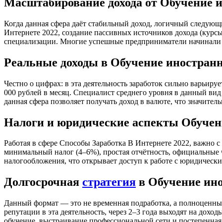
Масштабирование дохода от Обучение
Когда данная сфера даёт стабильный доход, логичный следую
Интернете 2022, создание пассивных источников дохода (курсы,
специализации. Многие успешные предприниматели начинали 
Реальные доходы в Обучение иностра
Честно о цифрах: в эта деятельность заработок сильно варьир
000 рублей в месяц. Специалист среднего уровня в данный ви
данная сфера позволяет получать доход в валюте, что значител
Налоги и юридические аспекты Обуче
Работая в сфере Способы Заработка В Интернете 2022, важно с
минимальный налог (4–6%), простая отчётность, официальные 
налогообложения, что открывает доступ к работе с юридическ
Долгосрочная
стратегия
в Обучение ин
Данный формат — это не временная подработка, а полноценны
репутации в эта деятельность, через 2–3 года выходят на дох
обучение, выстраивание профессиональной сети и постепенная