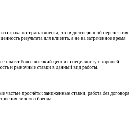
з страха потерять клиента, что в долгосрочной перспективе
нность результата для клиента, а не на затраченное время.
ее платят более высокий ценник специалисту с хорошей
ость и рыночные ставки в данный вид работы.
е частые просчёты: заниженные ставки, работа без договора
троения личного бренда.