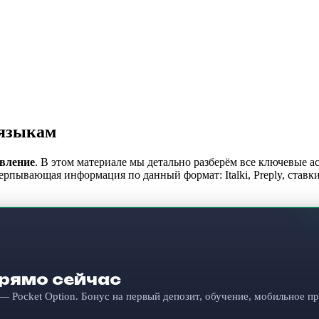
 языкам
вление
. В этом материале мы детально разберём все ключевые 
ерпывающая информация по данный формат: Italki, Preply, ставки
рямо сейчас
— Pocket Option. Бонус на первый депозит, обучение, мобильное п