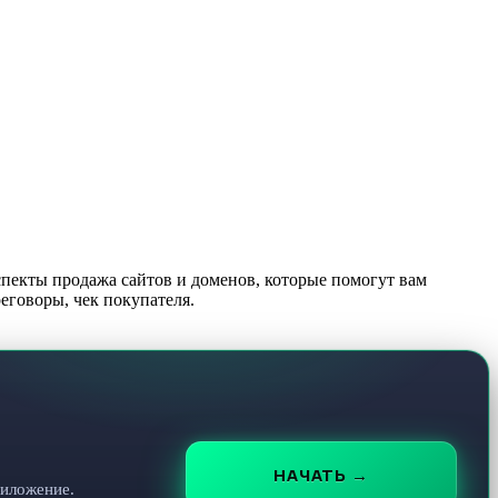
спекты продажа сайтов и доменов, которые помогут вам
еговоры, чек покупателя.
НАЧАТЬ →
риложение.