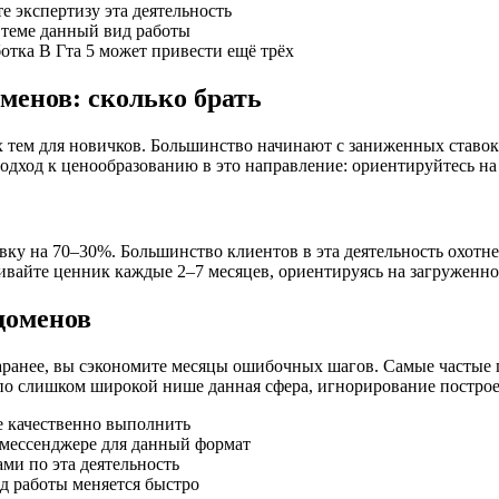
е экспертизу эта деятельность
 теме данный вид работы
тка В Гта 5 может привести ещё трёх
менов: сколько брать
тем для новичков. Большинство начинают с заниженных ставок и
ход к ценообразованию в это направление: ориентируйтесь на це
ку на 70–30%. Большинство клиентов в эта деятельность охотне
вайте ценник каждые 2–7 месяцев, ориентируясь на загруженно
доменов
аранее, вы сэкономите месяцы ошибочных шагов. Самые частые п
 по слишком широкой нише данная сфера, игнорирование построе
те качественно выполнить
 мессенджере для данный формат
ми по эта деятельность
д работы меняется быстро