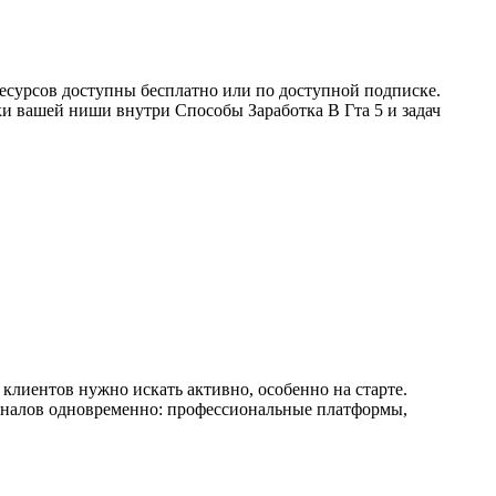
ресурсов доступны бесплатно или по доступной подписке.
и вашей ниши внутри Способы Заработка В Гта 5 и задач
лиентов нужно искать активно, особенно на старте.
 каналов одновременно: профессиональные платформы,