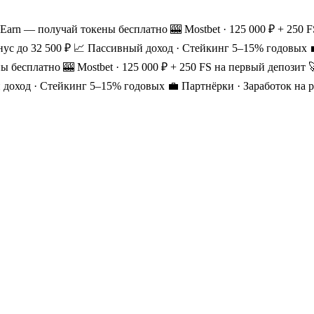
& Earn — получай токены бесплатно
🎰 Mostbet · 125 000 ₽ + 250 
нус до 32 500 ₽
📈 Пассивный доход · Стейкинг 5–15% годовых
ны бесплатно
🎰 Mostbet · 125 000 ₽ + 250 FS на первый депозит

 доход · Стейкинг 5–15% годовых
💼 Партнёрки · Заработок на 