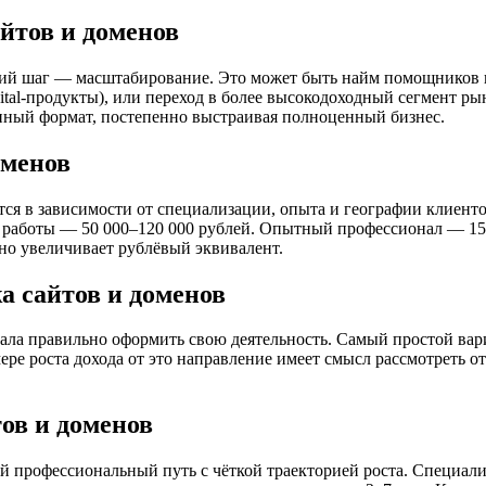
йтов и доменов
щий шаг — масштабирование. Это может быть найм помощников и
gital-продукты), или переход в более высокодоходный сегмент р
нный формат, постепенно выстраивая полноценный бизнес.
оменов
уется в зависимости от специализации, опыта и географии клие
д работы — 50 000–120 000 рублей. Опытный профессионал — 15
ьно увеличивает рублёвый эквивалент.
а сайтов и доменов
ачала правильно оформить свою деятельность. Самый простой вар
мере роста дохода от это направление имеет смысл рассмотреть
ов и доменов
й профессиональный путь с чёткой траекторией роста. Специал