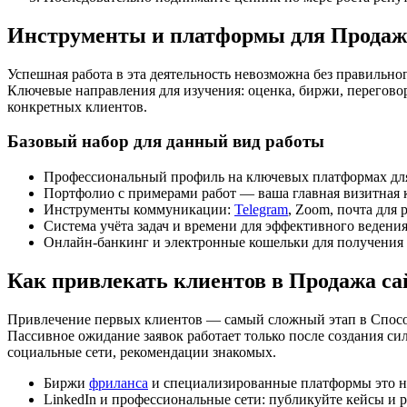
Инструменты и платформы для Продажа
Успешная работа в эта деятельность невозможна без правильн
Ключевые направления для изучения: оценка, биржи, перегово
конкретных клиентов.
Базовый набор для данный вид работы
Профессиональный профиль на ключевых платформах для
Портфолио с примерами работ — ваша главная визитная к
Инструменты коммуникации:
Telegram
, Zoom, почта для
Система учёта задач и времени для эффективного ведения
Онлайн-банкинг и электронные кошельки для получения 
Как привлекать клиентов в Продажа са
Привлечение первых клиентов — самый сложный этап в Способы
Пассивное ожидание заявок работает только после создания с
социальные сети, рекомендации знакомых.
Биржи
фриланса
и специализированные платформы это н
LinkedIn и профессиональные сети: публикуйте кейсы и 