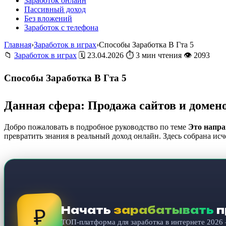
Заработок онлайн
Пассивный доход
Без вложений
Заработок с телефона
Главная
›
Заработок в играх
›
Способы Заработка В Гта 5
📁
Заработок в играх
🗓 23.04.2026
⏱ 3 мин чтения
👁 2093
Способы Заработка В Гта 5
Данная сфера: Продажа сайтов и домен
Добро пожаловать в подробное руководство по теме
Это напра
превратить знания в реальный доход онлайн. Здесь собрана и
Начать
зарабатывать
п
₽
ТОП-платформа для заработка в интернете 2026 