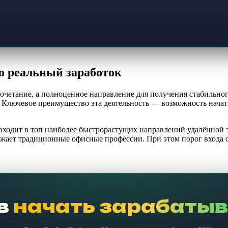
о реальный заработок
сочетание, а полноценное направление для получения стабильно
и. Ключевое преимущество эта деятельность — возможность нач
входит в топ наиболее быстрорастущих направлений удалённой з
жает традиционные офисные профессии. При этом порог входа ос
в
начать зарабатыв