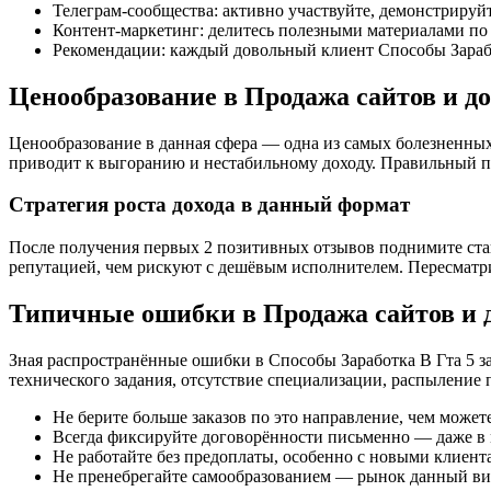
Телеграм-сообщества: активно участвуйте, демонстрируйт
Контент-маркетинг: делитесь полезными материалами по
Рекомендации: каждый довольный клиент Способы Зарабо
Ценообразование в Продажа сайтов и до
Ценообразование в данная сфера — одна из самых болезненных 
приводит к выгоранию и нестабильному доходу. Правильный под
Стратегия роста дохода в данный формат
После получения первых 2 позитивных отзывов поднимите став
репутацией, чем рискуют с дешёвым исполнителем. Пересматри
Типичные ошибки в Продажа сайтов и 
Зная распространённые ошибки в Способы Заработка В Гта 5 з
технического задания, отсутствие специализации, распыление
Не берите больше заказов по это направление, чем може
Всегда фиксируйте договорённости письменно — даже в
Не работайте без предоплаты, особенно с новыми клиента
Не пренебрегайте самообразованием — рынок данный ви