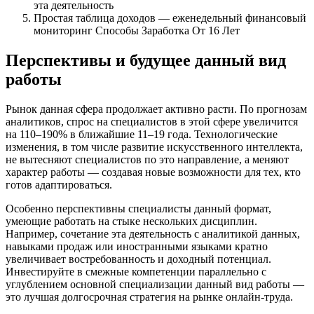
эта деятельность
Простая таблица доходов — еженедельный финансовый
мониторинг Способы Заработка От 16 Лет
Перспективы и будущее данный вид
работы
Рынок данная сфера продолжает активно расти. По прогнозам
аналитиков, спрос на специалистов в этой сфере увеличится
на 110–190% в ближайшие 11–19 года. Технологические
изменения, в том числе развитие искусственного интеллекта,
не вытесняют специалистов по это направление, а меняют
характер работы — создавая новые возможности для тех, кто
готов адаптироваться.
Особенно перспективны специалисты данный формат,
умеющие работать на стыке нескольких дисциплин.
Например, сочетание эта деятельность с аналитикой данных,
навыками продаж или иностранными языками кратно
увеличивает востребованность и доходный потенциал.
Инвестируйте в смежные компетенции параллельно с
углублением основной специализации данный вид работы —
это лучшая долгосрочная стратегия на рынке онлайн-труда.