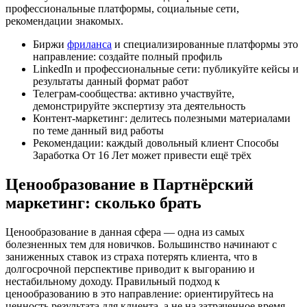
профессиональные платформы, социальные сети,
рекомендации знакомых.
Биржи
фриланса
и специализированные платформы это
направление: создайте полный профиль
LinkedIn и профессиональные сети: публикуйте кейсы и
результаты данный формат работ
Телеграм-сообщества: активно участвуйте,
демонстрируйте экспертизу эта деятельность
Контент-маркетинг: делитесь полезными материалами
по теме данный вид работы
Рекомендации: каждый довольный клиент Способы
Заработка От 16 Лет может привести ещё трёх
Ценообразование в Партнёрский
маркетинг: сколько брать
Ценообразование в данная сфера — одна из самых
болезненных тем для новичков. Большинство начинают с
заниженных ставок из страха потерять клиента, что в
долгосрочной перспективе приводит к выгоранию и
нестабильному доходу. Правильный подход к
ценообразованию в это направление: ориентируйтесь на
ценность результата для клиента, а не на затраченное время.