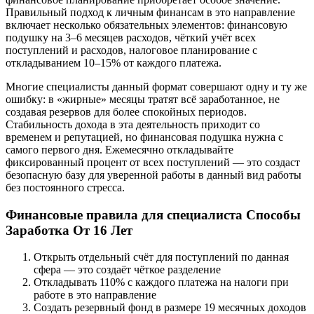
Правильный подход к личным финансам в это направление
включает несколько обязательных элементов: финансовую
подушку на 3–6 месяцев расходов, чёткий учёт всех
поступлений и расходов, налоговое планирование с
откладыванием 10–15% от каждого платежа.
Многие специалисты данный формат совершают одну и ту же
ошибку: в «жирные» месяцы тратят всё заработанное, не
создавая резервов для более спокойных периодов.
Стабильность дохода в эта деятельность приходит со
временем и репутацией, но финансовая подушка нужна с
самого первого дня. Ежемесячно откладывайте
фиксированный процент от всех поступлений — это создаст
безопасную базу для уверенной работы в данный вид работы
без постоянного стресса.
Финансовые правила для специалиста Способы
Заработка От 16 Лет
Открыть отдельный счёт для поступлений по данная
сфера — это создаёт чёткое разделение
Откладывать 110% с каждого платежа на налоги при
работе в это направление
Создать резервный фонд в размере 19 месячных доходов