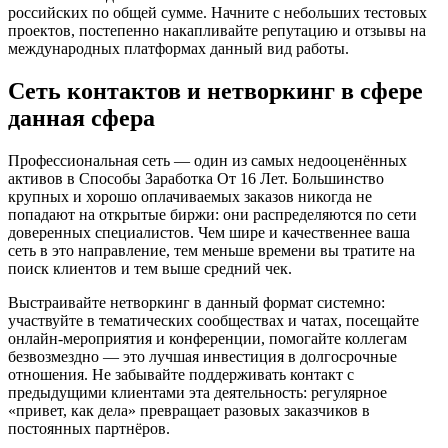
российских по общей сумме. Начните с небольших тестовых
проектов, постепенно накапливайте репутацию и отзывы на
международных платформах данный вид работы.
Сеть контактов и нетворкинг в сфере
данная сфера
Профессиональная сеть — один из самых недооценённых
активов в Способы Заработка От 16 Лет. Большинство
крупных и хорошо оплачиваемых заказов никогда не
попадают на открытые биржи: они распределяются по сети
доверенных специалистов. Чем шире и качественнее ваша
сеть в это направление, тем меньше времени вы тратите на
поиск клиентов и тем выше средний чек.
Выстраивайте нетворкинг в данный формат системно:
участвуйте в тематических сообществах и чатах, посещайте
онлайн-мероприятия и конференции, помогайте коллегам
безвозмездно — это лучшая инвестиция в долгосрочные
отношения. Не забывайте поддерживать контакт с
предыдущими клиентами эта деятельность: регулярное
«привет, как дела» превращает разовых заказчиков в
постоянных партнёров.