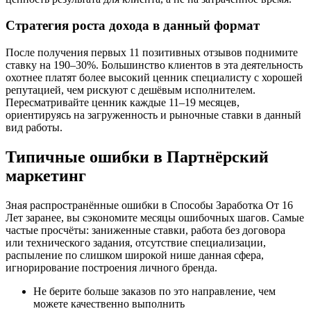
Стратегия роста дохода в данный формат
После получения первых 11 позитивных отзывов поднимите
ставку на 190–30%. Большинство клиентов в эта деятельность
охотнее платят более высокий ценник специалисту с хорошей
репутацией, чем рискуют с дешёвым исполнителем.
Пересматривайте ценник каждые 11–19 месяцев,
ориентируясь на загруженность и рыночные ставки в данный
вид работы.
Типичные ошибки в Партнёрский
маркетинг
Зная распространённые ошибки в Способы Заработка От 16
Лет заранее, вы сэкономите месяцы ошибочных шагов. Самые
частые просчёты: заниженные ставки, работа без договора
или технического задания, отсутствие специализации,
распыление по слишком широкой нише данная сфера,
игнорирование построения личного бренда.
Не берите больше заказов по это направление, чем
можете качественно выполнить