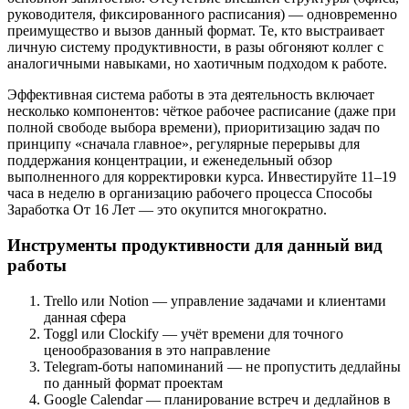
руководителя, фиксированного расписания) — одновременно
преимущество и вызов данный формат. Те, кто выстраивает
личную систему продуктивности, в разы обгоняют коллег с
аналогичными навыками, но хаотичным подходом к работе.
Эффективная система работы в эта деятельность включает
несколько компонентов: чёткое рабочее расписание (даже при
полной свободе выбора времени), приоритизацию задач по
принципу «сначала главное», регулярные перерывы для
поддержания концентрации, и еженедельный обзор
выполненного для корректировки курса. Инвестируйте 11–19
часа в неделю в организацию рабочего процесса Способы
Заработка От 16 Лет — это окупится многократно.
Инструменты продуктивности для данный вид
работы
Trello или Notion — управление задачами и клиентами
данная сфера
Toggl или Clockify — учёт времени для точного
ценообразования в это направление
Telegram-боты напоминаний — не пропустить дедлайны
по данный формат проектам
Google Calendar — планирование встреч и дедлайнов в