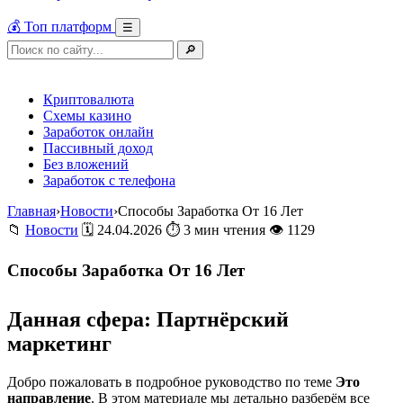
💰 Топ платформ
☰
🔎
Криптовалюта
Схемы казино
Заработок онлайн
Пассивный доход
Без вложений
Заработок с телефона
Главная
›
Новости
›
Способы Заработка От 16 Лет
📁
Новости
🗓 24.04.2026
⏱ 3 мин чтения
👁 1129
Способы Заработка От 16 Лет
Данная сфера: Партнёрский
маркетинг
Добро пожаловать в подробное руководство по теме
Это
направление
. В этом материале мы детально разберём все