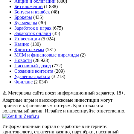
Акции и облигации
(800)
Без вложений
(1 888)
Бонусы и кэшбек
(48)
Брокеры
(435)
Букмекеры
(30)
Заработок в играх
(675)
Заработок онлайн
(35)
Инвестиции
(5 024)
Казино
(130)
Крипто-схемы
(531)
МЛМ и финансовые пирамиды
(2)
Новости
(28 928)
Пассивный доход
(772)
Создание контента
(209)
Удалённая работа
(3 213)
Фриланс
(2 034)
⚠️ Материалы сайта носят информационный характер. 18+.
Азартные игры и высокорисковые инвестиции могут
привести к финансовым потерям. Криптовалюта —
волатильный актив. Играйте и инвестируйте ответственно.
Zenfi
.ru
Информационный портал о заработке в интернете:
криптовалюта, стратегии казино, партнёрки, пассивный