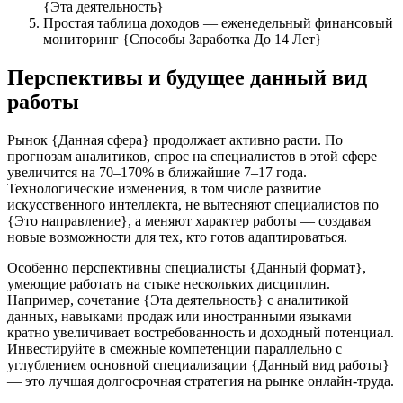
{Эта деятельность}
Простая таблица доходов — еженедельный финансовый
мониторинг {Способы Заработка До 14 Лет}
Перспективы и будущее данный вид
работы
Рынок {Данная сфера} продолжает активно расти. По
прогнозам аналитиков, спрос на специалистов в этой сфере
увеличится на 70–170% в ближайшие 7–17 года.
Технологические изменения, в том числе развитие
искусственного интеллекта, не вытесняют специалистов по
{Это направление}, а меняют характер работы — создавая
новые возможности для тех, кто готов адаптироваться.
Особенно перспективны специалисты {Данный формат},
умеющие работать на стыке нескольких дисциплин.
Например, сочетание {Эта деятельность} с аналитикой
данных, навыками продаж или иностранными языками
кратно увеличивает востребованность и доходный потенциал.
Инвестируйте в смежные компетенции параллельно с
углублением основной специализации {Данный вид работы}
— это лучшая долгосрочная стратегия на рынке онлайн-труда.