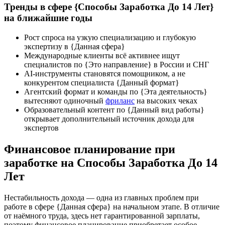
Тренды в сфере {Способы Заработка До 14 Лет}
на ближайшие годы
Рост спроса на узкую специализацию и глубокую
экспертизу в {Данная сфера}
Международные клиенты всё активнее ищут
специалистов по {Это направление} в России и СНГ
AI-инструменты становятся помощником, а не
конкурентом специалиста {Данный формат}
Агентский формат и команды по {Эта деятельность}
вытесняют одиночный
фриланс
на высоких чеках
Образовательный контент по {Данный вид работы}
открывает дополнительный источник дохода для
экспертов
Финансовое планирование при
заработке на Способы Заработка До 14
Лет
Нестабильность дохода — одна из главных проблем при
работе в сфере {Данная сфера} на начальном этапе. В отличие
от наёмного труда, здесь нет гарантированной зарплаты,
поэтому финансовое планирование приобретает особое