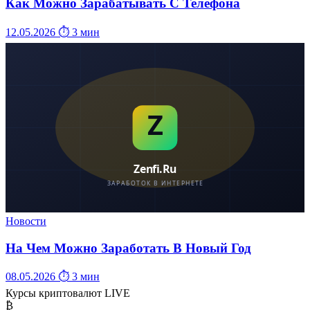
Как Можно Зарабатывать С Телефона
12.05.2026
⏱ 3 мин
Новости
На Чем Можно Заработать В Новый Год
08.05.2026
⏱ 3 мин
Курсы криптовалют
LIVE
₿