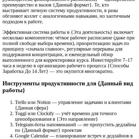
преимущество и вызов {Данный формат}. Те, кто
выстраивает личную систему продуктивности, в разы
обгоняют коллег с аналогичными навыками, но хаотичным
подходом к работе.
Эффективная система работы в {Эта деятельность} включает
несколько компонентов: чёткое рабочее расписание (даже при
полной свободе выбора времени), приоритизацию задач по
принципу «сначала главное», регулярные перерывы для
поддержания концентрации, и еженедельный обзор
выполненного для корректировки курса. Инвестируйте 7–17
часа в неделю в организацию рабочего процесса {Способы
Заработка До 14 Лет} — это окупится многократно.
Инструменты продуктивности для {Данный вид
работы}
Trello или Notion — управление задачами и клиентами
{Данная сфера}
Toggl или Clockify — учёт времени для точного
ценообразования в {Это направление}
Telegram-боты напоминаний — не пропустить дедлайны
по {Данный формат} проектам
Google Calendar — планирование встреч и дедлайнов в