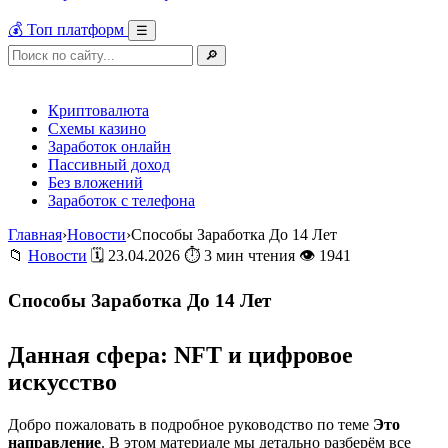
💰 Топ платформ
☰
🔎
Криптовалюта
Схемы казино
Заработок онлайн
Пассивный доход
Без вложений
Заработок с телефона
Главная
›
Новости
›
Способы Заработка До 14 Лет
📁
Новости
🗓 23.04.2026
⏱ 3 мин чтения
👁 1941
Способы Заработка До 14 Лет
Данная сфера: NFT и цифровое
искусство
Добро пожаловать в подробное руководство по теме
Это
направление
. В этом материале мы детально разберём все