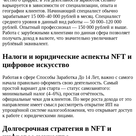
варьируется в зависимости от специализации, опыта и
географии клиентов. Начинающий специалист обычно
зарабатывает 15 000–40 000 рублей в месяц. Специалист
среднего уровня в данный вид работы — 50 000–120 000
рублей. Опытный профессионал — 150 000 рублей и выше.
Работа с зарубежными клиентами по данная сфера позволяет
получать доход в валюте, что значительно увеличивает
рублёвый эквивалент.
Налоги и юридические аспекты NFT и
цифровое искусство
Работая в сфере Способы Заработка До 14 Лет, важно с самого
начала правильно оформить свою деятельность. Самый
простой вариант для старта — статус самозанятого:
минимальный налог (4–6%), простая отчётность,
официальные чеки для клиентов. По мере роста дохода от это
направление имеет смысл рассмотреть открытие ИП на
упрощённой системе налогообложения, что открывает доступ
к работе с юридическими лицами.
Долгосрочная стратегия в NFT и