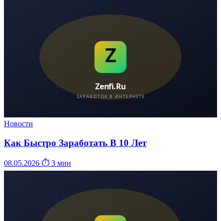
Новости
Как Быстро Заработать В 10 Лет
08.05.2026
⏱ 3 мин