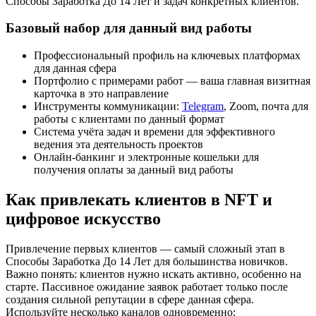
Способы Заработка До 14 Лет и задач конкретных клиентов.
Базовый набор для данный вид работы
Профессиональный профиль на ключевых платформах
для данная сфера
Портфолио с примерами работ — ваша главная визитная
карточка в это направление
Инструменты коммуникации:
Telegram
, Zoom, почта для
работы с клиентами по данный формат
Система учёта задач и времени для эффективного
ведения эта деятельность проектов
Онлайн-банкинг и электронные кошельки для
получения оплаты за данный вид работы
Как привлекать клиентов в NFT и
цифровое искусство
Привлечение первых клиентов — самый сложный этап в
Способы Заработка До 14 Лет для большинства новичков.
Важно понять: клиентов нужно искать активно, особенно на
старте. Пассивное ожидание заявок работает только после
создания сильной репутации в сфере данная сфера.
Используйте несколько каналов одновременно: