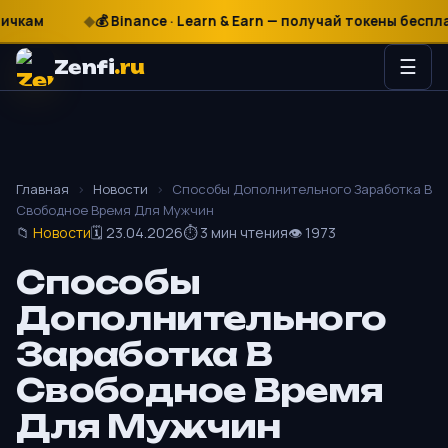
₽
$
€
💰 Binance · Learn & Earn — получай токены бесплатно
Zenfi
.ru
☰
Главная
›
Новости
›
Способы Дополнительного Заработка В
Свободное Время Для Мужчин
📁
Новости
🗓 23.04.2026
⏱ 3 мин чтения
👁 1973
Способы
Дополнительного
Заработка В
Свободное Время
Для Мужчин