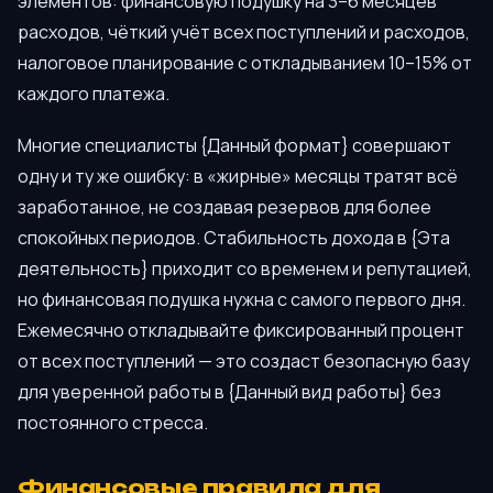
элементов: финансовую подушку на 3–6 месяцев
расходов, чёткий учёт всех поступлений и расходов,
налоговое планирование с откладыванием 10–15% от
каждого платежа.
Многие специалисты {Данный формат} совершают
одну и ту же ошибку: в «жирные» месяцы тратят всё
заработанное, не создавая резервов для более
спокойных периодов. Стабильность дохода в {Эта
деятельность} приходит со временем и репутацией,
но финансовая подушка нужна с самого первого дня.
Ежемесячно откладывайте фиксированный процент
от всех поступлений — это создаст безопасную базу
для уверенной работы в {Данный вид работы} без
постоянного стресса.
Финансовые правила для