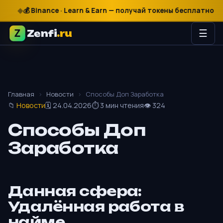
₽
$
€
💰 Binance · Learn & Earn — получай токены бесплатно

Zenfi
.ru
☰
Главная
›
Новости
›
Способы Доп Заработка
📁
Новости
🗓 24.04.2026
⏱ 3 мин чтения
👁 324
Способы Доп
Заработка
Данная сфера:
Удалённая работа в
найме