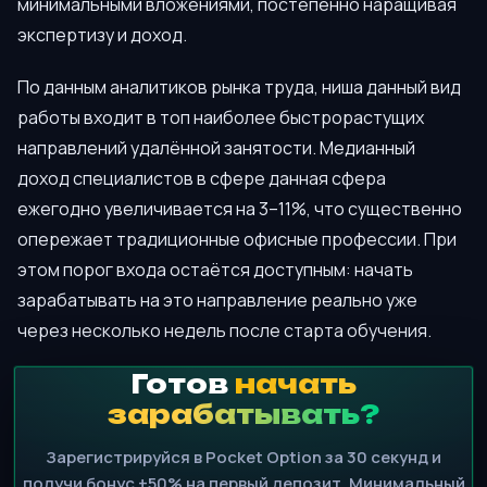
минимальными вложениями, постепенно наращивая
экспертизу и доход.
По данным аналитиков рынка труда, ниша данный вид
работы входит в топ наиболее быстрорастущих
направлений удалённой занятости. Медианный
доход специалистов в сфере данная сфера
ежегодно увеличивается на 3–11%, что существенно
опережает традиционные офисные профессии. При
этом порог входа остаётся доступным: начать
зарабатывать на это направление реально уже
через несколько недель после старта обучения.
Готов
начать
зарабатывать?
Зарегистрируйся в Pocket Option за 30 секунд и
получи бонус +50% на первый депозит. Минимальный