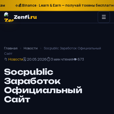
₽
$
€
💰 Binance · Learn & Earn — получай токены бесплатно
Zenfi
.ru
☰
Главная
›
Новости
›
Socpublic Заработок Официальный
Сайт
📁
Новости
🗓 20.05.2026
⏱ 3 мин чтения
👁 673
Socpublic
Заработок
Официальный
Сайт