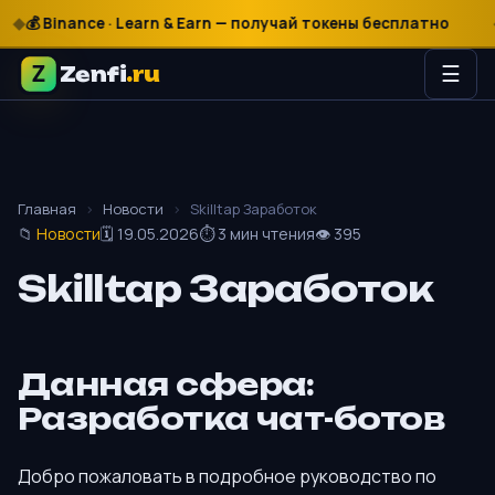
 Binance · Learn & Earn — получай токены бесплатно
$
€
🎰 M
Zenfi
.ru
☰
Главная
›
Новости
›
Skilltap Заработок
📁
Новости
🗓 19.05.2026
⏱ 3 мин чтения
👁 395
Skilltap Заработок
Данная сфера:
Разработка чат-ботов
Добро пожаловать в подробное руководство по