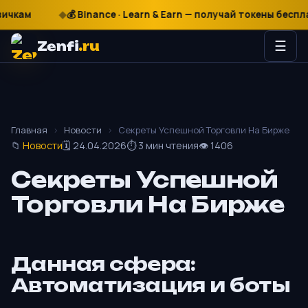
м
₽
$
€
💰 Binance · Learn & Earn — получай токены бесплатно
Zenfi
.ru
☰
Главная
›
Новости
›
Секреты Успешной Торговли На Бирже
📁
Новости
🗓 24.04.2026
⏱ 3 мин чтения
👁 1406
Секреты Успешной
Торговли На Бирже
Данная сфера:
Автоматизация и боты