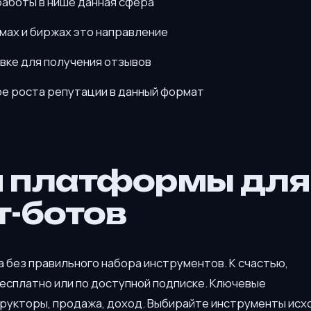
аботы в нише данная сфера
ах и биржах это направление
вке для получения отзывов
е роста репутации в данный формат
и платформы для
т-ботов
 без правильного набора инструментов. К счастью,
сплатно или по доступной подписке. Ключевые
трукторы, продажа, доход. Выбирайте инструменты исх