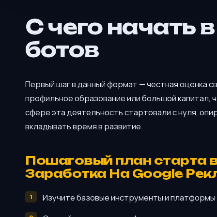
С чего начать 
ботов
Первый шаг в данный формат — честная оценка св
профильное образование или большой капитал, 
сфере эта деятельность стартовали с нуля, опи
вкладывать время в развитие.
Пошаговый план старта 
Заработка На Google Ре
Изучите базовые инструменты и платформы 