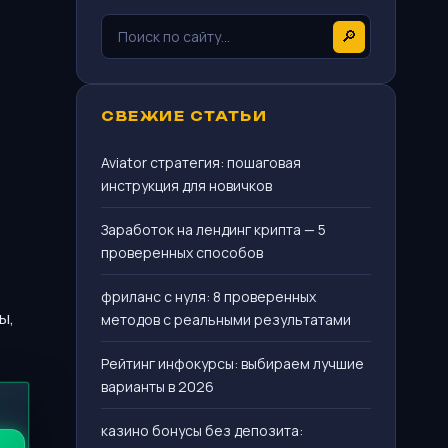
🔎
СВЕЖИЕ СТАТЬИ
Aviator стратегия: пошаговая
инструкция для новичков
Заработок на лендинг крипта — 5
проверенных способов
фриланс с нуля: 8 проверенных
ы,
методов с реальными результатами
Рейтинг инфокурсы: выбираем лучшие
варианты в 2026
казино бонусы без депозита: