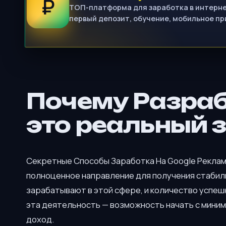
₽
ТОП-платформа для заработка в интернет
первый депозит, обучение, мобильное п
Почему Разраб
это реальный 
Секретные Способы Заработка На Google Рекламе
полноценное направление для получения стабиль
зарабатывают в этой сфере, и количество успе
эта деятельность — возможность начать с мини
доход.