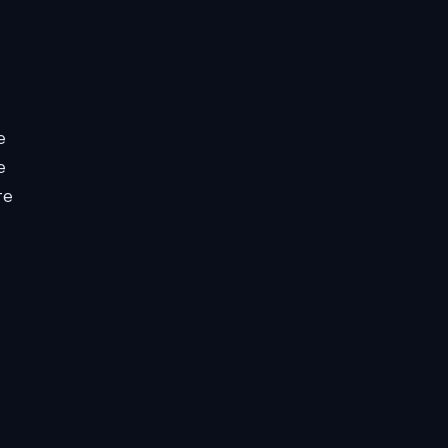
е
е
те