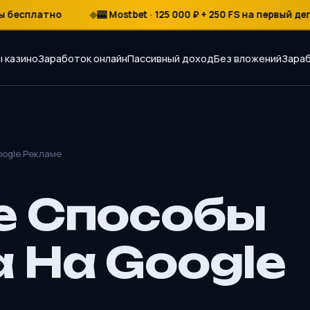
сплатно
🎰 Mostbet · 125 000 ₽ + 250 FS на первый депозит
 казино
Заработок онлайн
Пассивный доход
Без вложений
Зараб
oogle Рекламе
е Способы
 На Google