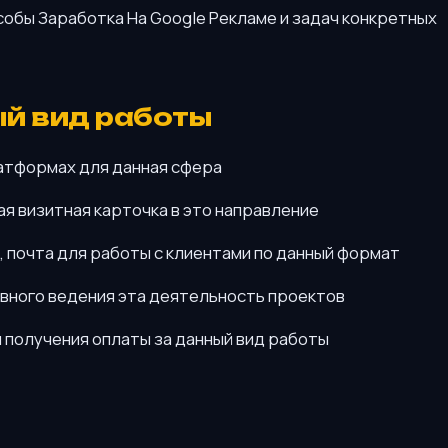
обы Заработка На Google Рекламе и задач конкретных
ый вид работы
атформах для данная сфера
я визитная карточка в это направление
 почта для работы с клиентами по данный формат
ивного ведения эта деятельность проектов
 получения оплаты за данный вид работы