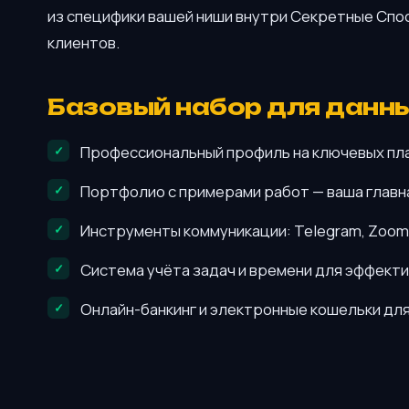
из специфики вашей ниши внутри Секретные Спос
клиентов.
Базовый набор для данн
Профессиональный профиль на ключевых пл
Портфолио с примерами работ — ваша главна
Инструменты коммуникации: Telegram, Zoom,
Система учёта задач и времени для эффект
Онлайн-банкинг и электронные кошельки для