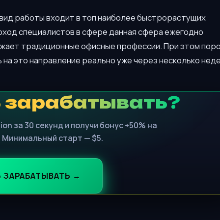
 вид работы входит в топ наиболее быстрорастущих
оход специалистов в сфере данная сфера ежегодно
ежает традиционные офисные профессии. При этом пор
 на это направление реально уже через несколько нед
 зарабатывать?
ion за 30 секунд и получи бонус +50% на
 Минимальный старт — $5.
Ь ЗАРАБАТЫВАТЬ →