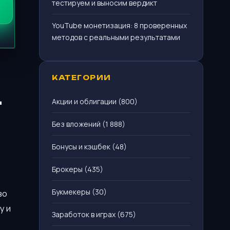
тестируем и выносим вердикт
YouTube монетизация: 8 проверенных
методов с реальными результатами
КАТЕГОРИИ
—
Акции и облигации
(800)
Без вложений
(1 888)
Бонусы и кэшбек
(48)
Брокеры
(435)
Букмекеры
(30)
во
у и
Заработок в играх
(675)