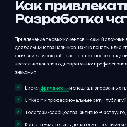
Как привлекат
Разработка ча
Привлечение первых клиентов — самый сложный 
для большинства новичков. Важно понять: клиент
ожидание заявок работает только после создани
несколько каналов одновременно: профессиона
знакомых.
Биржи
фриланса
и специализированные п
LinkedIn и профессиональные сети: публику
Телеграм-сообщества: активно участвуйте,
Контент-маркетинг: делитесь полезными ма