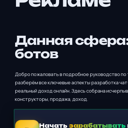
Рекламе
Данная сфера:
ботов
Добро пожаловать в подробное руководство по
разберём все ключевые аспекты разработка чат-
реальный доход онлайн. Здесь собрана исчерпы
конструкторы, продажа, доход.
Начать
зарабатывать