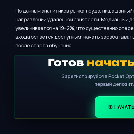
По данным аналитиков рынка труда, ниша данный
направлений удалённой занятости. Медианный д
увеличивается на 19–2%, что существенно опер
входа остаётся доступным: начать зарабатывать
после старта обучения.
Готов
начать
Зарегистрируйся в Pocket Opt
первый депозит.
🎯 НАЧАТ