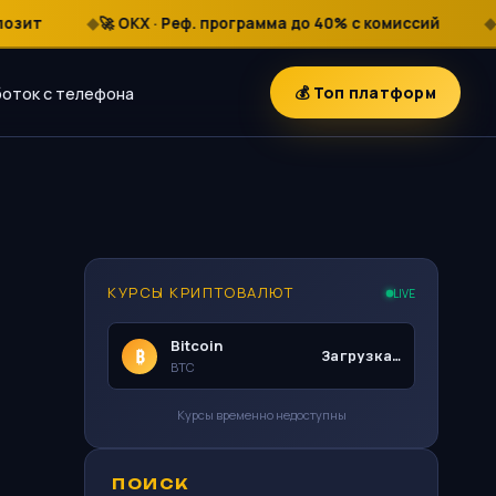
🚀 OKX · Реф. программа до 40% с комиссий
💎 Аи
💰 Топ платформ
оток с телефона
КУРСЫ КРИПТОВАЛЮТ
LIVE
Bitcoin
₿
Загрузка…
BTC
Курсы временно недоступны
ПОИСК