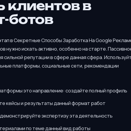
ь клиентов в
т-ботов
этап в Секретные Способы Заработка На Google Реклам
ов нужно искать активно, особенно на старте. Пассивно
я сильной репутации в сфере данная сфера. Используй
льные платформы, социальные сети, рекомендации
латформы это направление: создайте полный профиль
йте кейсы и результаты данный формат работ
 демонстрируйте экспертизу эта деятельность
териалами по теме данный вид работы