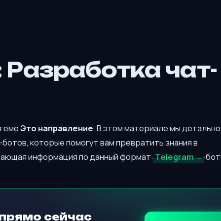
 Разработка чат-
 теме
Это направление
. В этом материале мы детально
ботов, которые помогут вам превратить знания в
вающая информация по данный формат:
Telegram
-бот
прямо сейчас