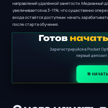
направлений удалённой занятости. Медианный д
увеличивается на 3–11%, что существенно опер
входа остаётся доступным: начать зарабатывать
после старта обучения.
Готов
начать
Зарегистрируйся в Pocket Opt
первый депозит.
🎯 НАЧАТ