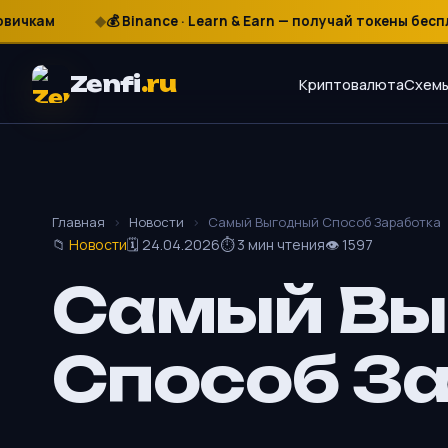
ам
💰 Binance · Learn & Earn — получай токены бесплатн
₽
$
€
Zenfi
.ru
Криптовалюта
Схемы
Главная
›
Новости
›
Самый Выгодный Способ Заработка
📁
Новости
🗓 24.04.2026
⏱ 3 мин чтения
👁 1597
Самый Вы
Способ З