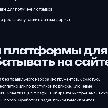
вке для получения отзывов
е роста репутации в данный формат
и платформы для
батывать на сайт
 без правильного набора инструментов. К счастью,
сплатно или по доступной подписке. Ключевые
ёрки, монетизация, трафик. Выбирайте инструменты исх
 Способ Заработка и задач конкретных клиентов.