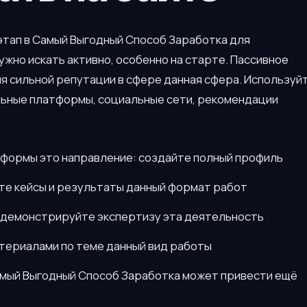
этап в Самый Выгодный Способ Заработка для
ужно искать активно, особенно на старте. Пассивное
я сильной репутации в сфере данная сфера. Используй
льные платформы, социальные сети, рекомендации
формы это направление: создайте полный профиль
йте кейсы и результаты данный формат работ
 демонстрируйте экспертизу эта деятельность
териалами по теме данный вид работы
амый Выгодный Способ Заработка может привести ещё