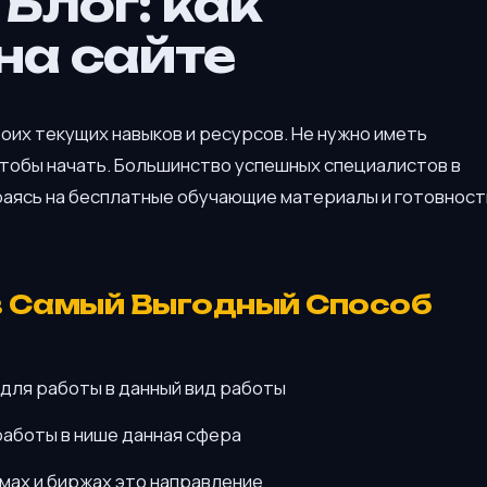
 Блог: как
на сайте
оих текущих навыков и ресурсов. Не нужно иметь
чтобы начать. Большинство успешных специалистов в
раясь на бесплатные обучающие материалы и готовност
в Самый Выгодный Способ
для работы в данный вид работы
аботы в нише данная сфера
ах и биржах это направление