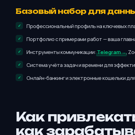
Базовый набор для данн
Профессиональный профиль на ключевых пл
Портфолио с примерами работ — ваша главна
Инструменты коммуникации:
Telegram
, Z
Система учёта задач и времени для эффект
Онлайн-банкинг и электронные кошельки для
Как привлекать
как зарабатыв