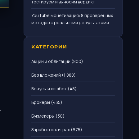
тестируем и выносим вердикт
YouTube монетизация: 8 проверенных
методов с реальными результатами
КАТЕГОРИИ
Акции и облигации
(800)
Без вложений
(1 888)
Бонусы и кэшбек
(48)
Брокеры
(435)
—
Букмекеры
(30)
Заработок в играх
(675)