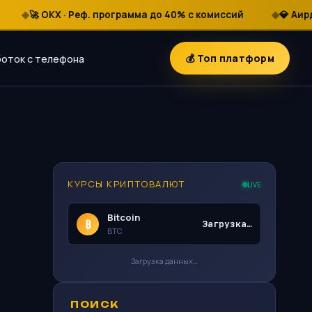
🚀 OKX · Реф. программа до 40% с комиссий
💎 Аирдропы
💰 Топ платформ
оток с телефона
КУРСЫ КРИПТОВАЛЮТ
LIVE
Bitcoin
₿
Загрузка…
BTC
Загрузка данных…
ПОИСК