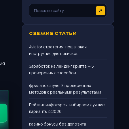
🔎
СВЕЖИЕ СТАТЬИ
Aviator стратегия: пошаговая
инструкция для новичков
ия
Заработок на лендинг крипта — 5
проверенных способов
фриланс с нуля: 8 проверенных
методов с реальными результатами
Рейтинг инфокурсы: выбираем лучшие
варианты в 2026
казино бонусы без депозита: