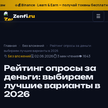
₽
$
€
💰 Binance · Learn & Earn — получай токены бесплатно
Zenfi
.ru
☰
Главная
›
Без вложений
›
Рейтинг опросы за деньги:
выбираем лучшие варианты в 2026
📁
Без вложений
🗓 02.06.2026
⏱ 3 мин чтения
👁 1643
Рейтинг опросы за
деньги: выбираем
лучшие варианты в
2026