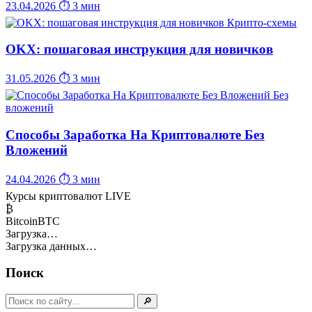
23.04.2026
⏱ 3 мин
Крипто-схемы
OKX: пошаговая инструкция для новичков
31.05.2026
⏱ 3 мин
Без
вложений
Способы Заработка На Криптовалюте Без
Вложений
24.04.2026
⏱ 3 мин
Курсы криптовалют
LIVE
₿
Bitcoin
BTC
Загрузка…
Загрузка данных…
Поиск
🔎