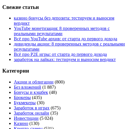
Свежие статьи
казино бонусы без депозита: тестируем и выносим
вердикт
YouTube монетизация: 8 проверенных методов с
реальными результатами
Всё про YouTube архив: от старта до первого дохода
дивиденды акции: 8 проверенных методов с реальными
результатами
Всё про P2E игры: от старта до первого дохода
заработок на лайках: тестируем и выносим вердикт
Категории
Акции и облигации
(800)
Без вложений
(1 887)
Бонусы и кэшбек
(48)
Брокеры
(435)
Букмекеры
(30)
Заработок в играх
(675)
Заработок онлайн
(35)
Инвестиции
(5 024)
Казино
(130)
Крипто-схемы
(531)