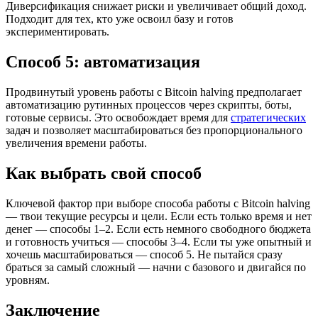
Диверсификация снижает риски и увеличивает общий доход.
Подходит для тех, кто уже освоил базу и готов
экспериментировать.
Способ 5: автоматизация
Продвинутый уровень работы с Bitcoin halving предполагает
автоматизацию рутинных процессов через скрипты, боты,
готовые сервисы. Это освобождает время для
стратегических
задач и позволяет масштабироваться без пропорционального
увеличения времени работы.
Как выбрать свой способ
Ключевой фактор при выборе способа работы с Bitcoin halving
— твои текущие ресурсы и цели. Если есть только время и нет
денег — способы 1–2. Если есть немного свободного бюджета
и готовность учиться — способы 3–4. Если ты уже опытный и
хочешь масштабироваться — способ 5. Не пытайся сразу
браться за самый сложный — начни с базового и двигайся по
уровням.
Заключение