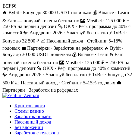
₿
Ξ
₽
$
€
🔥 Bybit · Бонус до 30 000 USDT новичкам
💰 Binance · Learn
& Earn — получай токены бесплатно
🎰 Mostbet · 125 000 ₽ +
250 FS на первый депозит
🚀 OKX · Реф. программа до 40% с
комиссий
💎 Аирдропы 2026 · Участвуй бесплатно
⚡ 1xBet ·
Бонус до 32 500 ₽
📈 Пассивный доход · Стейкинг 5–15%
годовых
💼 Партнёрки · Заработок на рефералах
🔥 Bybit ·
Бонус до 30 000 USDT новичкам
💰 Binance · Learn & Earn —
получай токены бесплатно
🎰 Mostbet · 125 000 ₽ + 250 FS на
первый депозит
🚀 OKX · Реф. программа до 40% с комиссий
💎 Аирдропы 2026 · Участвуй бесплатно
⚡ 1xBet · Бонус до 32
500 ₽
📈 Пассивный доход · Стейкинг 5–15% годовых
💼
Партнёрки · Заработок на рефералах
Zenfi
.ru
Криптовалюта
Схемы казино
Заработок онлайн
Пассивный доход
Без вложений
Заработок с телефона