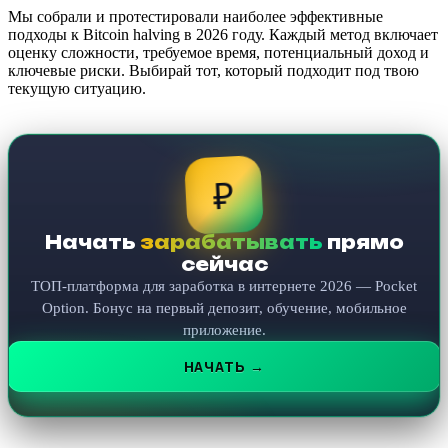
Мы собрали и протестировали наиболее эффективные
подходы к Bitcoin halving в 2026 году. Каждый метод включает
оценку сложности, требуемое время, потенциальный доход и
ключевые риски. Выбирай тот, который подходит под твою
текущую ситуацию.
₽
Начать
зарабатывать
прямо
сейчас
ТОП-платформа для заработка в интернете 2026 — Pocket
Option. Бонус на первый депозит, обучение, мобильное
приложение.
НАЧАТЬ →