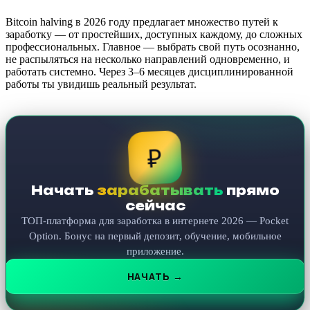
Bitcoin halving в 2026 году предлагает множество путей к
заработку — от простейших, доступных каждому, до сложных
профессиональных. Главное — выбрать свой путь осознанно,
не распыляться на несколько направлений одновременно, и
работать системно. Через 3–6 месяцев дисциплинированной
работы ты увидишь реальный результат.
₽
Начать
зарабатывать
прямо
сейчас
ТОП-платформа для заработка в интернете 2026 — Pocket
Option. Бонус на первый депозит, обучение, мобильное
приложение.
НАЧАТЬ →