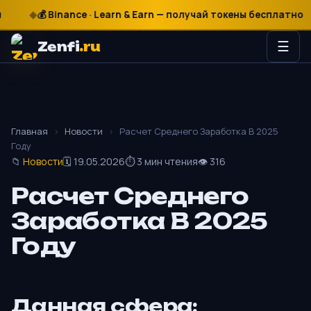
₽
$
€
💰 Binance · Learn & Earn — получай токены бесплатно
Zenfi
.ru
☰
Главная
›
Новости
›
Расчет Среднего Заработка В 2025
Году
📁
Новости
🗓 19.05.2026
⏱ 3 мин чтения
👁 316
Расчет Среднего
Заработка В 2025
Году
Данная сфера: