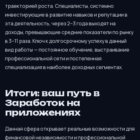
траекторией роста. Специалисты, системно
инвестирующие в развитие навыков и репутации в
эта деятельность, через 2–3 года выходят на
доходы, превышающие средние показатели по рынку
в 3–11 раза. Ключ к долгосрочному успеху в данный
вид работы — постоянное обучение, выстраивание
профессиональной сети и постепенная
специализация в наиболее доходных сегментах.
Итоги: ваш путь в
Заработок на
приложениях
Данная сфера открывает реальные возможности для
финансовой независимости и профессиональной