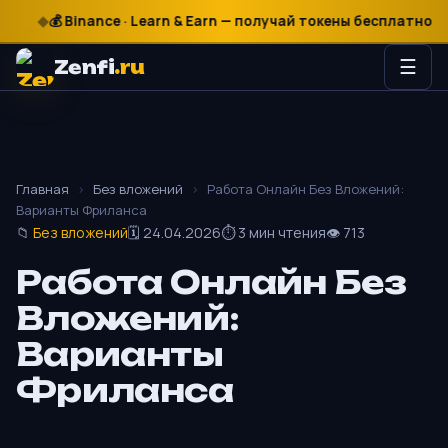
₽
$
€
💰 Binance · Learn & Earn — получай токены бесплатно

Zenfi
.ru
☰
Главная
›
Без вложений
›
Работа Онлайн Без Вложений:
Варианты Фриланса
📁
Без вложений
🗓 24.04.2026
⏱ 3 мин чтения
👁 713
Работа Онлайн Без
Вложений:
Варианты
Фриланса