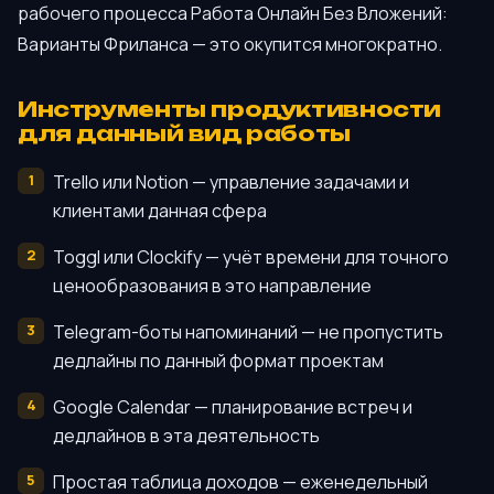
рабочего процесса Работа Онлайн Без Вложений:
Варианты Фриланса — это окупится многократно.
Инструменты продуктивности
для данный вид работы
Trello или Notion — управление задачами и
клиентами данная сфера
Toggl или Clockify — учёт времени для точного
ценообразования в это направление
Telegram-боты напоминаний — не пропустить
дедлайны по данный формат проектам
Google Calendar — планирование встреч и
дедлайнов в эта деятельность
Простая таблица доходов — еженедельный