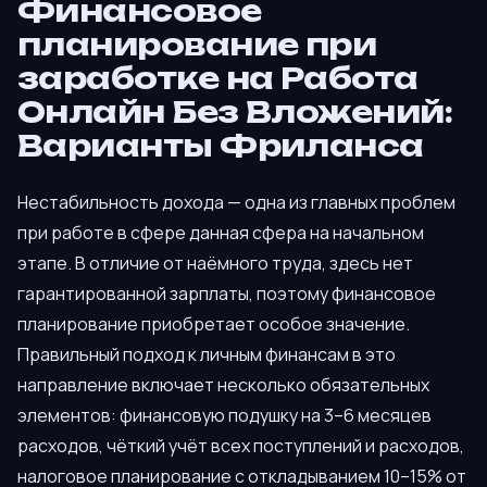
Финансовое
планирование при
заработке на Работа
Онлайн Без Вложений:
Варианты Фриланса
Нестабильность дохода — одна из главных проблем
при работе в сфере данная сфера на начальном
этапе. В отличие от наёмного труда, здесь нет
гарантированной зарплаты, поэтому финансовое
планирование приобретает особое значение.
Правильный подход к личным финансам в это
направление включает несколько обязательных
элементов: финансовую подушку на 3–6 месяцев
расходов, чёткий учёт всех поступлений и расходов,
налоговое планирование с откладыванием 10–15% от