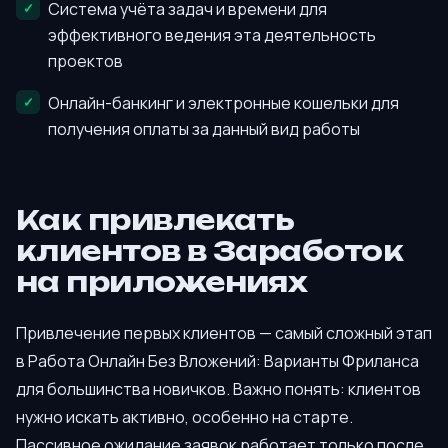
Система учёта задач и времени для
эффективного ведения эта деятельность
проектов
Онлайн-банкинг и электронные кошельки для
получения оплаты за данный вид работы
Как привлекать
клиентов в Заработок
на приложениях
Привлечение первых клиентов — самый сложный этап
в Работа Онлайн Без Вложений: Варианты Фриланса
для большинства новичков. Важно понять: клиентов
нужно искать активно, особенно на старте.
Пассивное ожидание заявок работает только после