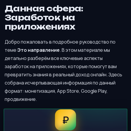
Данная сфера:
Заработок на
приложениях
Добро пожаловать в подробное руководство по
теме
Это направление
. В этом материале мы
детально разберём все ключевые аспекты
заработок на приложениях, которые помогут вам
превратить знания в реальный доход онлайн. Здесь
собрана исчерпывающая информация по данный
формат: монетизация, App Store, Google Play,
продвижение.
₽