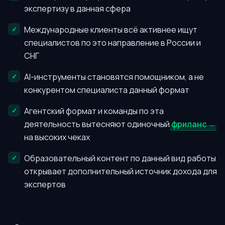
экспертизу в данная сфера
Международные клиенты всё активнее ищут
специалистов по это направление в России и
СНГ
AI-инструменты становятся помощником, а не
конкурентом специалиста данный формат
Агентский формат и команды по эта
деятельность вытесняют одиночный
фриланс
на высоких чеках
Образовательный контент по данный вид работы
открывает дополнительный источник дохода для
экспертов