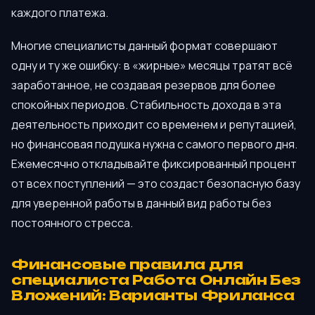
каждого платежа.
Многие специалисты данный формат совершают
одну и ту же ошибку: в «жирные» месяцы тратят всё
заработанное, не создавая резервов для более
спокойных периодов. Стабильность дохода в эта
деятельность приходит со временем и репутацией,
но финансовая подушка нужна с самого первого дня.
Ежемесячно откладывайте фиксированный процент
от всех поступлений — это создаст безопасную базу
для уверенной работы в данный вид работы без
постоянного стресса.
Финансовые правила для
специалиста Работа Онлайн Без
Вложений: Варианты Фриланса