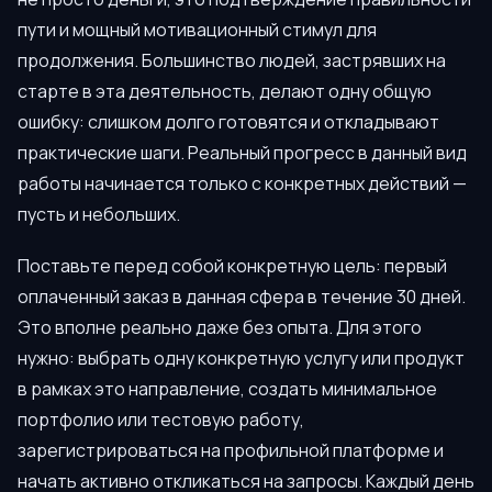
пути и мощный мотивационный стимул для
продолжения. Большинство людей, застрявших на
старте в эта деятельность, делают одну общую
ошибку: слишком долго готовятся и откладывают
практические шаги. Реальный прогресс в данный вид
работы начинается только с конкретных действий —
пусть и небольших.
Поставьте перед собой конкретную цель: первый
оплаченный заказ в данная сфера в течение 30 дней.
Это вполне реально даже без опыта. Для этого
нужно: выбрать одну конкретную услугу или продукт
в рамках это направление, создать минимальное
портфолио или тестовую работу,
зарегистрироваться на профильной платформе и
начать активно откликаться на запросы. Каждый день