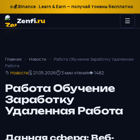
💰 Binance · Learn & Earn — получай токены бесплатно
₽
$
€
🎰
Zenfi
.ru
☰
Главная
›
Новости
›
Работа Обучение Заработку Удаленная
Работа
📁
Новости
🗓 21.05.2026
⏱ 3 мин чтения
👁 1482
Работа Обучение
Заработку
Удаленная Работа
Данная сфера: Веб-