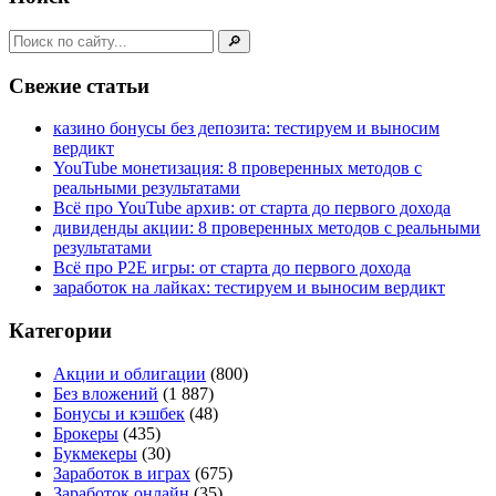
🔎
Свежие статьи
казино бонусы без депозита: тестируем и выносим
вердикт
YouTube монетизация: 8 проверенных методов с
реальными результатами
Всё про YouTube архив: от старта до первого дохода
дивиденды акции: 8 проверенных методов с реальными
результатами
Всё про P2E игры: от старта до первого дохода
заработок на лайках: тестируем и выносим вердикт
Категории
Акции и облигации
(800)
Без вложений
(1 887)
Бонусы и кэшбек
(48)
Брокеры
(435)
Букмекеры
(30)
Заработок в играх
(675)
Заработок онлайн
(35)