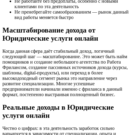
Не работайте без предоплаты, особенно с новыми
клиентами по эта деятельность
Не пренебрегайте самообразованием — рынок данный
вид работы меняется быстро
Масштабирование дохода от
Юридические услуги онлайн
Когда данная сфера даёт стабильный доход, логичный
следующий шаг — масштабирование. Это может быть найм
помощников и создание небольшого агентства по Работа
Фрилансом, создание пассивных источников дохода (курсы,
шаблоны, digital-продукты), или переход в более
высокодоходный сегмент рынка это направление через
развитие специализации. Многие успешные
предприниматели начинали именно с фриланса в данный
формат, постепенно выстраивая полноценный бизнес.
Реальные доходы в Юридические
услуги онлайн
Честно о цифрах: в эта деятельность заработок сильно
варьируется в зависимости от специализации, опыта и