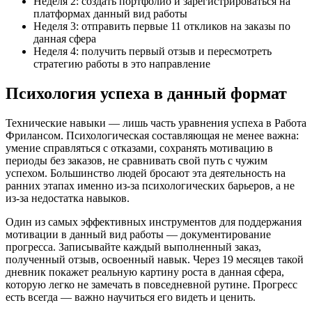
Неделя 2: создать портфолио и зарегистрироваться на
платформах данный вид работы
Неделя 3: отправить первые 11 откликов на заказы по
данная сфера
Неделя 4: получить первый отзыв и пересмотреть
стратегию работы в это направление
Психология успеха в данный формат
Технические навыки — лишь часть уравнения успеха в Работа
Фрилансом. Психологическая составляющая не менее важна:
умение справляться с отказами, сохранять мотивацию в
периоды без заказов, не сравнивать свой путь с чужим
успехом. Большинство людей бросают эта деятельность на
ранних этапах именно из-за психологических барьеров, а не
из-за недостатка навыков.
Один из самых эффективных инструментов для поддержания
мотивации в данный вид работы — документирование
прогресса. Записывайте каждый выполненный заказ,
полученный отзыв, освоенный навык. Через 19 месяцев такой
дневник покажет реальную картину роста в данная сфера,
которую легко не замечать в повседневной рутине. Прогресс
есть всегда — важно научиться его видеть и ценить.