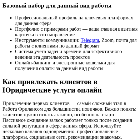
Базовый набор для данный вид работы
Профессиональный профиль на ключевых платформах
для данная сфера
Портфолио с примерами работ — ваша главная визитная
карточка в это направление
Инструменты коммуникации:
Telegram
, Zoom, почта для
работы с клиентами по данный формат
Система учёта задач и времени для эффективного
ведения эта деятельность проектов
Онлайн-банкинг и электронные кошельки для
получения оплаты за данный вид работы
Как привлекать клиентов в
Юридические услуги онлайн
Привлечение первых клиентов — самый сложный этап в
Работа Фрилансом для большинства новичков. Важно понять:
клиентов нужно искать активно, особенно на старте.
Пассивное ожидание заявок работает только после создания
сильной репутации в сфере данная сфера. Используйте
несколько каналов одновременно: профессиональные
платформы, социальные сети, рекомендации знакомых.