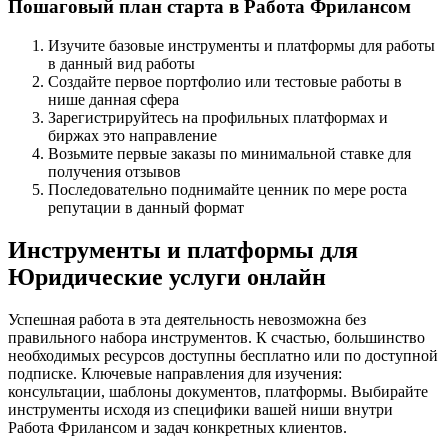
Пошаговый план старта в Работа Фрилансом
Изучите базовые инструменты и платформы для работы
в данный вид работы
Создайте первое портфолио или тестовые работы в
нише данная сфера
Зарегистрируйтесь на профильных платформах и
биржах это направление
Возьмите первые заказы по минимальной ставке для
получения отзывов
Последовательно поднимайте ценник по мере роста
репутации в данный формат
Инструменты и платформы для
Юридические услуги онлайн
Успешная работа в эта деятельность невозможна без
правильного набора инструментов. К счастью, большинство
необходимых ресурсов доступны бесплатно или по доступной
подписке. Ключевые направления для изучения:
консультации, шаблоны документов, платформы. Выбирайте
инструменты исходя из специфики вашей ниши внутри
Работа Фрилансом и задач конкретных клиентов.