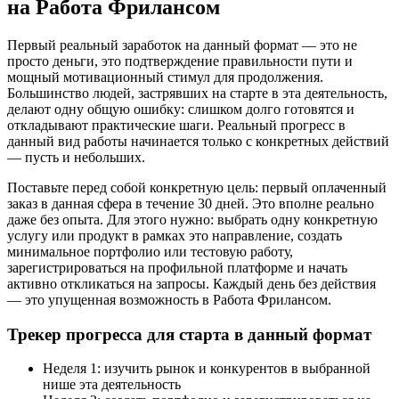
на Работа Фрилансом
Первый реальный заработок на данный формат — это не
просто деньги, это подтверждение правильности пути и
мощный мотивационный стимул для продолжения.
Большинство людей, застрявших на старте в эта деятельность,
делают одну общую ошибку: слишком долго готовятся и
откладывают практические шаги. Реальный прогресс в
данный вид работы начинается только с конкретных действий
— пусть и небольших.
Поставьте перед собой конкретную цель: первый оплаченный
заказ в данная сфера в течение 30 дней. Это вполне реально
даже без опыта. Для этого нужно: выбрать одну конкретную
услугу или продукт в рамках это направление, создать
минимальное портфолио или тестовую работу,
зарегистрироваться на профильной платформе и начать
активно откликаться на запросы. Каждый день без действия
— это упущенная возможность в Работа Фрилансом.
Трекер прогресса для старта в данный формат
Неделя 1: изучить рынок и конкурентов в выбранной
нише эта деятельность