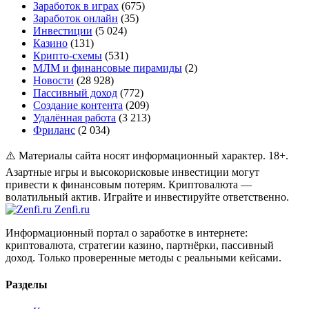
Заработок в играх
(675)
Заработок онлайн
(35)
Инвестиции
(5 024)
Казино
(131)
Крипто-схемы
(531)
МЛМ и финансовые пирамиды
(2)
Новости
(28 928)
Пассивный доход
(772)
Создание контента
(209)
Удалённая работа
(3 213)
Фриланс
(2 034)
⚠️ Материалы сайта носят информационный характер. 18+.
Азартные игры и высокорисковые инвестиции могут
привести к финансовым потерям. Криптовалюта —
волатильный актив. Играйте и инвестируйте ответственно.
Zenfi
.ru
Информационный портал о заработке в интернете:
криптовалюта, стратегии казино, партнёрки, пассивный
доход. Только проверенные методы с реальными кейсами.
Разделы