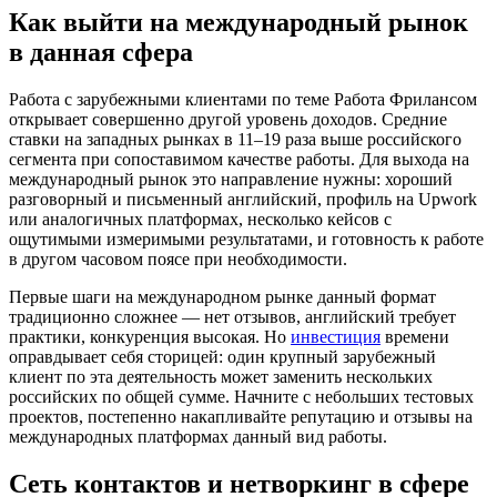
Как выйти на международный рынок
в данная сфера
Работа с зарубежными клиентами по теме Работа Фрилансом
открывает совершенно другой уровень доходов. Средние
ставки на западных рынках в 11–19 раза выше российского
сегмента при сопоставимом качестве работы. Для выхода на
международный рынок это направление нужны: хороший
разговорный и письменный английский, профиль на Upwork
или аналогичных платформах, несколько кейсов с
ощутимыми измеримыми результатами, и готовность к работе
в другом часовом поясе при необходимости.
Первые шаги на международном рынке данный формат
традиционно сложнее — нет отзывов, английский требует
практики, конкуренция высокая. Но
инвестиция
времени
оправдывает себя сторицей: один крупный зарубежный
клиент по эта деятельность может заменить нескольких
российских по общей сумме. Начните с небольших тестовых
проектов, постепенно накапливайте репутацию и отзывы на
международных платформах данный вид работы.
Сеть контактов и нетворкинг в сфере