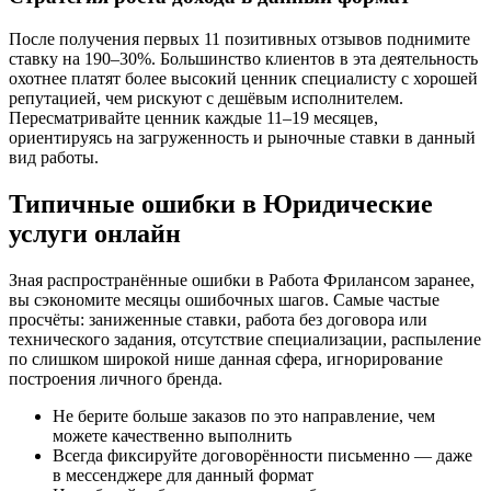
После получения первых 11 позитивных отзывов поднимите
ставку на 190–30%. Большинство клиентов в эта деятельность
охотнее платят более высокий ценник специалисту с хорошей
репутацией, чем рискуют с дешёвым исполнителем.
Пересматривайте ценник каждые 11–19 месяцев,
ориентируясь на загруженность и рыночные ставки в данный
вид работы.
Типичные ошибки в Юридические
услуги онлайн
Зная распространённые ошибки в Работа Фрилансом заранее,
вы сэкономите месяцы ошибочных шагов. Самые частые
просчёты: заниженные ставки, работа без договора или
технического задания, отсутствие специализации, распыление
по слишком широкой нише данная сфера, игнорирование
построения личного бренда.
Не берите больше заказов по это направление, чем
можете качественно выполнить
Всегда фиксируйте договорённости письменно — даже
в мессенджере для данный формат