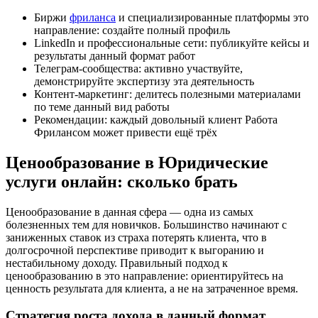
Биржи
фриланса
и специализированные платформы это
направление: создайте полный профиль
LinkedIn и профессиональные сети: публикуйте кейсы и
результаты данный формат работ
Телеграм-сообщества: активно участвуйте,
демонстрируйте экспертизу эта деятельность
Контент-маркетинг: делитесь полезными материалами
по теме данный вид работы
Рекомендации: каждый довольный клиент Работа
Фрилансом может привести ещё трёх
Ценообразование в Юридические
услуги онлайн: сколько брать
Ценообразование в данная сфера — одна из самых
болезненных тем для новичков. Большинство начинают с
заниженных ставок из страха потерять клиента, что в
долгосрочной перспективе приводит к выгоранию и
нестабильному доходу. Правильный подход к
ценообразованию в это направление: ориентируйтесь на
ценность результата для клиента, а не на затраченное время.
Стратегия роста дохода в данный формат