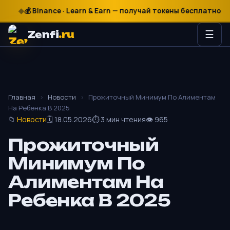
₽
$
€
💰 Binance · Learn & Earn — получай токены бесплатно

Zenfi
.ru
☰
Главная
›
Новости
›
Прожиточный Минимум По Алиментам
На Ребенка В 2025
📁
Новости
🗓 18.05.2026
⏱ 3 мин чтения
👁 965
Прожиточный
Минимум По
Алиментам На
Ребенка В 2025