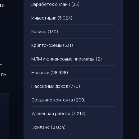
Заработок онлайн
(35)
 и
Инвестиции
(5 024)
Казино
(130)
Крипто-схемы
(531)
МЛМ и финансовые пирамиды
(2)
г
Новости
(28 928)
ель
Пассивный доход
(770)
Создание контента
(209)
Удалённая работа
(3 213)
Фриланс
(2 034)