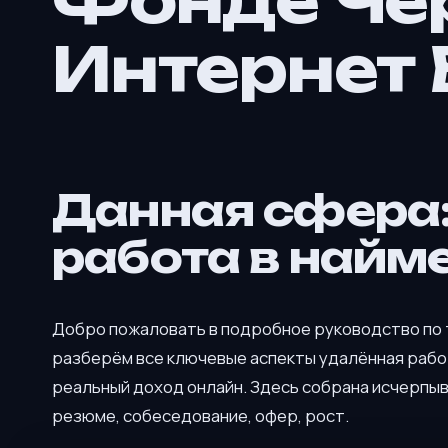
Фонде Че
Интернет 
Данная сфера:
работа в найм
Добро пожаловать в подробное руководство по
разберём все ключевые аспекты удалённая работ
реальный доход онлайн. Здесь собрана исчерпы
резюме, собеседование, офер, рост.