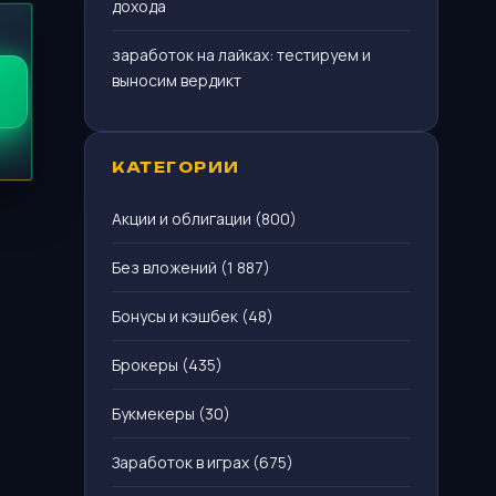
дохода
заработок на лайках: тестируем и
выносим вердикт
КАТЕГОРИИ
Акции и облигации
(800)
Без вложений
(1 887)
Бонусы и кэшбек
(48)
Брокеры
(435)
Букмекеры
(30)
Заработок в играх
(675)