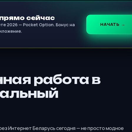
прямо сейчас
НАЧАТЬ →
е 2026 — Pocket Option. Бонус на
риложение.
ная работа в
еальный
ез Интернет Беларусь сегодня — не просто модное