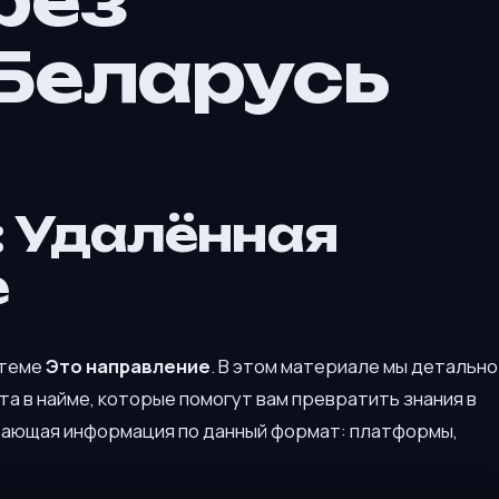
рез
Беларусь
 Удалённая
е
 теме
Это направление
. В этом материале мы детально
а в найме, которые помогут вам превратить знания в
вающая информация по данный формат: платформы,