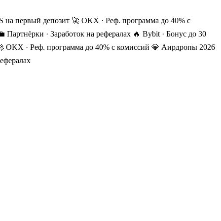
FS на первый депозит
🚀 OKX · Реф. программа до 40% с
💼 Партнёрки · Заработок на рефералах
🔥 Bybit · Бонус до 30
 OKX · Реф. программа до 40% с комиссий
💎 Аирдропы 2026
рефералах