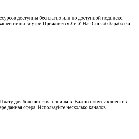
ресурсов доступны бесплатно или по доступной подписке.
 вашей ниши внутри Приживется Ли У Нас Способ Заработка
Плату для большинства новичков. Важно понять: клиентов
ере данная сфера. Используйте несколько каналов