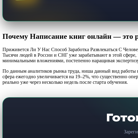
Почему Написание книг онлайн — это 
Приживется Ли У Нас Способ Заработка Развлекаться С Челове
Тысячи людей в России и СНГ уже зарабатывают в этой сфере,
минимальными вложениями, постепенно наращивая экспертизу
По данным аналитиков рынка труда, ниша данный вид работы 
сфера ежегодно увеличивается на 19–2%, что существенно опе
реально уже через несколько недель после старта обучения.
Гото
Зареги