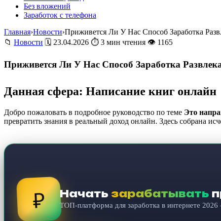
Без вложений
Заработок с телефона
Главная
›
Новости
›
Приживется Ли У Нас Способ Заработка Разв
📁
Новости
🗓 23.04.2026
⏱ 3 мин чтения
👁 1165
Приживется Ли У Нас Способ Заработка Развлека
Данная сфера: Написание книг онлайн
Добро пожаловать в подробное руководство по теме
Это напра
превратить знания в реальный доход онлайн. Здесь собрана и
Начать
зарабатывать
п
₽
ТОП-платформа для заработка в интернете 2026 