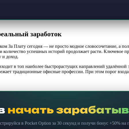
реальный заработок
ком За Плату сегодня — не просто модное словосочетание, а по
 и количество успешных историй продолжает расти. Ключевое пр
 и доход.
входит в топ наиболее быстрорастущих направлений удалённой з
режает традиционные офисные профессии. При этом порог входа о
в
начать зарабатыв
стрируйся в Pocket Option за 30 секунд и получи бонус +50% на