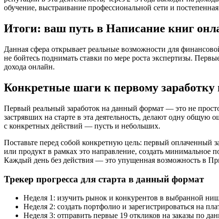
обучение, выстраивание профессиональной сети и постепенная
Итоги: ваш путь в Написание книг онл
Данная сфера открывает реальные возможности для финансовой
не бойтесь поднимать ставки по мере роста экспертизы. Перв
дохода онлайн.
Конкретные шаги к первому заработку 
Первый реальный заработок на данный формат — это не прост
застрявших на старте в эта деятельность, делают одну общую 
с конкретных действий — пусть и небольших.
Поставьте перед собой конкретную цель: первый оплаченный зак
или продукт в рамках это направление, создать минимальное п
Каждый день без действия — это упущенная возможность в При
Трекер прогресса для старта в данный формат
Неделя 1: изучить рынок и конкурентов в выбранной ниш
Неделя 2: создать портфолио и зарегистрироваться на п
Неделя 3: отправить первые 19 откликов на заказы по дан