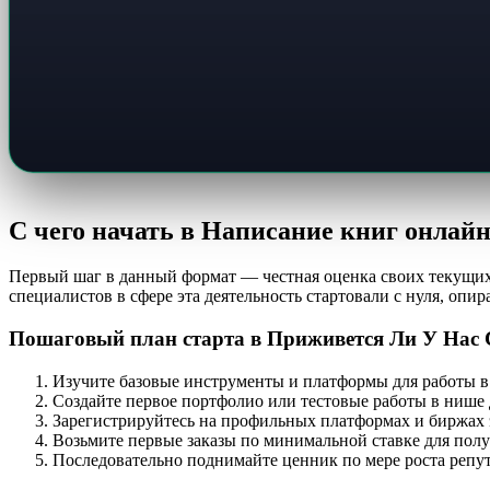
С чего начать в Написание книг онлай
Первый шаг в данный формат — честная оценка своих текущих
специалистов в сфере эта деятельность стартовали с нуля, опи
Пошаговый план старта в Приживется Ли У Нас 
Изучите базовые инструменты и платформы для работы в
Создайте первое портфолио или тестовые работы в нише 
Зарегистрируйтесь на профильных платформах и биржах 
Возьмите первые заказы по минимальной ставке для пол
Последовательно поднимайте ценник по мере роста репу