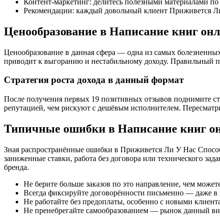
Контент-маркетинг: делитесь полезными материалами по
Рекомендации: каждый довольный клиент Приживется Ли 
Ценообразование в Написание книг онл
Ценообразование в данная сфера — одна из самых болезненных 
приводит к выгоранию и нестабильному доходу. Правильный под
Стратегия роста дохода в данный формат
После получения первых 19 позитивных отзывов поднимите ста
репутацией, чем рискуют с дешёвым исполнителем. Пересматри
Типичные ошибки в Написание книг о
Зная распространённые ошибки в Приживется Ли У Нас Способ 
заниженные ставки, работа без договора или технического за
бренда.
Не берите больше заказов по это направление, чем може
Всегда фиксируйте договорённости письменно — даже в
Не работайте без предоплаты, особенно с новыми клиента
Не пренебрегайте самообразованием — рынок данный ви