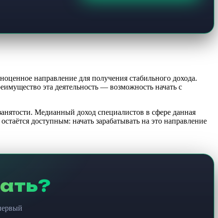
лноценное направление для получения стабильного дохода.
еимущество эта деятельность — возможность начать с
анятости. Медианный доход специалистов в сфере данная
стаётся доступным: начать зарабатывать на это направление
ать?
 первый