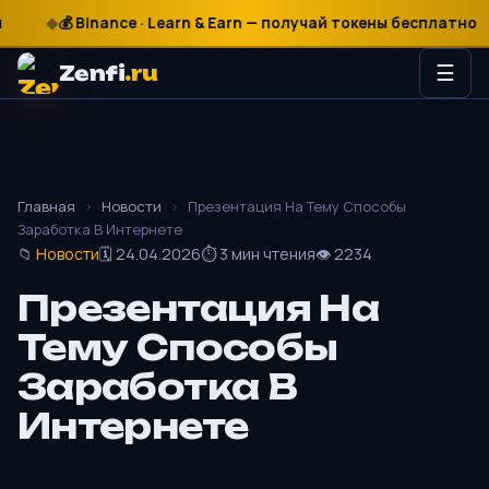
₽
$
€
💰 Binance · Learn & Earn — получай токены бесплатно
Zenfi
.ru
☰
Главная
›
Новости
›
Презентация На Тему Способы
Заработка В Интернете
📁
Новости
🗓 24.04.2026
⏱ 3 мин чтения
👁 2234
Презентация На
Тему Способы
Заработка В
Интернете