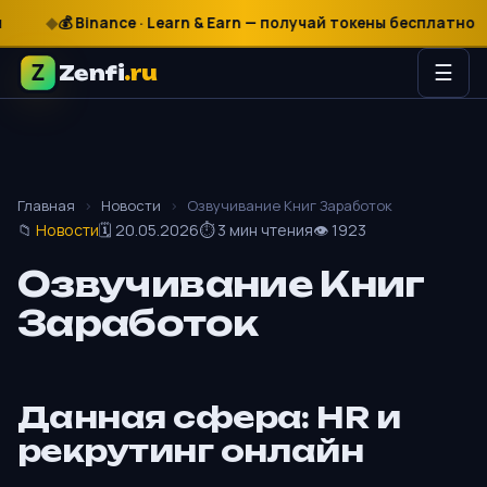
₽
$
€
💰 Binance · Learn & Earn — получай токены бесплатно
Zenfi
.ru
☰
Главная
›
Новости
›
Озвучивание Книг Заработок
📁
Новости
🗓 20.05.2026
⏱ 3 мин чтения
👁 1923
Озвучивание Книг
Заработок
Данная сфера: HR и
рекрутинг онлайн