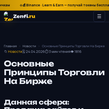
₽
$
€
💰 Binance · Learn & Earn — получай токены бесплатно
Zenfi
.ru
☰
Главная
›
Новости
›
Основные Принципы Торговли На Бирже
📁
Новости
🗓 24.04.2026
⏱ 3 мин чтения
👁 1816
Основные
Принципы Торговли
На Бирже
Данная сфера: