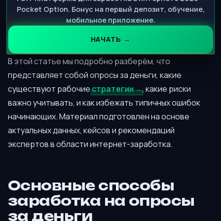
Pocket Option. Бонус на первый депозит, обучение,
мобильное приложение.
НАЧАТЬ →
В этой статье мы подробно разберём, что
представляет собой опросы за деньги, какие
существуют рабочие
стратегии
, какие риски
важно учитывать, и как избежать типичных ошибок
начинающих. Материал подготовлен на основе
актуальных данных, кейсов и рекомендаций
экспертов в области интернет-заработка.
Основные способы
заработка на опросы
за деньги