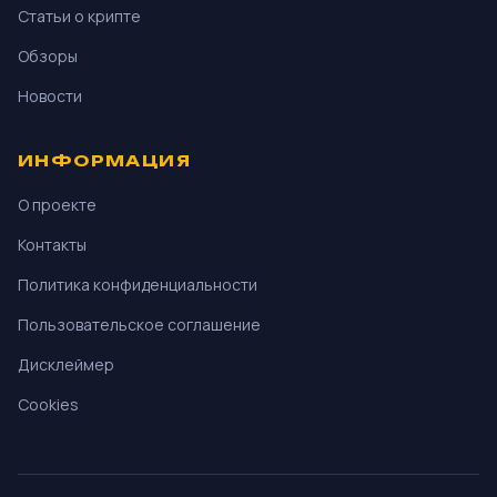
Статьи о крипте
Обзоры
Новости
ИНФОРМАЦИЯ
О проекте
Контакты
Политика конфиденциальности
Пользовательское соглашение
Дисклеймер
Cookies