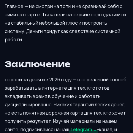
Главное — не смотри на топы и не сравнивай себя с
ними на старте. Твоя цель на первые полгода: выйти
на стабильный небольшой плюс и построить
систему. Деньги придут как следствие системной
работы.
Заключение
опросы за деньги в 2026 году — это реальный способ
зарабатывать в интернете для тех, кто готов
вкладывать время в обучение и работать
дисциплинированно. Никаких гарантий лёгких денег,
но есть понятная дорожная карта для тех, кто хочет
получить результат. Изучай материалы на нашем
сайте, подписывайся на наш
Telegram
-канал, и