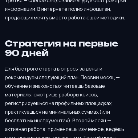
Третья — слепое следование «гуру» без проверки
информации. В интернете полно инфоцыган,
продающих мечту вместо работающей методики.
Стратегия на первые
90 дней
Для быстрого старта в опросы за деньги
рекомендуем следующий план. Первый месяц —
обучение и знакомство: читаешь базовые
материалы, смотришь разборы кейсов,
регистрируешься на профильных площадках,
практикуешься на минимальных суммах (или
бесплатных инструментах). Второй месяц —
активная работа: применяешь изученное, ведёшь
учёт, анализируешь результаты. Третий месяц —