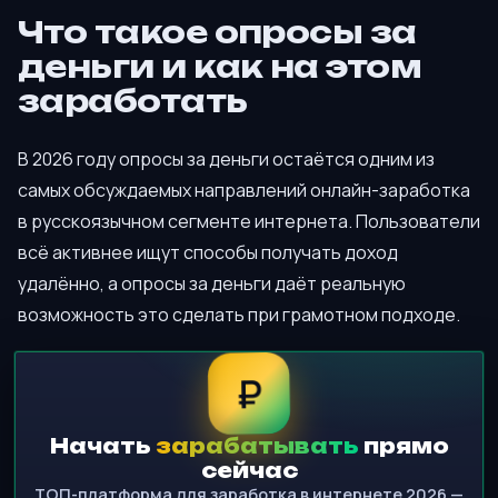
Что такое опросы за
деньги и как на этом
заработать
В 2026 году опросы за деньги остаётся одним из
самых обсуждаемых направлений онлайн-заработка
в русскоязычном сегменте интернета. Пользователи
всё активнее ищут способы получать доход
удалённо, а опросы за деньги даёт реальную
возможность это сделать при грамотном подходе.
₽
Начать
зарабатывать
прямо
сейчас
ТОП-платформа для заработка в интернете 2026 —