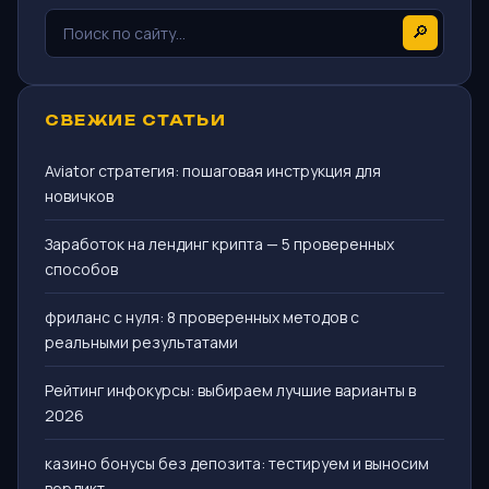
🔎
СВЕЖИЕ СТАТЬИ
Aviator стратегия: пошаговая инструкция для
новичков
Заработок на лендинг крипта — 5 проверенных
способов
фриланс с нуля: 8 проверенных методов с
реальными результатами
Рейтинг инфокурсы: выбираем лучшие варианты в
2026
казино бонусы без депозита: тестируем и выносим
вердикт