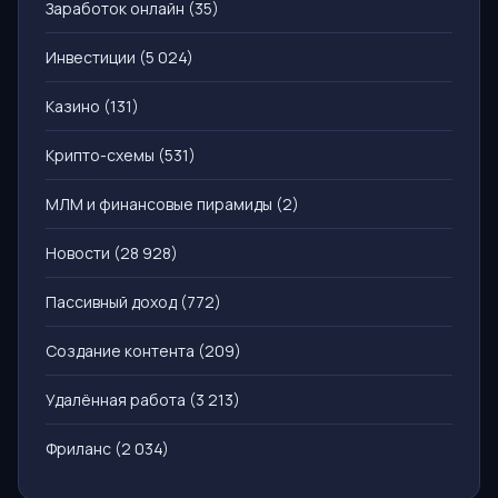
Заработок онлайн
(35)
Инвестиции
(5 024)
Казино
(131)
Крипто-схемы
(531)
МЛМ и финансовые пирамиды
(2)
Новости
(28 928)
Пассивный доход
(772)
Создание контента
(209)
Удалённая работа
(3 213)
Фриланс
(2 034)