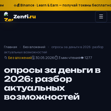
₽
$
€
💰 Binance · Learn & Earn — получай токены бесплатно
Zenfi
.ru
☰
Главная
›
Без вложений
›
опросы за деньги в 2026: разбор
актуальных возможностей
📁
Без вложений
🗓 30.05.2026
⏱ 3 мин чтения
👁 1277
опросы за деньги в
2026: разбор
актуальных
возможностей