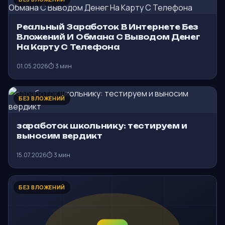
Реальный Заработок В Интернете Без
Вложений И Обмана С Выводом Денег
На Карту С Телефона
01.05.2026
⏱ 3 мин
БЕЗ ВЛОЖЕНИЙ
заработок школьнику: тестируем и
выносим вердикт
15.07.2026
⏱ 3 мин
БЕЗ ВЛОЖЕНИЙ