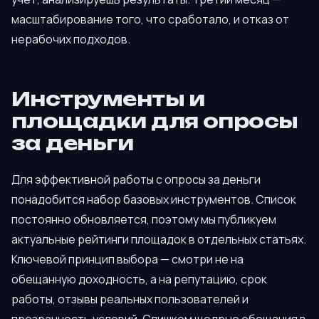
масштабирование того, что сработало, и отказ от
нерабочих подходов.
Инструменты и
площадки для опросы
за деньги
Для эффективной работы с опросы за деньги
понадобится набор базовых инструментов. Список
постоянно обновляется, поэтому мы публикуем
актуальные рейтинги площадок в отдельных статьях.
Ключевой принцип выбора — смотри не на
обещанную доходность, а на репутацию, срок
работы, отзывы реальных пользователей и