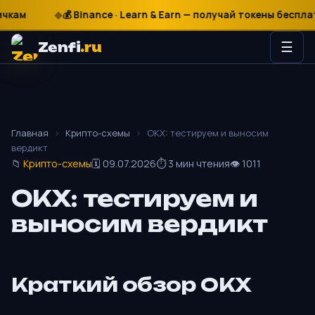
ам
₽
$
€
💰 Binance · Learn & Earn — получай токены бесплатно
Zenfi
.ru
☰
Главная
›
Крипто-схемы
›
OKX: тестируем и выносим
вердикт
📁
Крипто-схемы
🗓 09.07.2026
⏱ 3 мин чтения
👁 1011
OKX: тестируем и
выносим вердикт
Краткий обзор OKX